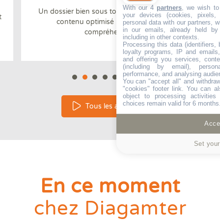
With our 4
partners
, we wish to
Un dossier bien sous tous rapports avec un
your devices (cookies, pixels,
t
contenu optimisé pour faciliter la
personal data with our partners, w
in our emails, already held by
compréhension
including in other contexts.
Processing this data (identifiers,
loyalty programs, IP and emails, 
and offering you services, cont
(including by email), person
performance, and analysing audie
You can "accept all" and withdraw
"cookies" footer link
. You can al
object to processing activitie
choices remain valid for 6 months
Tous les avantages
Accep
Set your
En ce moment
chez Diagamter