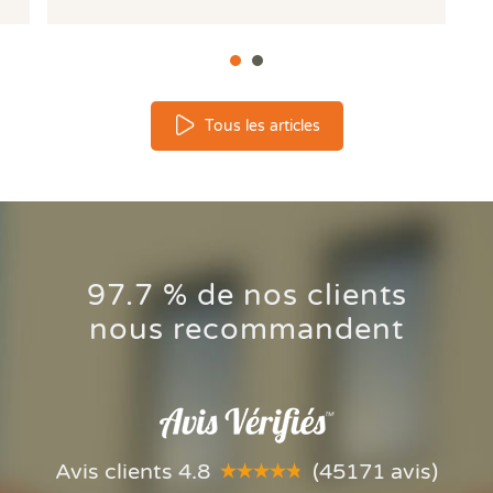
Tous les articles
Votre logement reste trop
97.7 % de nos clients
chaud l'été ? Comprendre le
nous recommandent
phénomène des bouilloires
thermiques.
Votre logement reste trop chaud l'été ?
Comprendre le phénomène des bouilloires
thermiques.
Avis clients 4.8
(45171 avis)
Lire la suite