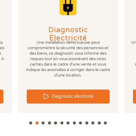
Prê
Ris
Sup
Sur
Diagnostic
Électricité
la
Une installation défectueuse peut
Un
ses
compromettre la sécurité des personnes et
e
des biens, ce diagnostic vous informe des
 A
risques tout en vous exonérant des vices
cachés dans le cadre d’une vente et vous
indique les anomalies à corriger dans le cadre
d’une location.
Diagnostic électricité