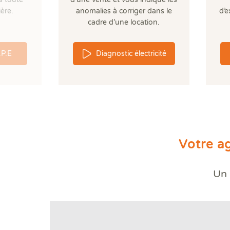
ère.
anomalies à corriger dans le
d’e
cadre d’une location.
.P.E
Diagnostic électricité
Votre a
Un 