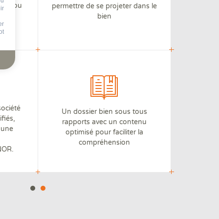
nd
iter ou
permettre de se projeter dans le
ir
.
bien
er
ot
société
Un dossier bien sous tous
fiés,
rapports avec un contenu
à une
optimisé pour faciliter la
compréhension
FNOR.