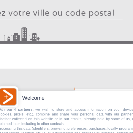
Type
mo
chara
Type 2 or more characters for results.
f
resu
Welcome
gnostic
ith our 4
partners
, we wish to store and access information on your devic
ser ?
cookies, pixels, etc.), combine and share your personal data with our partner
hether collected on this website or in our emails, already held by some of us, 
btained later, including in other contexts.
rocessing this data (identifiers, browsing, preferences, purchases, loyalty program
Livraison de plans 2D /