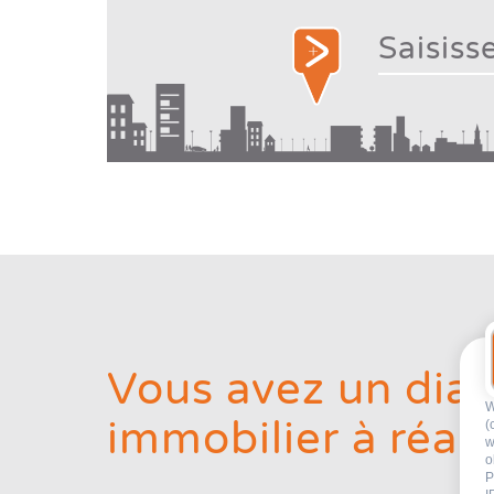
Vous avez un dia
W
immobilier à réali
(
w
o
P