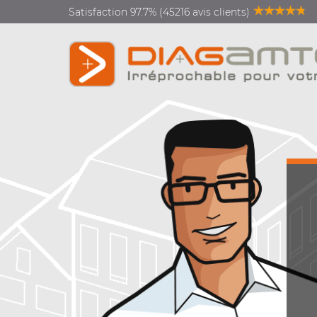
Satisfaction 97.7% (45216 avis clients)
Diagnostics vente location
Diagnostics rénovation
énergétique
Diagnostics copropriété