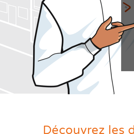
Diagnostics avant travaux
Mieux nous connaitre
Actualités
Faire un devis
Trouver une agence
Devenir franchisé
Offres d'emploi
Contact
Découvrez les d