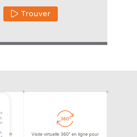
 2 or
Trouver
re
cters
or
lts.
es
s,
or
s,
 3D en
Visite virtuelle 360° en ligne pour