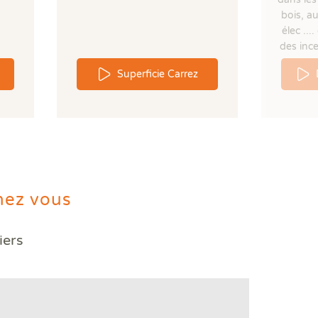
bois, a
élec ..
des ince
Superficie Carrez
hez vous
iers