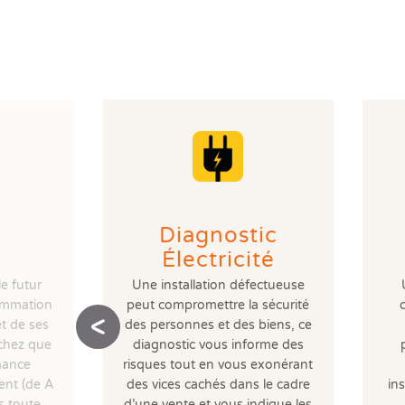
Diagnostic
Électricité
le futur
Une installation défectueuse
ommation
peut compromettre la sécurité
t de ses
des personnes et des biens, ce
chez que
diagnostic vous informe des
rmance
risques tout en vous exonérant
ent (de A
des vices cachés dans le cadre
ins
s toute
d’une vente et vous indique les