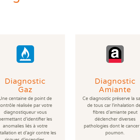
DPE
Règ
Attestations RT 2012
DPE projeté
DTG - Diagnostic Technique Global
DPE avant et après travaux
Dia
Dia
Règ
Audit énergétique réglementaire
Etat descriptif de division
Diagnostic termites avant démolition
Diag
Dia
Rép
DPE - Diagnostic de performance énergétique
PPPT Projet de Plan Pluriannuel de Travaux
Diagnostic/Contrôle amiante avant démolition
Dos
Exa
Diagnostic Etat Parasitaire
Diagnostic/Contrôle amiante avant travaux
Déf
Exa
Diagnostic Mérules
ERP
Diagnostic Plomb dans l'Eau
Eta
Diagnostic Sécurité Piscine
Pla
Diagnostic amiante
Prê
Diagnostic amiante avant démolition ou travaux
Ris
Diagnostic gaz
Sup
Diagnostic
Diagnostic
Diagnostic logement décent
Sur
Gaz
Amiante
Une centaine de point de
Ce diagnostic préserve la s
contrôle réalisée par votre
de tous car l’inhalation d
diagnostiqueur vous
fibres d’amiante peut
permettant d’identifier les
déclencher diverses
anomalies liés à votre
pathologies dont le cancer
tallation et d’agir contre les
poumon.
risques d’incendies,