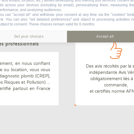
P and emails, location, etc.) allows developing and offering you services, content a
Un réseau de
ligne permettant de revis
ds across your devices (including by email), personalising them, measuring the
170 agences en France
ntages
aménager le bien
erformance, and analysing audiences.
ou can "accept all" and withdraw your consent at any time via the "cookies" foot
ink
. You can also "set detailed preferences" and object to processing activities n
ubject to consent. These choices remain valid for 6 months.
Set your choices
Accept all
ages
es professionnels
ement, en nous confiant
Des avis récoltés par la 
te ou location, vous vous
indépendante Avis Véri
 diagnostic plomb (CREP),
Diagnostiqueurs certifiés
obligatoirement liés 
s Risques et Pollution) ...
par un organisme indépendant
commande,
rtifié partout en France
et certifiés norme A