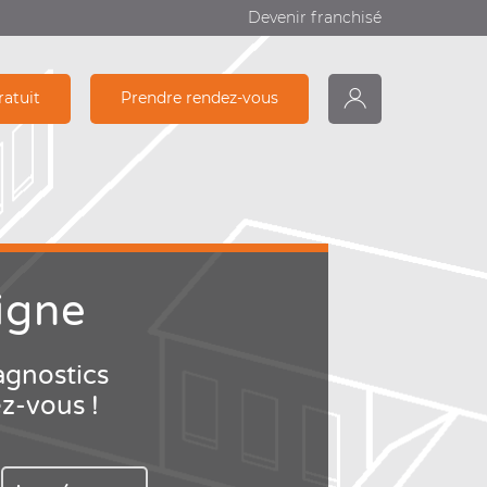
Devenir franchisé
ratuit
Prendre rendez-vous
monDiagamter
Recherche
igne
agnostics
ez-vous !