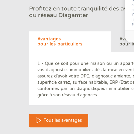
I
100 000 clients par an
a
Profitez en toute tranquilité des ava
nous font confiance
p
du réseau Diagamter
Y
l
s
Avantages
Avant
pour les particuliers
pour l
1 - Que ce soit pour une maison ou un appart
vos diagnostics immobiliers dès la mise en ven
97.7 % de clients satisfaits
assurez d'avoir votre DPE, diagnostic amiante,
par nos diagnostics immobiliers
superficie carrez, surface habitable, ERP (Etat de
conformes par un diagnostiqueur immobilier ce
grâce à son réseau d’agences.
Tous les avantages