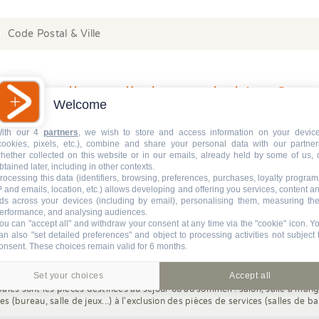
 or more characters for results.
Quelle est l'adresse du bien ?
Welcome
ith our 4
partners
, we wish to store and access information on your devic
cookies, pixels, etc.), combine and share your personal data with our partner
hether collected on this website or in our emails, already held by some of us, 
 or more characters for results.
btained later, including in other contexts.
rocessing this data (identifiers, browsing, preferences, purchases, loyalty program
P and emails, location, etc.) allows developing and offering you services, content a
ds across your devices (including by email), personalising them, measuring the
erformance, and analysing audiences.
ou can "accept all" and withdraw your consent at any time via the "cookie" icon
. Y
an also "set detailed preferences" and object to processing activities not subject 
el est le nombre de pièces principale
onsent. These choices remain valid for 6 months.
Set your choices
Accept all
pales sont les pièces destinées au séjour ou au sommeil : salon, salle à ma
s (bureau, salle de jeux...) à l'exclusion des pièces de services (salles de ba