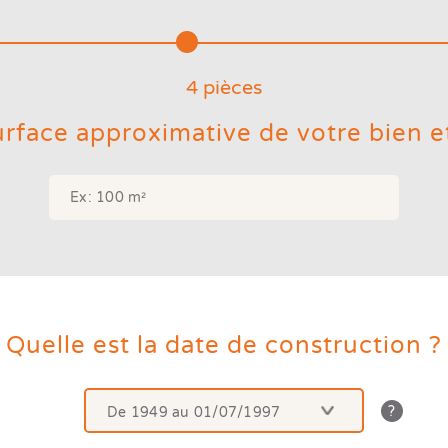
4
pièce
s
surface approximative de votre bien e
Quelle est la date de construction ?
De 1949 au 01/07/1997
La
date