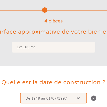
4
pièce
s
surface approximative de votre bien e
Quelle est la date de construction ?
De 1949 au 01/07/1997
La
date