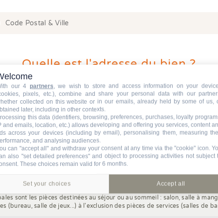
 or more characters for results.
Quelle est l'adresse du bien ?
Welcome
ith our 4
partners
, we wish to store and access information on your devic
cookies, pixels, etc.), combine and share your personal data with our partner
hether collected on this website or in our emails, already held by some of us, 
btained later, including in other contexts.
 or more characters for results.
rocessing this data (identifiers, browsing, preferences, purchases, loyalty program
P and emails, location, etc.) allows developing and offering you services, content a
ds across your devices (including by email), personalising them, measuring the
erformance, and analysing audiences.
ou can "accept all" and withdraw your consent at any time via the "cookie" icon
. Y
an also "set detailed preferences" and object to processing activities not subject 
el est le nombre de pièces principale
onsent. These choices remain valid for 6 months.
Set your choices
Accept all
pales sont les pièces destinées au séjour ou au sommeil : salon, salle à ma
s (bureau, salle de jeux...) à l'exclusion des pièces de services (salles de ba