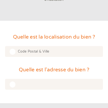
Quelle est la localisation du bien ?
Ty
mo
cha
Type 2 or more characters for results.
for
res
Quelle est l'adresse du bien ?
Type 1 or more characters for results.