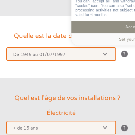
You can "accept all" and withdraw
"cookie" icon
. You can also "set 
processing activities not subject
valid for 6 months.
Accep
Quelle est la date de construction ?
Set your
De 1949 au 01/07/1997
La
date
de
Avant 1949
const
est
De 1949 au 01/07/1997
la
date
de
Après le 01/07/1997
Quel est l'âge de vos installations ?
dépô
du
permi
Électricité
de
constr
+ de 15 ans
Avez-
Une