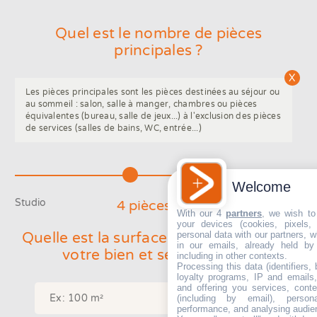
Quel est le nombre de pièces
principales ?
Les pièces principales sont les pièces destinées au séjour ou
au sommeil : salon, salle à manger, chambres ou pièces
équivalentes (bureau, salle de jeux...) à l'exclusion des pièces
de services (salles de bains, WC, entrée...)
Welcome
Studio
8+
4
pièce
s
With our 4
partners
, we wish to
your devices (cookies, pixels,
personal data with our partners, w
Quelle est la surface approximative de
in our emails, already held by
votre bien et ses annexes ?
including in other contexts.
Processing this data (identifiers,
loyalty programs, IP and emails, 
and offering you services, cont
(including by email), person
performance, and analysing audie