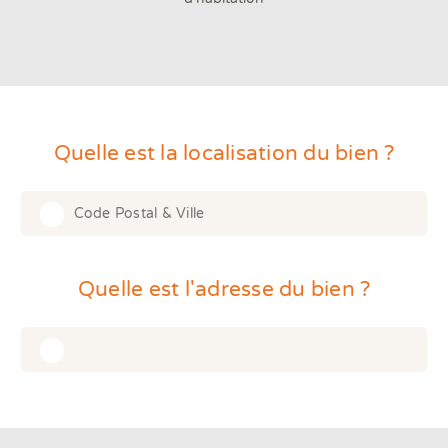
Quelle est la localisation du bien ?
Ty
mo
cha
Type 2 or more characters for results.
for
res
Quelle est l'adresse du bien ?
Type 1 or more characters for results.