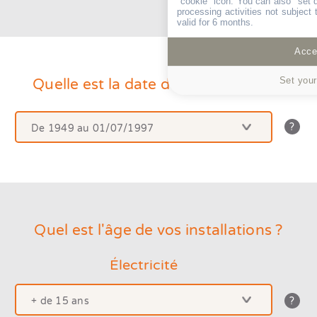
"cookie" icon
. You can also "set 
processing activities not subject
valid for 6 months.
Accep
Set your
Quelle est la date de construction ?
De 1949 au 01/07/1997
La
date
de
Avant 1949
const
est
De 1949 au 01/07/1997
la
date
de
Après le 01/07/1997
Quel est l'âge de vos installations ?
dépô
du
permi
Électricité
de
constr
+ de 15 ans
Avez-
Une