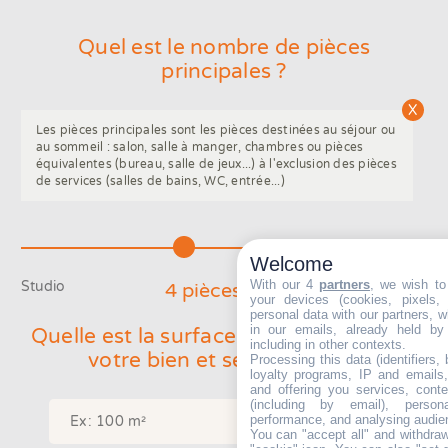
Quel est le nombre de pièces
principales ?
Les pièces principales sont les pièces destinées au séjour ou
au sommeil : salon, salle à manger, chambres ou pièces
équivalentes (bureau, salle de jeux...) à l'exclusion des pièces
de services (salles de bains, WC, entrée...)
Welcome
With our 4
partners
, we wish to
Studio
8+
4
pièce
s
your devices (cookies, pixels,
personal data with our partners, w
in our emails, already held by
Quelle est la surface approximative de
including in other contexts.
votre bien et ses annexes ?
Processing this data (identifiers,
loyalty programs, IP and emails, 
and offering you services, cont
(including by email), person
performance, and analysing audie
You can "accept all" and withdraw