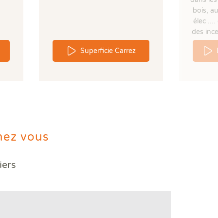
bois, a
élec ..
des ince
Superficie Carrez
hez vous
iers