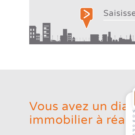
Vous avez un dia
W
immobilier à réali
(
w
o
P