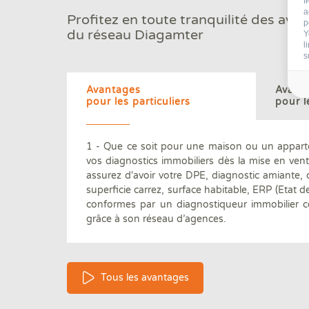
I
100 000 clients par an
a
Profitez en toute tranquilité des ava
nous font confiance
p
du réseau Diagamter
Y
l
s
Avantages
Avant
pour les particuliers
pour l
1 - Que ce soit pour une maison ou un appart
vos diagnostics immobiliers dès la mise en ven
97.7 % de clients satisfaits
assurez d'avoir votre DPE, diagnostic amiante,
par nos diagnostics immobiliers
superficie carrez, surface habitable, ERP (Etat de
conformes par un diagnostiqueur immobilier ce
grâce à son réseau d’agences.
Tous les avantages