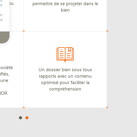
nd
iter ou
permettre de se projeter dans le
ir
.
bien
er
ot
société
Un dossier bien sous tous
fiés,
rapports avec un contenu
à une
optimisé pour faciliter la
compréhension
FNOR.