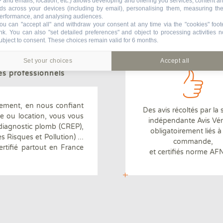
P and emails, location, etc.) allows developing and offering you services, content a
Un réseau de
ligne permettant de revis
ds across your devices (including by email), personalising them, measuring the
170 agences en France
ntages
aménager le bien
erformance, and analysing audiences.
ou can "accept all" and withdraw your consent at any time via the "cookies" foot
ink
. You can also "set detailed preferences" and object to processing activities n
ubject to consent. These choices remain valid for 6 months.
Set your choices
Accept all
ages
es professionnels
ement, en nous confiant
Des avis récoltés par la 
te ou location, vous vous
indépendante Avis Véri
 diagnostic plomb (CREP),
Diagnostiqueurs certifiés
obligatoirement liés 
s Risques et Pollution) ...
par un organisme indépendant
commande,
rtifié partout en France
et certifiés norme A