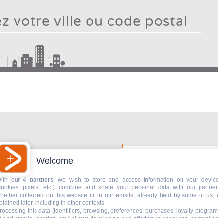
Type
mo
chara
Type 2 or more characters for results.
f
resu
Welcome
gnostic
ith our 4
partners
, we wish to store and access information on your devic
ser ?
cookies, pixels, etc.), combine and share your personal data with our partner
hether collected on this website or in our emails, already held by some of us, 
btained later, including in other contexts.
rocessing this data (identifiers, browsing, preferences, purchases, loyalty program
Livraison de plans 2D /