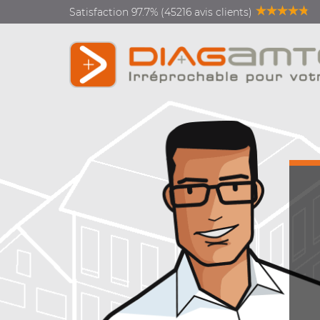
Satisfaction 97.7% (45216 avis clients)
Diagnostics vente location
Diagnostics rénovation
énergétique
Diagnostics copropriété