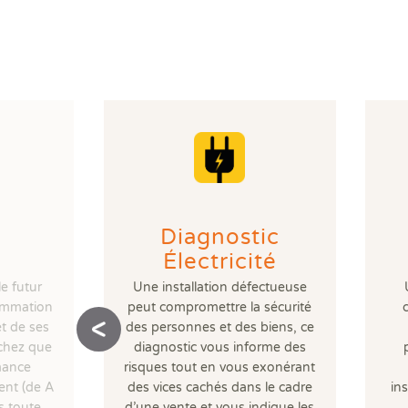
Diagnostic
Électricité
le futur
Une installation défectueuse
ommation
peut compromettre la sécurité
t de ses
des personnes et des biens, ce
chez que
diagnostic vous informe des
rmance
risques tout en vous exonérant
ent (de A
des vices cachés dans le cadre
ins
s toute
d’une vente et vous indique les