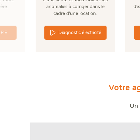
ère.
anomalies à corriger dans le
d’e
cadre d’une location.
.P.E
Diagnostic électricité
Votre a
Un 