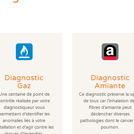
DPE
Règ
Attestations RT 2012
DPE projeté
DTG - Diagnostic Technique Global
DPE avant et après travaux
Dia
Dia
Règ
Audit énergétique réglementaire
Etat descriptif de division
Diagnostic termites avant démolition
Diag
Dia
Rép
DPE - Diagnostic de performance énergétique
PPPT Projet de Plan Pluriannuel de Travaux
Diagnostic/Contrôle amiante avant démolition
Dos
Exa
Diagnostic Etat Parasitaire
Diagnostic/Contrôle amiante avant travaux
Déf
Exa
Diagnostic Mérules
ERP
Diagnostic Plomb dans l'Eau
Eta
Diagnostic Sécurité Piscine
Pla
Diagnostic amiante
Prê
Diagnostic amiante avant démolition ou travaux
Ris
Diagnostic gaz
Sup
Diagnostic
Diagnostic
Diagnostic logement décent
Sur
Gaz
Amiante
Une centaine de point de
Ce diagnostic préserve la s
contrôle réalisée par votre
de tous car l’inhalation d
diagnostiqueur vous
fibres d’amiante peut
permettant d’identifier les
déclencher diverses
anomalies liés à votre
pathologies dont le cancer
tallation et d’agir contre les
poumon.
risques d’incendies,