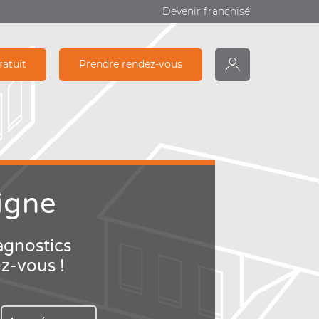
Devenir franchisé
ratuit
Prendre rendez-vous
monDiagamter
Recherche
igne
agnostics
ez-vous !