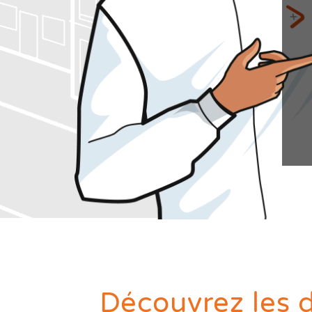
Diagnostics avant travaux
Mieux nous connaitre
Actualités
Faire un devis
Trouver une agence
Devenir franchisé
Offres d'emploi
Contact
Découvrez les d