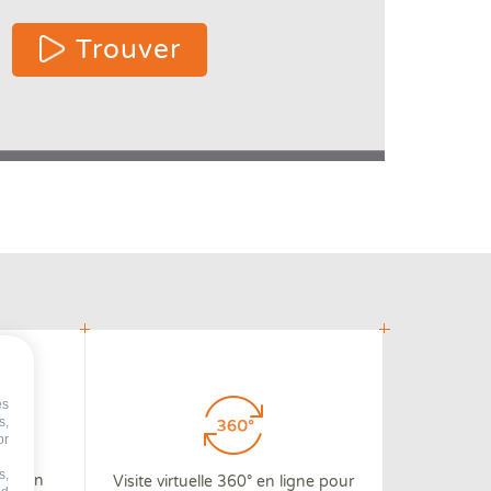
 2 or
Trouver
re
cters
or
lts.
es
s,
or
s,
 3D en
Visite virtuelle 360° en ligne pour