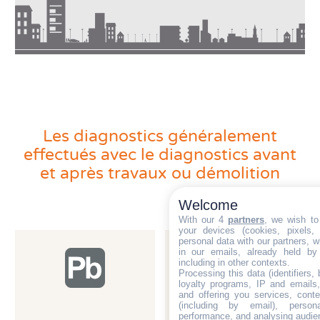
Les diagnostics amiante antérieurs peuvent ne pas
être suffisants. Les sondages peuvent être destructifs.
– Article R. 1334-19 du Code de la Santé
Publique
– Articles R.4412-145 à R.4412-148 du Code
du Travail
– Arrêté du 26 juin 2013
Les diagnostics généralement
effectués
avec le diagnostics avant
– Norme NF X 46-020
et après travaux ou démolition
– INRS ND 2311 – 216 – 09 et ND 2316 – 217
– 09
Welcome
With our 4
partners
, we wish to
Toute intervention sur enrobés routiers (si une des
your devices (cookies, pixels,
couches date d’avant le 15/05/2013) doit également
personal data with our partners, w
in our emails, already held by
être précédée d’un diagnostic amiante avant travaux
including in other contexts.
et HAP (Hydrocarbures Arômatiques Polycycliques).
Processing this data (identifiers,
loyalty programs, IP and emails, 
and offering you services, cont
(including by email), person
performance, and analysing audie