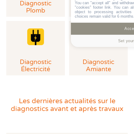
Diagnostic
You can "accept all" and withdraw
D.P.E
"cookies" footer link
. You can al
Plomb
object to processing activitie
choices remain valid for 6 months
Diagnostic plomb
avant travaux
ou
Accep
démolition
Set your
> Obligatoire pour
tout immeuble bâti
construit avant 1994,
Diagnostic
Diagnostic
recommandé après.
Électricité
Amiante
Le diagnostic porte sur la concentration en
plomb dans des revêtements et matériaux dans le
cadre de l’évaluation réglementaire des risques.
L’ingestion du plomb peut provoquer le saturnisme.
Les dernières actualités sur le
diagnostics avant et après travaux
– Articles R.4412-156 à R.4412-160 du Code
du Travail