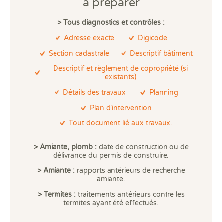
Certains diagnostics doivent également
à préparer
Prê
obligatoirement être réalisés
après les travaux.
Ris
> Tous diagnostics et contrôles
:
Sup
Important : les diagnostics amiante ou plomb
Sur
effectués lors d’une vente ou pour l’établissement
Adresse exacte
Digicode
d’un Dossier Technique
Amiante, ne sont pas
Section cadastrale
Descriptif bâtiment
règlementairement utilisables lors de démolition ou
Descriptif et règlement de copropriété (si
de travaux.
En effet, ils portent sur l’amiante et le
existants)
plomb « accessibles » alors que les diagnostics
Détails des travaux
Planning
amiante et plomb avant travaux ou démolition
imposent de rechercher ces polluants dans tous les
Plan d'intervention
éléments de construction, y compris par des
Tout document lié aux travaux.
sondages destructifs. Le diagnostic amiante avant
travaux ou démolition nécessite dans la pratique de
> Amiante, plomb :
date de construction ou de
nombreux prélèvements.
délivrance du permis de construire.
> Amiante :
rapports antérieurs de recherche
amiante.
Les diagnostics
> Termites :
traitements antérieurs contre les
termites ayant été effectués.
obligatoires avant travaux