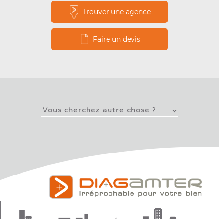
été délivré avant le
Trouver une agence
1er juillet 1997 et
dont un diagnostic
Faire un devis
antérieur a conclu à
l’obligation
d’un contrôle amiante
périodique.
Ce contrôle porte a
minima
sur les
flocages, calorifugeages ou faux plafonds contenant
de l’amiante.
Des travaux de désamiantage peuvent
devenir obligatoires à l’issue de ce contrôle.
En fonction de l’état et de l’environnement
du matériau, il doit être renouvelé tous les 3 ans.
– Articles L.1334-16 à L.1334-17 du Code de la
Santé Publique