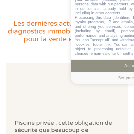
personal data with our partners, w
oui
Electricité
in our emails, already held by
including in other contexts.
Processing this data (identifiers,
Les dernières actualités sur le les
loyalty programs, IP and emails, 
and offering you services, cont
diagnostics immobiliers obligatoires
oui
Termites
(including by email), person
performance, and analysing audie
pour la vente et la location
You can "accept all" and withdraw
"cookies" footer link
. You can al
object to processing activitie
choices remain valid for 6 months
oui
Etat parasitaire
Accep
Set your
oui
Etat des risques et pollution
oui
Nuisances sonores aériennes
Piscine privée : cette obligation de
sécurité que beaucoup de
oui
Assainissement