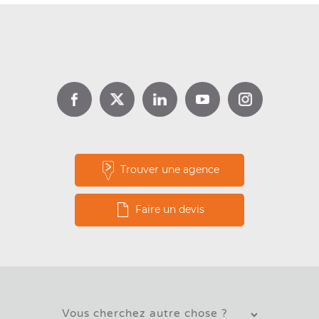
figurer dans toute annonce immobilière
.
En savoir plus +++
Le diagnostic superficie Carrez
Il permet d'informer le futur acheteur sur la
Trouver une agence
superficie
réelle
du bien immobilier qu'il va
acheter.
Faire un devis
En savoir plus +++
Le diagnostic surface habitable