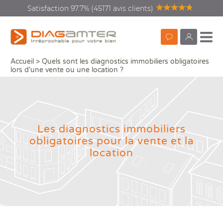
Satisfaction 97.7% (45171 avis clients)
Prendre
monDiagamte
Accueil
>
Quels sont les diagnostics immobiliers obligatoires
Les diagnostics immobiliers obligatoires pour la vente et la location
Partag
rendez-
lors d'une vente ou une location ?
vous
Diagnostics vente location
Recherc
Les diagnostics immobiliers
Diagnostics rénovation
obligatoires pour la vente et la
énergétique
location
Diagnostics copropriété
Diagnostics avant travaux
Que
Que
Vos
Dia
Qui
ou 
Mieux nous connaitre
Aud
DPE
Con
DI