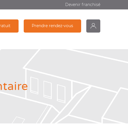
Devenir franchisé
ratuit
Prendre rendez-vous
monDiagamter
Partage
Recherche
taire