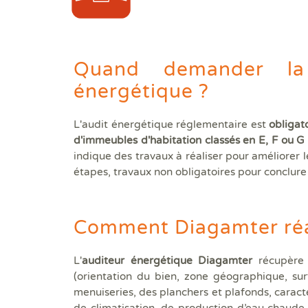
Diagnostics avant travaux
Mieux nous connaitre
Quand demander la 
Actualités
énergétique ?
Faire un devis
L'audit énergétique réglementaire est
obligat
d'immeubles d'habitation classés en E, F ou 
Trouver une agence
indique des travaux à réaliser pour améliorer l
étapes, travaux non obligatoires pour conclure 
Devenir franchisé
Offres d'emploi
Comment Diagamter réal
Contact
L'
auditeur énergétique Diagamter
récupère 
(orientation du bien, zone géographique, sur
menuiseries, des planchers et plafonds, caract