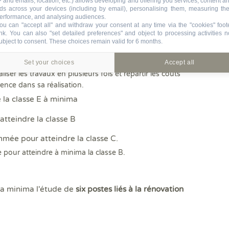
P and emails, location, etc.) allows developing and offering you services, content a
ds across your devices (including by email), personalising them, measuring the
erformance, and analysing audiences.
ou can "accept all" and withdraw your consent at any time via the "cookies" foot
ink
. You can also "set detailed preferences" and object to processing activities n
ubject to consent. These choices remain valid for 6 months.
s de travaux de rénovation énergétique
:
Set your choices
Accept all
ser les travaux en plusieurs fois et répartir les coûts
ence dans sa réalisation.
 la classe E à minima
atteindre la classe B
mée pour atteindre la classe C.
pour atteindre à minima la classe B.
a minima l'étude de
six postes liés à la rénovation