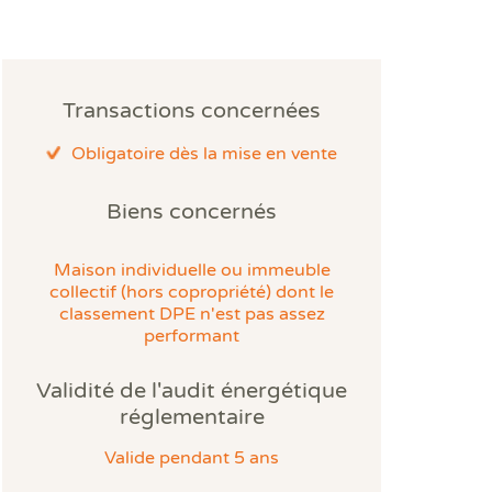
gnostics immobiliers
hable pour votre bien !
Transactions concernées
Obligatoire dès la mise en vente
Faire un devis
Biens concernés
Maison individuelle ou immeuble
collectif (hors copropriété) dont le
classement DPE n'est pas assez
performant
Validité de l'audit énergétique
réglementaire
vente ou une location ?
Valide pendant 5 ans
gnostic plomb
gnostic/Contrôle plomb avant démolition
 + Diagamter