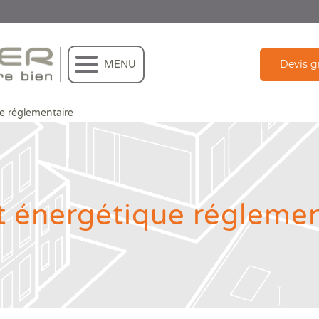
Devis g
MENU
e réglementaire
taire
t énergétique réglemen