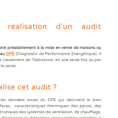
Diagamter réalise vos dia
et s'engage à être irréproc
réalisation d'un audit
Trouver une agence
oire préalablement à la mise en vente de maisons ou
G au
DPE
(Diagnostic de Performance Energétique). Il
e classement de l'habitation, en une seule fois ou par
la vente.
ise cet audit ?
les données issues du DPE qui décrivent le bien
faces, caractéristiques thermiques des parois, des
Quels sont les diagnostics immobiliers obligatoires lors d'une 
Quels diagnostics pour bénéficier des aides à la rénovation ?
Vos diagnostics immobiliers en copropriété
Diagnostics avant et après travaux ou démolition
Qui sommes-nous ?
éristiques des systèmes de ventilation, de chauffage,
Assainissement Collectif et Non collectif
Audit énergétique rénovation MonAuditRénov'
DPE collectif
Contrôle périodique amiante
DIAG TV
Dia
Dia
Les