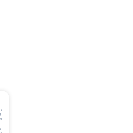
es
s,
or
s,