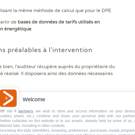
 utilisant la même méthode de calcul que pour le DPE.
partir de
bases de données de tarifs utilisés en
on énergétique
.
s préalables à l'intervention
e bien, l'auditeur récupère auprès du propriétaire du
é réalisé. Il disposera ainsi des données nécessaires
agir directement à partir des données qu'il aura lui-même
Welcome
ith our 4
partners
, we wish to store and access information on your devic
evra, conformément à la réglementation, visiter le bien en
cookies, pixels, etc.), combine and share your personal data with our partner
hether collected on this website or in our emails, already held by some of us, 
upérer les factures des travaux
déjà réalisés, ainsi
btained later, including in other contexts.
rocessing this data (identifiers, browsing, preferences, purchases, loyalty program
 techniques immobiliers.