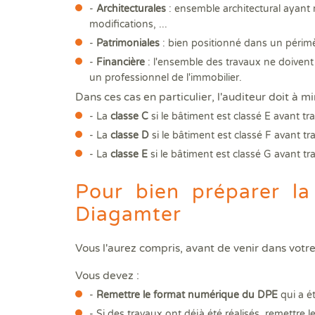
-
Architecturales
: ensemble architectural ayant r
modifications, ...
-
Patrimoniales
: bien positionné dans un périmèt
-
Financière
: l'ensemble des travaux ne doivent
un professionnel de l'immobilier.
Dans ces cas en particulier, l'auditeur doit à m
- La
classe C
si le bâtiment est classé E avant tr
- La
classe D
si le bâtiment est classé F avant tr
- La
classe E
si le bâtiment est classé G avant tr
Pour bien préparer la
Diagamter
Vous l'aurez compris, avant de venir dans votre
Vous devez :
-
Remettre le format numérique du DPE
qui a ét
- Si des travaux ont déjà été réalisés, remettre l