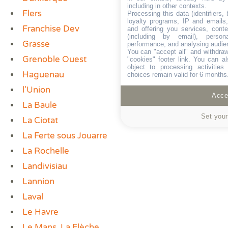
including in other contexts.
Flers
Processing this data (identifiers,
loyalty programs, IP and emails, 
Franchise Dev
and offering you services, cont
(including by email), person
Grasse
performance, and analysing audie
You can "accept all" and withdraw
Grenoble Ouest
"cookies" footer link
. You can al
object to processing activitie
Haguenau
choices remain valid for 6 months
l'Union
Accep
La Baule
Set your
La Ciotat
La Ferte sous Jouarre
La Rochelle
Landivisiau
Lannion
Laval
Le Havre
Le Mans, La Flèche