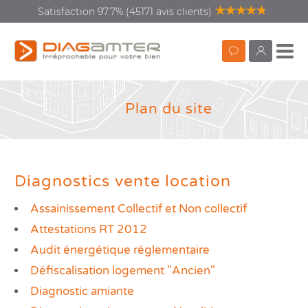
Satisfaction 97.7% (45171 avis clients)
Prendre
monDiagamte
rendez-
Plan du site
vous
Diagnostics vente location
Recherc
Diagnostics vente location
Diagnostics rénovation
énergétique
Assainissement Collectif et Non collectif
Diagnostics copropriété
Attestations RT 2012
Audit énergétique réglementaire
Diagnostics avant travaux
Défiscalisation logement "Ancien"
Que
Que
Vos
Dia
Qui
ou 
Mieux nous connaitre
Diagnostic amiante
Aud
DPE
Con
DI