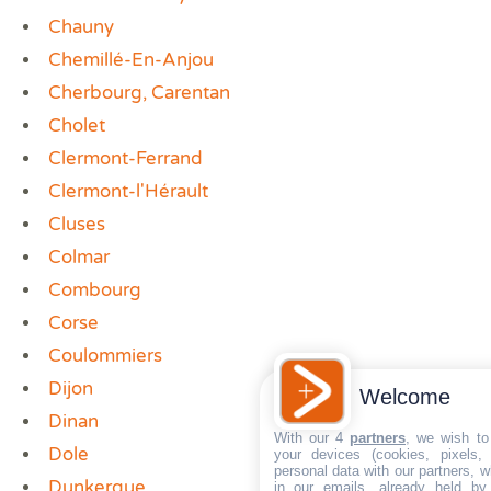
Chauny
Chemillé-En-Anjou
Cherbourg, Carentan
Cholet
Clermont-Ferrand
Clermont-l'Hérault
Cluses
Colmar
Combourg
Corse
Coulommiers
Dijon
Welcome
Dinan
With our 4
partners
, we wish to
Dole
your devices (cookies, pixels,
personal data with our partners, w
Dunkerque
in our emails, already held by