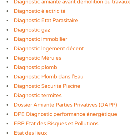
Diagnostic amiante avant démolition ou travaux
Ass
DPE
DTG
DPE
Les
Actualités
Att
DP
Eta
Dia
Diagnostic électricité
Aud
PPP
Dia
Faire un devis
Diagnostic Etat Parasitaire
DPE
Règ
Dia
Dia
Diagnostic gaz
Règ
Dia
Trouver une agence
Dia
Rép
Dia
Diagnostic immobilier
Dia
Dia
Devenir franchisé
Diagnostic logement décent
Dia
Exa
Dia
Diagnostic Mérules
Exa
Offres d'emploi
Dia
Diagnostic plomb
Dia
Contact
Diagnostic Plomb dans l'Eau
Dia
Dia
Diagnostic Sécurité Piscine
Dia
Diagnostic termites
Dia
Dossier Amiante Parties Privatives (DAPP)
Dos
Déf
DPE Diagnostic performance énergétique
ERP
ERP Etat des Risques et Pollutions
Eta
Etat des lieux
Pla