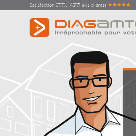
Satisfaction 97.7% (45171 avis clients)
Diagnostics vente location
Diagnostics rénovation
énergétique
Diagnostics copropriété