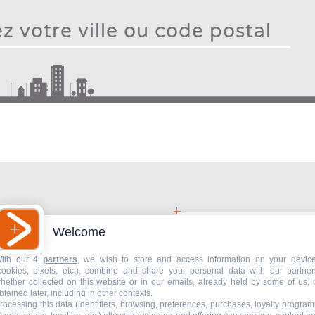
Type
mo
chara
Type 2 or more characters for results.
f
resu
Welcome
gnostic
ith our 4
partners
, we wish to store and access information on your devic
ser ?
cookies, pixels, etc.), combine and share your personal data with our partner
hether collected on this website or in our emails, already held by some of us, 
btained later, including in other contexts.
rocessing this data (identifiers, browsing, preferences, purchases, loyalty program
Livraison de plans 2D /