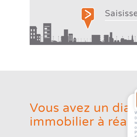
Vous avez un dia
W
immobilier à réali
(
w
o
P