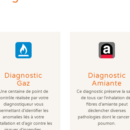
DPE
Règ
Attestations RT 2012
DPE projeté
DTG - Diagnostic Technique Global
DPE avant et après travaux
Dia
Dia
Règ
Audit énergétique réglementaire
Etat descriptif de division
Diagnostic termites avant démolition
Diag
Dia
Rép
DPE - Diagnostic de performance énergétique
PPPT Projet de Plan Pluriannuel de Travaux
Diagnostic/Contrôle amiante avant démolition
Dos
Exa
Diagnostic Etat Parasitaire
Diagnostic/Contrôle amiante avant travaux
Déf
Exa
Diagnostic Mérules
ERP
Diagnostic Plomb dans l'Eau
Eta
Diagnostic Sécurité Piscine
Pla
Diagnostic amiante
Prê
Diagnostic amiante avant démolition ou travaux
Ris
Diagnostic gaz
Sup
Diagnostic
Diagnostic
Diagnostic logement décent
Sur
Gaz
Amiante
Une centaine de point de
Ce diagnostic préserve la s
contrôle réalisée par votre
de tous car l’inhalation d
diagnostiqueur vous
fibres d’amiante peut
permettant d’identifier les
déclencher diverses
anomalies liés à votre
pathologies dont le cancer
tallation et d’agir contre les
poumon.
risques d’incendies,