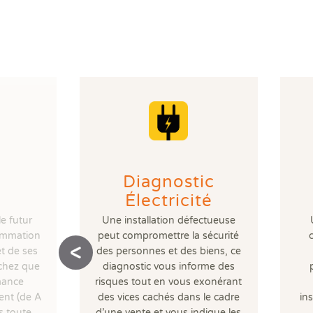
Diagnostic
Électricité
le futur
Une installation défectueuse
ommation
peut compromettre la sécurité
t de ses
des personnes et des biens, ce
chez que
diagnostic vous informe des
rmance
risques tout en vous exonérant
ent (de A
des vices cachés dans le cadre
ins
s toute
d’une vente et vous indique les