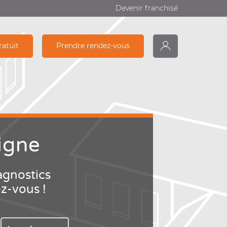
Devenir franchisé
ratuit
Prendre rendez-vous
monDiagamter
Recherche
igne
agnostics
ez-vous !