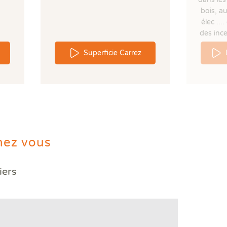
bois, a
élec ..
des ince
Superficie Carrez
hez vous
iers