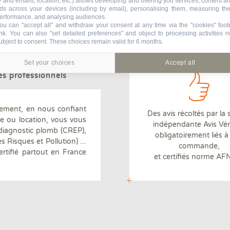
P and emails, location, etc.) allows developing and offering you services, content a
Un réseau de
ligne permettant de revis
ds across your devices (including by email), personalising them, measuring the
170 agences en France
ntages
aménager le bien
erformance, and analysing audiences.
ou can "accept all" and withdraw your consent at any time via the "cookies" foot
ink
. You can also "set detailed preferences" and object to processing activities n
ubject to consent. These choices remain valid for 6 months.
Set your choices
Accept all
ages
es professionnels
ement, en nous confiant
Des avis récoltés par la 
te ou location, vous vous
indépendante Avis Véri
 diagnostic plomb (CREP),
Diagnostiqueurs certifiés
obligatoirement liés 
s Risques et Pollution) ...
par un organisme indépendant
commande,
rtifié partout en France
et certifiés norme A