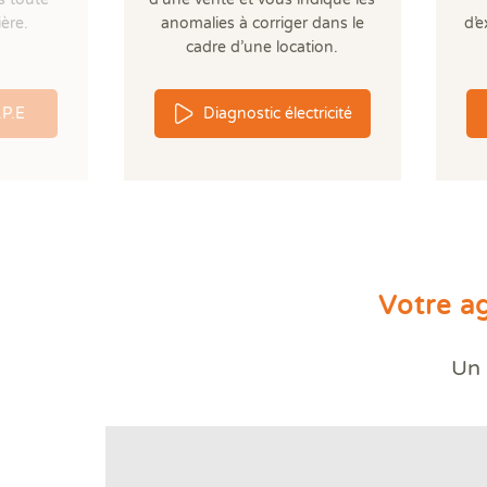
ère.
anomalies à corriger dans le
d’e
cadre d’une location.
.P.E
Diagnostic électricité
Votre a
Un 