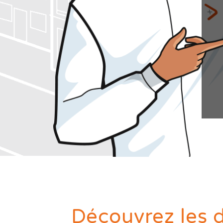
Diagnostics avant travaux
Mieux nous connaitre
Actualités
Faire un devis
Trouver une agence
Devenir franchisé
Offres d'emploi
Contact
Découvrez les d