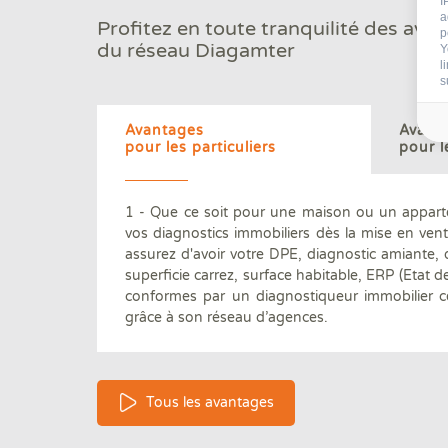
I
100 000 clients par an
a
Profitez en toute tranquilité des ava
nous font confiance
p
du réseau Diagamter
Y
l
s
Avantages
Avant
pour les particuliers
pour l
1 - Que ce soit pour une maison ou un appart
vos diagnostics immobiliers dès la mise en ven
97.7 % de clients satisfaits
assurez d'avoir votre DPE, diagnostic amiante,
par nos diagnostics immobiliers
superficie carrez, surface habitable, ERP (Etat de
conformes par un diagnostiqueur immobilier ce
grâce à son réseau d’agences.
Tous les avantages