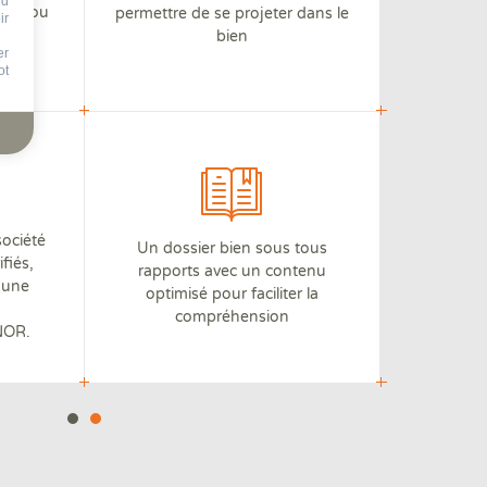
nd
iter ou
permettre de se projeter dans le
ir
.
bien
er
ot
société
Un dossier bien sous tous
fiés,
rapports avec un contenu
à une
optimisé pour faciliter la
compréhension
FNOR.