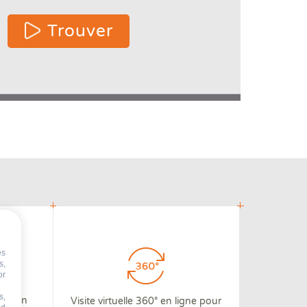
 2 or
Trouver
re
cters
or
lts.
es
s,
or
s,
 3D en
Visite virtuelle 360° en ligne pour