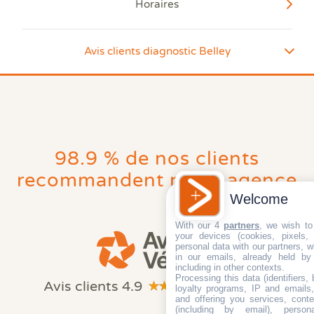
Horaires
Avis clients diagnostic Belley
De 09:00
De 13:30
Lundi
à 12:00
à 17:30
De 09:00
De 13:30
Mardi
à 12:00
à 17:00
De 09:00
Mercredi
98.9 % de nos clients
à 12:00
recommandent notre agence
De 09:00
De 13:30
Jeudi
Des diagnostiqueurs certifiés pour
à 12:00
à 17:30
Welcome
des diagnostics de qualité
De 09:00
De 13:30
With our 4
partners
, we wish to
Vendredi
à 12:00
à 16:30
your devices (cookies, pixels,
personal data with our partners, w
DIAGAMTER est leader national en diagnostic
in our emails, already held by
Samedi
Fermé
immobilier car il offre à ses clients toute
une palette
including in other contexts.
Processing this data (identifiers,
d’outils et de services
Avis clients 4.9
(263 avis)
loyalty programs, IP and emails, 
and offering you services, cont
Un
Rapport officiel de diagnostic
, lisible,
(including by email), person