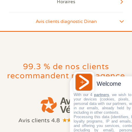
Horaires
Avis clients diagnostic Dinan
De 09:00
Lundi
à 18:00
De 09:00
Mardi
à 18:00
De 09:00
Mercredi
99.3 % de nos clients
à 18:00
recommandent notre agence
De 09:00
Jeudi
à 18:00
Welcome
De 09:00
With our 4
partners
, we wish to
Vendredi
à 18:00
your devices (cookies, pixels,
personal data with our partners, w
in our emails, already held by
Samedi
Fermé
including in other contexts.
Quels sont les diagnostics
Processing this data (identifiers,
Avis clients 4.8
(140 avis)
loyalty programs, IP and emails, 
immobiliers obligatoires pour la
and offering you services, cont
(including by email), person