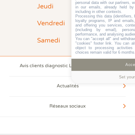
De 08:30
personal data with our partners, w
Jeudi
à 19:00
in our emails, already held by
including in other contexts.
Processing this data (identifiers,
De 08:30
loyalty programs, IP and emails, 
Vendredi
Mentions légales
à 19:00
and offering you services, cont
(including by email), person
LABEL DIAGNOSTICS - SIRET : 418 409 983
De 08:00
performance, and analysing audie
00040, RCS : Soissons 418 409 983, SARL au
Samedi
You can "accept all" and withdraw
à 12:00
capital de : 8000 € , N° TVA : FR06418409983
"cookies" footer link
. You can al
object to processing activitie
choices remain valid for 6 months
Accep
Avis clients diagnostic La Ferte sous Jouarre
Set your
Actualités
97.7 % de nos clients
Réseaux sociaux
recommandent nos agences*
*Moyenne des avis récoltés par la plateforme Avis Vérifiés sur le périmètre de nos agences