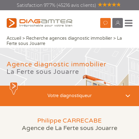
Satisfaction 97.7% (45216 avis clients)
Réserver
monDiagamte
Accueil
>
Recherche agences diagnostic immobilier
>
La
en
Ferte sous Jouarre
ligne
Agence diagnostic immobilier
Diagnostics vente location
Recherc
La Ferte sous Jouarre
Diagnostics rénovation
énergétique
Votre diagnostiqueur
Diagnostics copropriété
Diagnostics avant travaux
Philippe CARRECABE
Que
Que
Vos
Dia
Qui
Agence de La Ferte sous Jouarre
ou 
Mieux nous connaitre
Aud
DPE
Con
DI