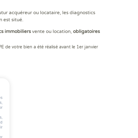
tur acquéreur ou locataire, les diagnostics
 est situé.
cs immobiliers
vente ou location,
obligatoires
DPE de votre bien a été réalisé avant le 1
er
janvier
es
s,
or
s,
nd
ir
er