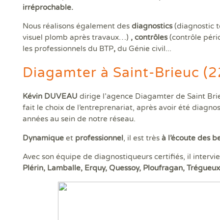
DPE
Règ
irréprochable.
Attestations RT 2012
DPE projeté
DTG - Diagnostic Technique Global
DPE avant et après travaux
Dia
Dia
Règ
Audit énergétique réglementaire
Etat descriptif de division
Diagnostic termites avant démolition
Diag
Dia
Rép
Nous réalisons également des
diagnostics
(diagnostic 
DPE - Diagnostic de performance énergétique
PPPT Projet de Plan Pluriannuel de Travaux
Diagnostic/Contrôle amiante avant démolition
Dos
Exa
visuel plomb après travaux…)
, contrôles
(contrôle pér
Diagnostic Etat Parasitaire
Diagnostic/Contrôle amiante avant travaux
Déf
Exa
les professionnels du BTP
,
du Génie civil...
Diagnostic Mérules
ERP
Diagamter à Saint-Brieuc (2
Diagnostic Plomb dans l'Eau
Eta
Diagnostic Sécurité Piscine
Pla
Diagnostic amiante
Prê
Kévin DUVEAU
dirige l’agence Diagamter de Saint Bri
Diagnostic amiante avant démolition ou travaux
Ris
fait le choix de l’entreprenariat, après avoir été diagno
Diagnostic gaz
Sup
années au sein de notre réseau.
Diagnostic logement décent
Sur
Dynamique
et
professionnel
, il est très
à l’écoute des be
Avec son équipe de diagnostiqueurs certifiés, il intervi
Plérin, Lamballe, Erquy, Quessoy, Ploufragan, Trégueux