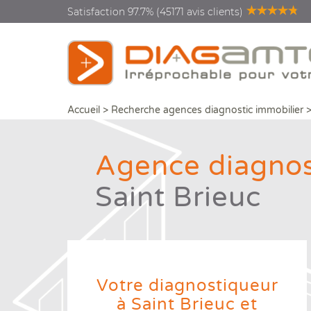
Satisfaction 97.7% (45171 avis clients)
Accueil
>
Recherche agences diagnostic immobilier
Agence diagnos
Saint Brieuc
Diagnostics vente location
Diagnostics rénovation
énergétique
Votre diagnostiqueur
Diagnostics copropriété
à Saint Brieuc et