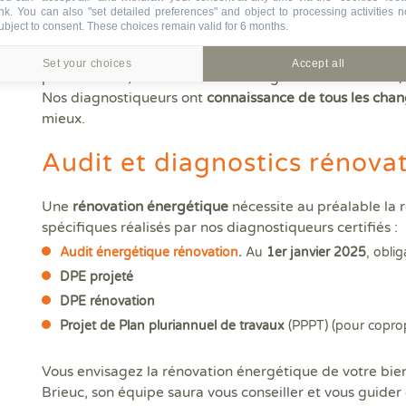
ink
. You can also "set detailed preferences" and object to processing activities n
ubject to consent. These choices remain valid for 6 months.
Certains paramètres (date de construction, vétusté des i
Set your choices
Accept all
préfectoraux, modification de la législation en cours…
Nos diagnostiqueurs ont
connaissance de tous les cha
mieux.
Audit et diagnostics rénova
Une
rénovation énergétique
nécessite au préalable la r
spécifiques réalisés par nos diagnostiqueurs certifiés :
Audit énergétique rénovation
.
Au
1
er
janvier 2025
, obli
DPE projeté
DPE rénovation
Projet de Plan pluriannuel de travaux
(PPPT) (pour coprop
Vous envisagez la rénovation énergétique de votre bie
Brieuc, son équipe saura vous conseiller et vous guide