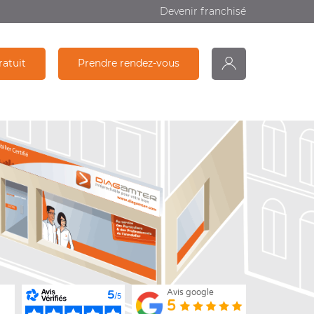
Devenir franchisé
ratuit
Prendre rendez-vous
monDiagamter
Recherche
Avis google
5
/5
5