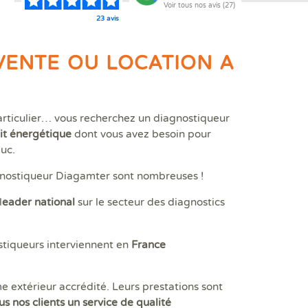
Voir tous nos avis (27)
23 avis
gnostics immobiliers
hable pour votre bien !
VENTE OU LOCATION A
Faire un devis
, particulier… vous recherchez un diagnostiqueur
it énergétique
dont vous avez besoin pour
euc.
agnostiqueur Diagamter sont nombreuses !
l
eader national
sur le secteur des diagnostics
tiqueurs interviennent en
France
vente ou une location ?
 extérieur accrédité. Leurs prestations sont
us nos clients
un service de qualité
gnostic plomb
gnostic/Contrôle plomb avant démolition
 + Diagamter