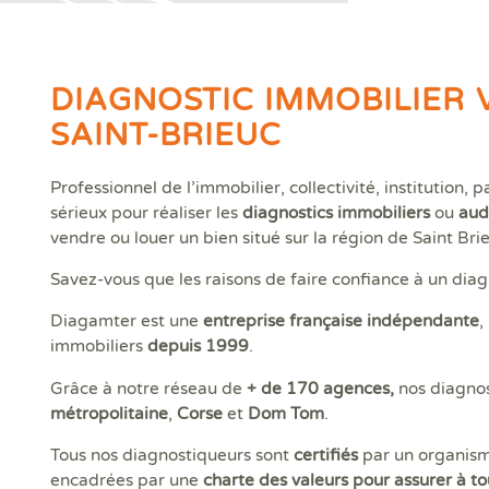
Diagamter réalise vos dia
et s'engage à être irréproc
DIAGNOSTIC IMMOBILIER 
SAINT-BRIEUC
Trouver une agence
Professionnel de l’immobilier, collectivité, institution
sérieux pour réaliser les
diagnostics immobiliers
ou
aud
vendre ou louer un bien situé sur la région de Saint Bri
Savez-vous que les raisons de faire confiance à un di
Diagamter est une
entreprise française indépendante
, 
immobiliers
depuis 1999
.
Grâce à notre réseau de
+ de 170 agences,
nos diagnos
métropolitaine
,
Corse
et
Dom Tom
.
Quels sont les diagnostics immobiliers obligatoires lors d'une 
Quels diagnostics pour bénéficier des aides à la rénovation ?
Vos diagnostics immobiliers en copropriété
Diagnostics avant et après travaux ou démolition
Qui sommes-nous ?
Tous nos diagnostiqueurs sont
certifiés
par un organisme
encadrées par une
charte des valeurs
pour assurer à to
Assainissement Collectif et Non collectif
Audit énergétique rénovation MonAuditRénov'
DPE collectif
Contrôle périodique amiante
DIAG TV
Dia
Dia
Les