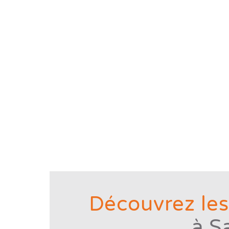
Découvrez les
à S