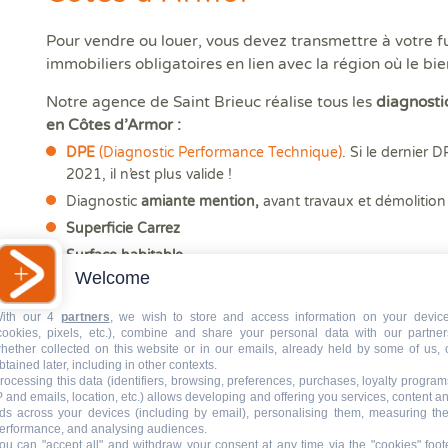
Pour vendre ou louer, vous devez transmettre à votre fu
immobiliers obligatoires en lien avec la région où le bien
Notre agence de Saint Brieuc réalise tous les
diagnosti
en Côtes d’Armor :
DPE
(Diagnostic Performance Technique)
. Si le dernier 
2021, il n’est plus valide !
Diagnostic
amiante mention,
avant travaux et démolition
Superficie Carrez
Surface habitable
Welcome
Diagnostic
électricité
Diagnostic
gaz
ith our 4
partners
, we wish to store and access information on your devic
cookies, pixels, etc.), combine and share your personal data with our partner
ERP
(Etat des Risques et Pollution)
hether collected on this website or in our emails, already held by some of us, 
Diagnostic
plomb
(CREP)
btained later, including in other contexts.
rocessing this data (identifiers, browsing, preferences, purchases, loyalty program
Diagnostic
assainissement collectif
P and emails, location, etc.) allows developing and offering you services, content a
ds across your devices (including by email), personalising them, measuring the
Attestation RT 2012
(conformité thermique)
erformance, and analysing audiences.
Etat parasitaire
ou can "accept all" and withdraw your consent at any time via the "cookies" foot