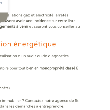
ot
nstallations gaz et électricité, arrêtés
)
peuvent avoir une incidence
sur cette liste.
ngements à venir
et sauront vous conseiller au
tion énergétique
éalisation d’un audit ou de diagnostics
gatoire pour tout
bien en monopropriété classé E
riété)
.
n immobilier ? Contactez notre agence de St
r dans les démarches à entreprendre.