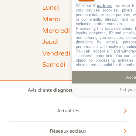
With our 4
partners
, we wish to
Lundi
Fermé
your devices (cookies, pixels,
personal data with our partners, w
Mardi
in our emails, already held by
Fermé
including in other contexts.
Processing this data (identifiers,
Mercredi
Fermé
loyalty programs, IP and emails, 
and offering you services, cont
Jeudi
(including by email), person
Fermé
performance, and analysing audie
You can "accept all" and withdraw
Vendredi
Fermé
"cookies" footer link
. You can al
object to processing activitie
Samedi
choices remain valid for 6 months
Fermé
Accep
Set your
Avis clients diagnostic Franchise Dev
Actualités
97.7 % de nos clients
Réseaux sociaux
recommandent nos agences*