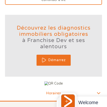
Prê
Ris
Sup
Sur
Découvrez les diagnostics
immobiliers obligatoires
à Franchise Dev et ses
alentours
Démarrez
Horaires
Welcome