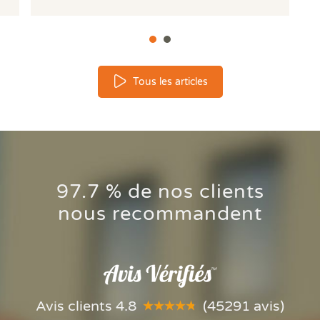
Tous les articles
Votre logement reste trop
97.7 % de nos clients
chaud l'été ? Comprendre le
nous recommandent
phénomène des bouilloires
thermiques.
Votre logement reste trop chaud l'été ?
Comprendre le phénomène des bouilloires
thermiques.
Avis clients 4.8
(45291 avis)
Lire la suite