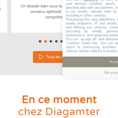
your devices (cookies, pixels,
Un dossier bien sous tous rapports avec un
personal data with our partners, w
t
contenu optimisé pour faciliter la
in our emails, already held by
including in other contexts.
compréhension
Processing this data (identifiers,
loyalty programs, IP and emails, 
and offering you services, cont
(including by email), person
performance, and analysing audie
You can "accept all" and withdraw
"cookies" footer link
. You can al
object to processing activitie
choices remain valid for 6 months
Tous les avantages
Accep
Set your
En ce moment
chez Diagamter