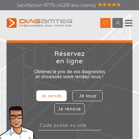
Satisfaction 97.7% (45291 avis clients)
Prendre
monDiagamte
rendez-
vous
Réservez
en ligne
Diagnostics vente location
Recherc
Obtenez le prix de vos diagnostics
et choisissez votre rendez-vous !
Diagnostics rénovation
énergétique
Je vends
Je loue
Diagnostics copropriété
Je rénove
Diagnostics avant travaux
Que
Que
Vos
Dia
Qui
Type 2 or
ou 
Mieux nous connaitre
more
Type 2 or
Aud
DPE
Con
DI
characters
more