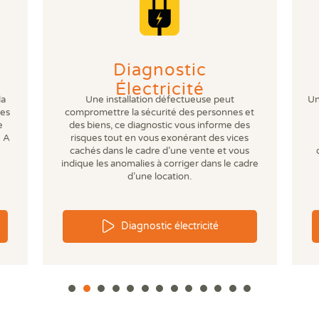
Prê
Ris
Sup
Sur
Diagnostic
Électricité
la
Une installation défectueuse peut
Un
ses
compromettre la sécurité des personnes et
e
des biens, ce diagnostic vous informe des
 A
risques tout en vous exonérant des vices
cachés dans le cadre d’une vente et vous
indique les anomalies à corriger dans le cadre
d’une location.
Diagnostic électricité