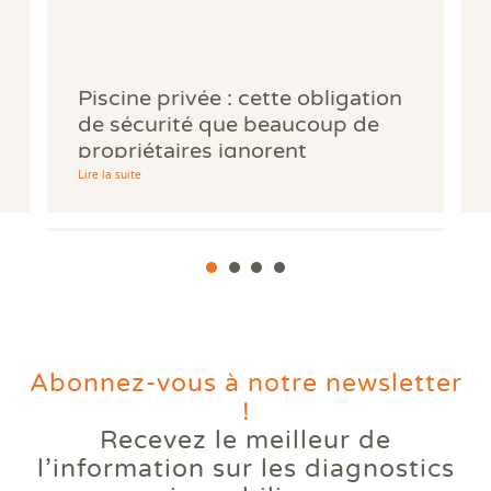
Piscine privée : cette obligation
de sécurité que beaucoup de
propriétaires ignorent
Lire la suite
Abonnez-vous à notre newsletter
!
Recevez le meilleur de
Votre logement reste trop
l’information
sur les diagnostics
chaud l'été ? Comprendre le