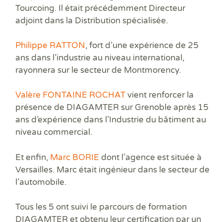
Prê
Tourcoing.
Il était précédemment
Directeur
Ris
adjoint dans
la Distribution spécialisée
.
Sup
Sur
Philippe RATTON
,
fort d’une expérience de
25
ans dans l’industrie au niveau international,
rayonnera sur le
secteur de Montmorency.
Valère FONTAINE ROCHAT
vient renforcer la
présence de DIAGAMTER sur
Grenoble
après 15
ans d’expérience dans
l’Industrie du bâtiment au
niveau commercial.
Et enfin,
Marc BORIE
dont l’agence est située à
Versailles.
Marc était ingénieur dans le secteur de
l’automobile.
Tous les 5 ont suivi
le parcours de formation
DIAGAMTER
et obtenu leur
certification
par un