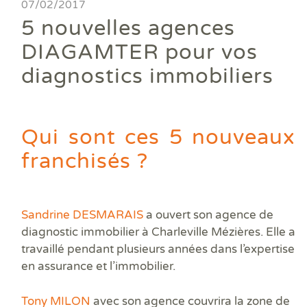
Ass
07/02/2017
DPE
DTG
DPE
Les
Actualités
Att
5 nouvelles agences
DP
Eta
Dia
Aud
PPP
Dia
Faire un devis
DIAGAMTER pour vos
DPE
Règ
Dia
Dia
Règ
Dia
diagnostics immobiliers
Trouver une agence
Dia
Rép
Dia
Dia
Dia
Devenir franchisé
Dia
Exa
Dia
Exa
Qui sont ces 5 nouveaux
Offres d'emploi
Dia
franchisés ?
Dia
Contact
Dia
Dia
Dia
Sandrine DESMARAIS
a ouvert son agence de
Dia
diagnostic immobilier
à Charleville Mézières.
Elle a
Dos
Déf
travaillé pendant plusieurs années dans
l’expertise
ERP
en assurance et l’immobilier.
Eta
Pla
Tony MILON
avec son agence couvrira la
zone de