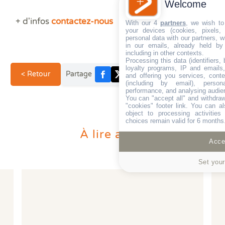
Welcome
+ d'infos
contactez-nous
With our 4
partners
, we wish to
your devices (cookies, pixels,
personal data with our partners, w
in our emails, already held by
including in other contexts.
Processing this data (identifiers,
loyalty programs, IP and emails, 
< Retour
Partage
and offering you services, cont
(including by email), person
performance, and analysing audie
You can "accept all" and withdraw
"cookies" footer link
. You can al
object to processing activitie
choices remain valid for 6 months
À lire aussi
Accep
Set your