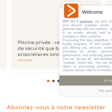
Welcome
With our 4
partners
, we wish to
your devices (cookies, pixels,
personal data with our partners, w
in our emails, already held by
including in other contexts.
Processing this data (identifiers,
Piscine privée : cette obligation
loyalty programs, IP and emails, 
de sécurité que beaucoup de
and offering you services, cont
(including by email), person
propriétaires ignorent
performance, and analysing audie
You can "accept all" and withdraw
Lire la suite
"cookies" footer link
. You can al
object to processing activitie
choices remain valid for 6 months
Accep
Set your
Abonnez-vous à notre newsletter