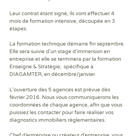
Prê
Ris
Leur contrat étant signé, ils vont effectuer
4
Sup
mois de formation intensive,
découpée en 3
Sur
étapes.
La
formation technique
démarre fin septembre.
Elle sera suivie d’un
stage d’immersion
en
entreprise et elle se terminera par la
formation
Enseigne & Stratégie
, spécifique à
DIAGAMTER, en décembre/janvier.
L'ouverture des 5 agences est prévue dès
février 2016
. Nous vous communiquerons les
coordonnées de chaque agence, afin que vous
puissiez les contacter pour faire réaliser vos
diagnostics immobiliers réglementaires
.
Chef d’entreprise ou créateur d’entreprise, vous