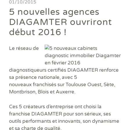
Ass
01/10/2015
DPE
DTG
DPE
Les
Actualités
Att
5 nouvelles agences
DP
Eta
Dia
Aud
PPP
Dia
Faire un devis
DIAGAMTER ouvriront
DPE
Règ
Dia
Dia
Règ
Dia
début 2016 !
Trouver une agence
Dia
Rép
Dia
Dia
Dia
Devenir franchisé
Dia
Le
réseau de
Exa
Dia
Exa
Offres d'emploi
Dia
Dia
diagnostiqueurs certifiés DIAGAMTER
renforce
Contact
Dia
sa présence nationale, avec
5
Dia
nouveaux
franchisés
sur Toulouse Ouest, Sète,
Dia
Montbrison, Blois et Auxerre.
Dia
Dos
Déf
Ces 5 créateurs d’entreprise ont choisi la
ERP
franchise DIAGAMTER pour son
sérieux
, ses
Eta
outils performants et innovants
, son
dynamisme
Pla
et sa
charte de qualité
.