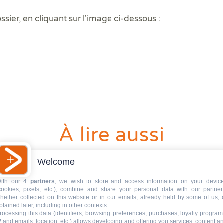
DPE
Règ
Attestations RT 2012
DPE projeté
DTG - Diagnostic Technique Global
DPE avant et après travaux
Dia
Dia
Règ
ossier, en cliquant sur l'image ci-dessous :
Audit énergétique réglementaire
Etat descriptif de division
Diagnostic termites avant démolition
Diag
Dia
Rép
DPE - Diagnostic de performance énergétique
PPPT Projet de Plan Pluriannuel de Travaux
Diagnostic/Contrôle amiante avant démolition
Dos
Exa
Diagnostic Etat Parasitaire
Diagnostic/Contrôle amiante avant travaux
Déf
Exa
Diagnostic Mérules
ERP
Diagnostic Plomb dans l'Eau
Eta
Diagnostic Sécurité Piscine
Pla
Diagnostic amiante
Prê
Diagnostic amiante avant démolition ou travaux
Ris
Diagnostic gaz
Sup
À lire aussi
Diagnostic logement décent
Sur
Welcome
ith our 4
partners
, we wish to store and access information on your devic
cookies, pixels, etc.), combine and share your personal data with our partner
cette obligation de
V
hether collected on this website or in our emails, already held by some of us, 
btained later, including in other contexts.
aucoup de
l
rocessing this data (identifiers, browsing, preferences, purchases, loyalty program
norent
d
P and emails, location, etc.) allows developing and offering you services, content a
Lir