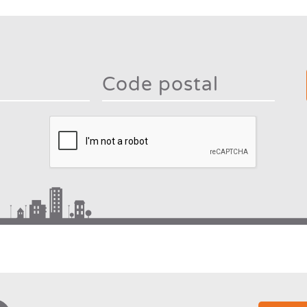
Type 2
mor
charac
Type 2 or more
for
characters for
result
results.