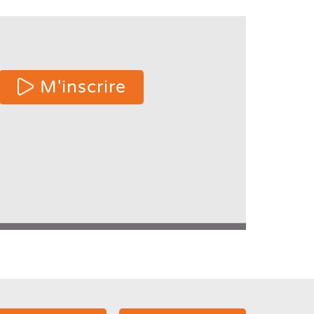
 or
M'inscrire
e
ters
s.