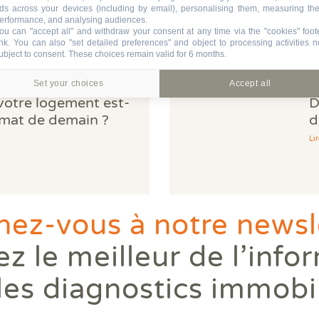
ds across your devices (including by email), personalising them, measuring the
erformance, and analysing audiences.
ou can "accept all" and withdraw your consent at any time via the "cookies" foot
ink
. You can also "set detailed preferences" and object to processing activities n
ubject to consent. These choices remain valid for 6 months.
Set your choices
Accept all
 votre logement est-
D
limat de demain ?
d
Lir
ez-vous à notre newsle
z le meilleur de l’info
les diagnostics immobi