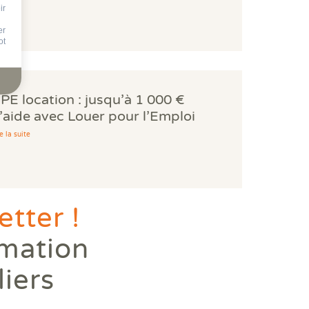
ir
er
ot
PE location : jusqu’à 1 000 €
’aide avec Louer pour l’Emploi
e la suite
tter !
rmation
liers