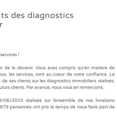
Diagamter réalise vos dia
its des diagnostics
et s'engage à être irréproc
r
Trouver une agence
services !
nt de le devenir. Vous avez compris qu'en matière de
ieux, les services, sont au coeur de votre confiance. La
 de ses clients sur les diagnostics immobiliers réalisés.
futurs clients. Par avance, nous vous en remercions.
19/06/2015 réalisée sur l’ensemble de nos livraisons
679 personnes ont pris le temps de nous faire part de
Quels sont les diagnostics immobiliers obligatoires lors d'une 
Quels diagnostics pour bénéficier des aides à la rénovation ?
Vos diagnostics immobiliers en copropriété
Diagnostics avant et après travaux ou démolition
Qui sommes-nous ?
Assainissement Collectif et Non collectif
Audit énergétique rénovation MonAuditRénov'
DPE collectif
Contrôle périodique amiante
DIAG TV
Dia
Dia
Les