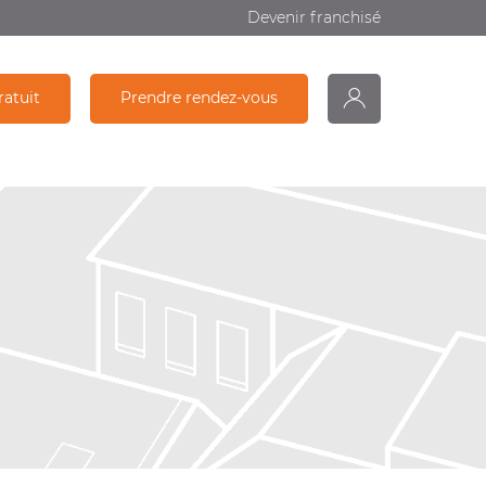
Devenir franchisé
ratuit
Prendre rendez-vous
monDiagamter
Partage
Recherche