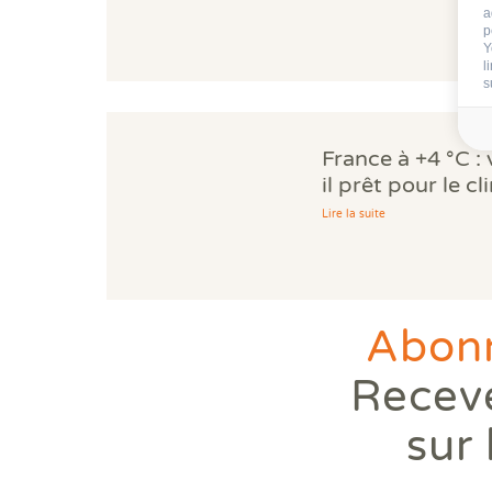
a
p
Y
l
s
France à +4 °C :
il prêt pour le c
Lire la suite
Abonn
Receve
sur 