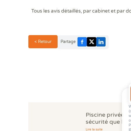
Tous les avis détaillés, par cabinet et par d
< Retour
Partage
W
(
Piscine privée : 
w
o
sécurité que be
P
propriétaires ig
I
Lire la suite