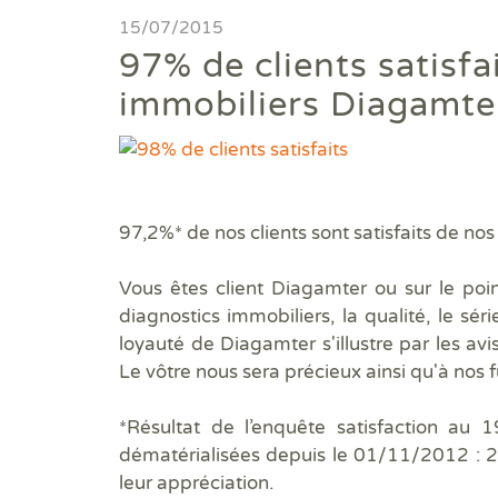
Diagnostics avant travaux
15/07/2015
97% de clients satisfa
Mieux nous connaitre
immobiliers Diagamte
Actualités
Faire un devis
97,2%* de nos clients sont satisfaits de nos 
Trouver une agence
Vous êtes client Diagamter ou sur le poi
Devenir franchisé
diagnostics immobiliers, la qualité, le sér
loyauté de Diagamter s'illustre par les avis
Offres d'emploi
Le vôtre nous sera précieux ainsi qu'à nos 
Contact
*Résultat de l’enquête satisfaction au 
dématérialisées depuis le 01/11/2012 : 2
leur appréciation.