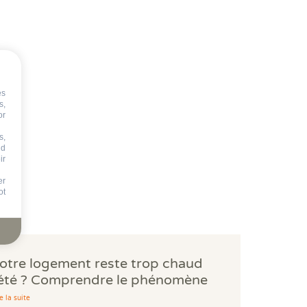
es
s,
or
s,
nd
ir
er
ot
otre logement reste trop chaud
'été ? Comprendre le phénomène
es bouilloires thermiques.
e la suite