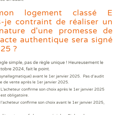
DPE
Règ
Attestations RT 2012
DPE projeté
DTG - Diagnostic Technique Global
DPE avant et après travaux
Dia
Dia
Règ
mon logement classé E
Audit énergétique réglementaire
Etat descriptif de division
Diagnostic termites avant démolition
Diag
Dia
Rép
DPE - Diagnostic de performance énergétique
PPPT Projet de Plan Pluriannuel de Travaux
Diagnostic/Contrôle amiante avant démolition
Dos
Exa
-je contraint de réaliser un
Diagnostic Etat Parasitaire
Diagnostic/Contrôle amiante avant travaux
Déf
Exa
gnature d'une promesse de
Diagnostic Mérules
ERP
Diagnostic Plomb dans l'Eau
Eta
'acte authentique sera signé
Diagnostic Sécurité Piscine
Pla
025 ?
Diagnostic amiante
Prê
Diagnostic amiante avant démolition ou travaux
Ris
Diagnostic gaz
Sup
ègle simple, pas de règle unique ! Heureusement le
Diagnostic logement décent
Sur
tobre 2024, fait le point.
ynallagmatique) avant le 1er janvier 2025. Pas d’audit
te de vente après le 1er janvier 2025.
 L'acheteur confirme son choix après le 1er janvier 2025
 est obligatoire.
l’acheteur confirme son choix avant le 1er janvier 2025,