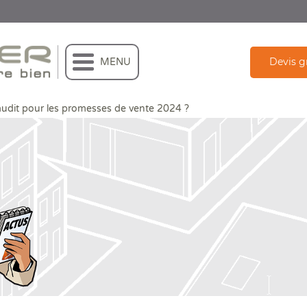
Devis g
MENU
 audit pour les promesses de vente 2024 ?
pas audit pour les promesses de vente 20