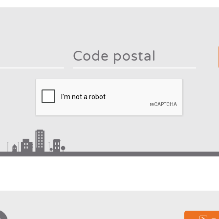
Type 2
mor
charac
Type 2 or more
for
characters for
result
results.