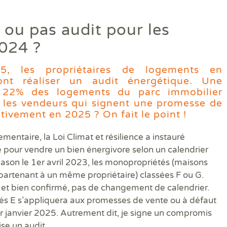
Diagamter réalise vos dia
t ou pas audit pour les
et s'engage à être irréproc
024 ?
5, les propriétaires de logements en
ont réaliser un audit énergétique. Une
Trouver une agence
r 22% des logements du parc immobilier
r les vendeurs qui signent une promesse de
tivement en 2025 ? On fait le point !
mentaire, la Loi Climat et résilience a instauré
ue pour vendre un bien énergivore selon un calendrier
pason le 1er avril 2023, les monopropriétés (maisons
partenant à un même propriétaire) classées F ou G.
el et bien confirmé, pas de changement de calendrier.
ssés E s’appliquera aux promesses de vente ou à défaut
Quels sont les diagnostics immobiliers obligatoires lors d'une 
Quels diagnostics pour bénéficier des aides à la rénovation ?
Vos diagnostics immobiliers en copropriété
Diagnostics avant et après travaux ou démolition
Qui sommes-nous ?
r janvier 2025. Autrement dit, je signe un compromis
se un audit.
Assainissement Collectif et Non collectif
Audit énergétique rénovation MonAuditRénov'
DPE collectif
Contrôle périodique amiante
DIAG TV
Dia
Dia
Les