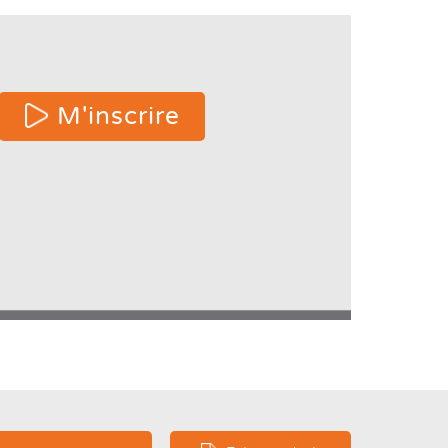
 or
M'inscrire
e
ters
s.