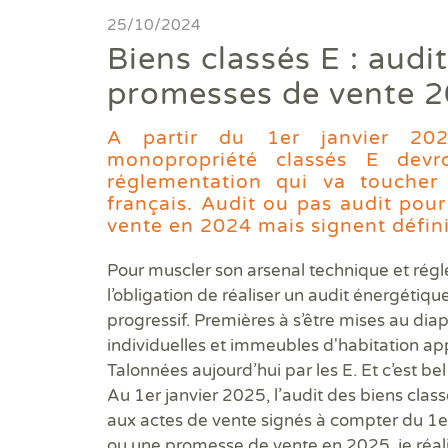
Diagnostics avant travaux
25/10/2024
Biens classés E : audi
Mieux nous connaitre
promesses de vente 2
Actualités
A partir du 1er janvier 202
monopropriété classés E devr
Faire un devis
réglementation qui va touche
français. Audit ou pas audit pou
Trouver une agence
vente en 2024 mais signent défini
Devenir franchisé
Pour muscler son arsenal technique et régle
l’obligation de réaliser un audit énergétiq
Offres d'emploi
progressif. Premières à s’être mises au dia
individuelles et immeubles d'habitation ap
Contact
Talonnées aujourd’hui par les E. Et c’est b
Au 1er janvier 2025, l’audit des biens cla
aux actes de vente signés à compter du 1e
ou une promesse de vente en 2025, je réali