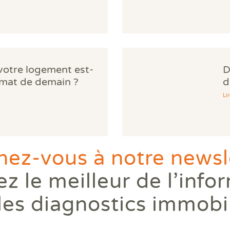
 votre logement est-
D
limat de demain ?
d
Lir
ez-vous à notre newsle
z le meilleur de l’info
les diagnostics immobi