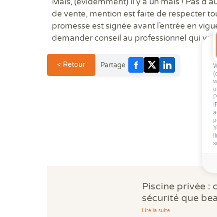
Mais, (évidemment) il y a un mais ! Pas d’a
de vente, mention est faite de respecter tou
promesse est signée avant l’entrée en vig
demander conseil au professionnel qui vou
< Retour
Partage
W
(
w
o
P
I
a
p
Y
l
s
Piscine privée : 
sécurité que be
propriétaires ig
Lire la suite