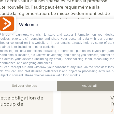
udit certes sauf clauses spéciales. Si dans la promesse
te nouvelle loi, l’audit peut être requis même si la
ueur de la réglementation. Le mieux évidemment est de
s accompagne dans votre projet immobilier !
Welcome
ith our 4
partners
, we wish to store and access information on your devic
cookies, pixels, etc.), combine and share your personal data with our partner
hether collected on this website or in our emails, already held by some of us, 
btained later, including in other contexts.
rocessing this data (identifiers, browsing, preferences, purchases, loyalty program
P and emails, location, etc.) allows developing and offering you services, content a
ds across your devices (including by email), personalising them, measuring the
À lire aussi
erformance, and analysing audiences.
ou can "accept all" and withdraw your consent at any time via the "cookies" foot
ink
. You can also "set detailed preferences" and object to processing activities n
ubject to consent. These choices remain valid for 6 months.
Set your choices
Accept all
cette obligation de
V
aucoup de
l
norent
d
Lir