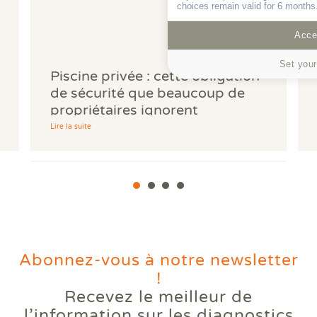
choices remain valid for 6 months
Accep
Set your
Piscine privée : cette obligation
de sécurité que beaucoup de
propriétaires ignorent
Lire la suite
Abonnez-vous à notre newsletter
!
Recevez le meilleur de
Votre logement reste trop
l’information
sur les diagnostics