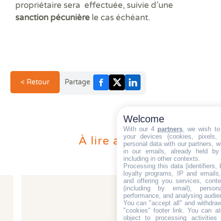
propriétaire sera effectuée, suivie d’une
sanction pécunière
le cas échéant.
< Retour
Partage
Welcome
With our 4
partners
, we wish to
your devices (cookies, pixels,
À lire aussi
personal data with our partners, w
in our emails, already held by
including in other contexts.
Processing this data (identifiers,
loyalty programs, IP and emails, 
and offering you services, cont
(including by email), person
performance, and analysing audie
You can "accept all" and withdraw
"cookies" footer link
. You can al
object to processing activitie