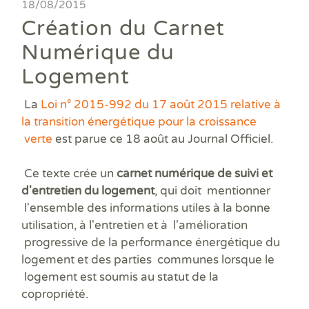
Ass
18/08/2015
DPE
DTG
DPE
Les
Actualités
Att
Création du Carnet
DP
Eta
Dia
Aud
PPP
Dia
Faire un devis
Numérique du
DPE
Règ
Dia
Dia
Règ
Dia
Logement
Trouver une agence
Dia
Rép
Dia
Dia
Dia
La
Loi n° 2015-992 du 17 août 2015 relative à
Devenir franchisé
Dia
Exa
la transition énergétique pour la croissance
Dia
Exa
Offres d'emploi
verte
est parue ce 18 août au Journal Officiel.
Dia
Dia
Contact
Ce texte crée un
carnet numérique de suivi et
Dia
Dia
d'entretien du logement
, qui doit mentionner
Dia
l'ensemble des informations utiles à la bonne
Dia
utilisation, à l'entretien et à l'amélioration
Dos
progressive de la performance énergétique du
Déf
logement et des parties communes lorsque le
ERP
logement est soumis au statut de la
Eta
copropriété.
Pla