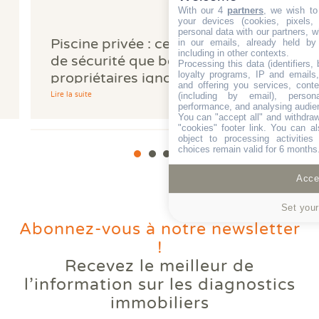
With our 4
partners
, we wish to
your devices (cookies, pixels,
personal data with our partners, w
Piscine privée : cette obligation
in our emails, already held by
including in other contexts.
de sécurité que beaucoup de
Processing this data (identifiers,
loyalty programs, IP and emails, 
propriétaires ignorent
and offering you services, cont
Lire la suite
(including by email), person
performance, and analysing audie
You can "accept all" and withdraw
"cookies" footer link
. You can al
object to processing activitie
choices remain valid for 6 months
Accep
Set your
Abonnez-vous à notre newsletter
!
Recevez le meilleur de
Votre logement reste trop
l’information
sur les diagnostics
chaud l'été ? Comprendre le
immobiliers
phénomène des bouilloires