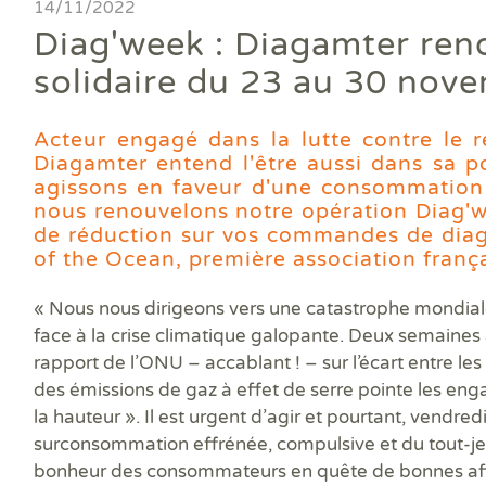
Ass
14/11/2022
DPE
DTG
DPE
Les
Actualités
Att
Diag'week : Diagamter ren
DP
Eta
Dia
Aud
PPP
Dia
Faire un devis
solidaire du 23 au 30 nov
DPE
Règ
Dia
Dia
Règ
Dia
Trouver une agence
Dia
Rép
Dia
Acteur engagé dans la lutte contre le 
Dia
Dia
Diagamter entend l'être aussi dans sa pol
Devenir franchisé
Dia
Exa
agissons en faveur d'une consommation r
Dia
Exa
nous renouvelons notre opération Diag
Offres d'emploi
Dia
de réduction sur vos commandes de diag
Dia
of the Ocean
, première association franç
Contact
Dia
Dia
«
Nous nous dirigeons vers une catastrophe mondia
Dia
face à la crise climatique galopante. Deux semaines 
Dia
rapport de l’ONU – accablant ! – sur l’écart entre le
Dos
des émissions de gaz à effet de serre pointe les en
Déf
la hauteur
». Il est urgent d’agir et pourtant, vendr
ERP
Eta
surconsommation effrénée, compulsive et du tout-jeta
Pla
bonheur des consommateurs en quête de bonnes affai