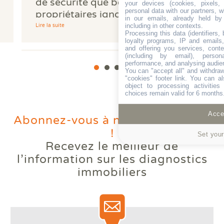
de sécurité que beaucoup de
your devices (cookies, pixels,
personal data with our partners, w
propriétaires ignorent
in our emails, already held by
including in other contexts.
Lire la suite
Processing this data (identifiers,
loyalty programs, IP and emails, 
and offering you services, cont
(including by email), person
performance, and analysing audie
You can "accept all" and withdraw
"cookies" footer link
. You can al
object to processing activitie
choices remain valid for 6 months
Accep
Abonnez-vous à notre newsletter
!
Set your
Recevez le meilleur de
Votre logement reste trop
l’information
sur les diagnostics
chaud l'été ? Comprendre le
immobiliers
phénomène des bouilloires
thermiques.
Lire la suite