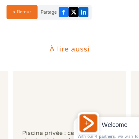
< Retour
Partage
À lire aussi
Welcome
Piscine privée : cette obligation
With our 4
partners
, we wish to