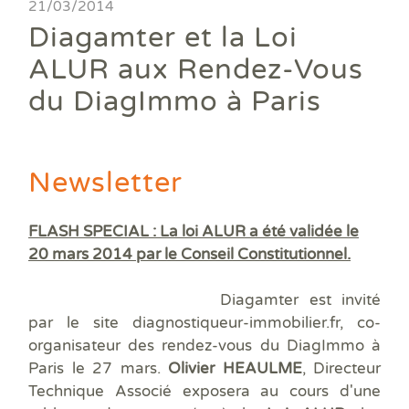
Ass
21/03/2014
DPE
DTG
DPE
Les
Actualités
Att
Diagamter et la Loi
DP
Eta
Dia
Aud
PPP
Dia
Faire un devis
ALUR aux Rendez-Vous
DPE
Règ
Dia
Dia
Règ
Dia
du DiagImmo à Paris
Trouver une agence
Dia
Rép
Dia
Dia
Dia
Devenir franchisé
Dia
Exa
Dia
Exa
Newsletter
Offres d'emploi
Dia
Dia
Contact
Dia
FLASH SPECIAL : La loi ALUR a été validée le
Dia
20 mars 2014 par le Conseil Constitutionnel.
Dia
Dia
Diagamter est invité
Dos
par le site diagnostiqueur-immobilier.fr, co-
Déf
organisateur des rendez-vous du DiagImmo à
ERP
Paris le 27 mars.
Olivier HEAULME
, Directeur
Eta
Technique Associé exposera au cours d'une
Pla