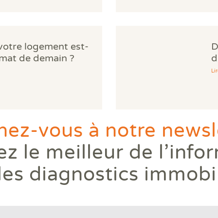
 votre logement est-
D
limat de demain ?
d
Lir
ez-vous à notre newsle
z le meilleur de l’info
les diagnostics immobi