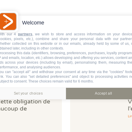
Welcome
ith our 4
partners
, we wish to store and access information on your devic
cookies, pixels, etc.), combine and share your personal data with our partner
hether collected on this website or in our emails, already held by some of us, 
btained later, including in other contexts.
rocessing this data (identifiers, browsing, preferences, purchases, loyalty program
P and emails, location, etc.) allows developing and offering you services, content a
À lire aussi
ds across your devices (including by email), personalising them, measuring the
erformance, and analysing audiences.
ou can "accept all" and withdraw your consent at any time via the "cookies" foot
ink
. You can also "set detailed preferences" and object to processing activities n
ubject to consent. These choices remain valid for 6 months.
Set your choices
Accept all
cette obligation de
V
aucoup de
l
norent
d
Lir