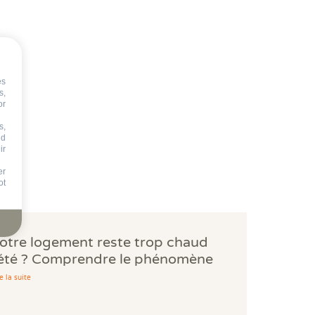
es
s,
or
s,
nd
ir
er
ot
otre logement reste trop chaud
'été ? Comprendre le phénomène
es bouilloires thermiques.
e la suite