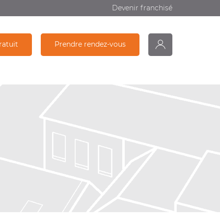
Devenir franchisé
ratuit
Prendre rendez-vous
monDiagamter
Partage
Recherche