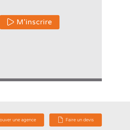
 or
M'inscrire
e
ters
s.
rouver une agence
Faire un devis