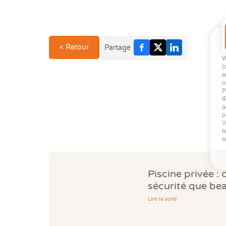
< Retour
Partage
W
(
w
o
P
I
a
p
Y
l
s
Piscine privée : 
sécurité que be
propriétaires ig
Lire la suite