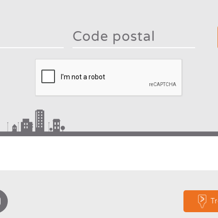
Type 2
mor
charac
Type 2 or more
for
characters for
result
results.
T