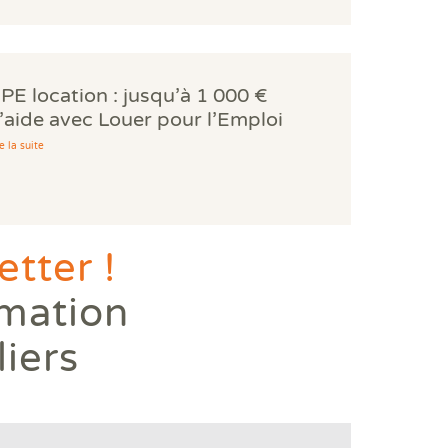
PE location : jusqu’à 1 000 €
’aide avec Louer pour l’Emploi
e la suite
tter !
rmation
liers