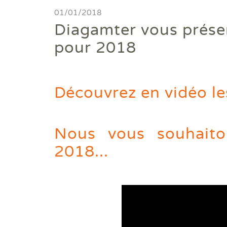
Diagnostics avant travaux
01/01/2018
Diagamter vous prése
Mieux nous connaitre
pour 2018
Actualités
Faire un devis
Découvrez en vidéo l
Trouver une agence
Nous vous souhait
Devenir franchisé
2018...
Offres d'emploi
Contact