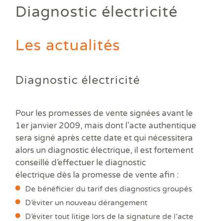
Ass
DPE
DTG
DPE
Les
Diagnostic électricité
Actualités
Att
DP
Eta
Dia
Aud
PPP
Dia
Faire un devis
DPE
Règ
Dia
Les actualités
Dia
Règ
Dia
Trouver une agence
Dia
Rép
Dia
Dia
Dia
Devenir franchisé
Diagnostic électricité
Dia
Exa
Dia
Exa
Offres d'emploi
Dia
Pour les promesses de vente signées avant le
Dia
Contact
Dia
1er janvier 2009, mais dont l’acte authentique
Dia
sera signé après cette date et qui nécessitera
Dia
alors un diagnostic électrique, il est fortement
Dia
conseillé d’effectuer le diagnostic
Dos
électrique dès la promesse de vente afin :
Déf
De bénéficier du tarif des diagnostics groupés
ERP
Eta
D’éviter un nouveau dérangement
Pla
D’éviter tout litige lors de la signature de l’acte