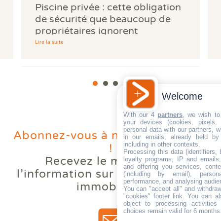
Piscine privée : cette obligation
de sécurité que beaucoup de
propriétaires ignorent
Lire la suite
Welcome
With our 4
partners
, we wish to
your devices (cookies, pixels,
personal data with our partners, w
Abonnez-vous à notre newsletter
in our emails, already held by
including in other contexts.
!
Processing this data (identifiers,
Recevez le meilleur de
loyalty programs, IP and emails, 
Votre logement reste trop
and offering you services, cont
l’information
sur les diagnostics
(including by email), person
chaud l'été ? Comprendre le
performance, and analysing audie
immobiliers
phénomène des bouilloires
You can "accept all" and withdraw
"cookies" footer link
. You can al
thermiques.
Lire la suite
object to processing activitie
choices remain valid for 6 months