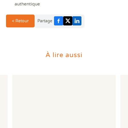
Prê
authentique
Ris
Sup
Sur
< Retour
Partage
À lire aussi