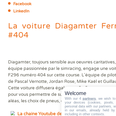
Facebook
LinkedIn
La voiture Diagamter Fer
#404
Diagamter, toujours sensible aux oeuvres caritatives
équipe passionnée par le simracing, engage une voitu
F296 numéro 404 sur cette course. L'équipe de pil
de Pascal Vernotte, Jordan Rose, Mike Kaël et Guill
Cette voiture diffusera également "sa" course sur u
Welcome
pour vous permettre de suivre de l'intérieur la straté
With our 4
partners
, we wish to
aléas, les choix de pneus, etc.
your devices (cookies, pixels,
personal data with our partners, w
in our emails, already held by
La chaine Youtube de la voiture Diagamter
including in other contexts.