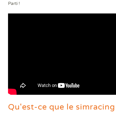
Prê
Parti !
Ris
Sup
Sur
Qu'est-ce que le simracing