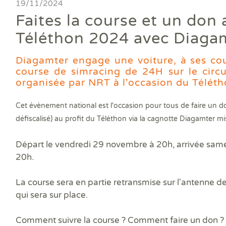
Ass
19/11/2024
DPE
DTG
DPE
Les
Actualités
Att
Faites la course et un don 
DP
Eta
Dia
Aud
PPP
Dia
Faire un devis
Téléthon 2024 avec Diagam
DPE
Règ
Dia
Dia
Règ
Dia
Trouver une agence
Dia
Diagamter engage une voiture, à ses cou
Rép
Dia
course de simracing de 24H sur le circu
Dia
Dia
Devenir franchisé
organisée par NRT à l'occasion du Télét
Dia
Exa
Dia
Exa
Offres d'emploi
Dia
Cet évènement national est l'occasion pour tous de faire un do
Dia
défiscalisé) au profit du Téléthon via la cagnotte Diagamter mi
Contact
Dia
Dia
Départ le vendredi 29 novembre à 20h, arrivée sam
Dia
20h.
Dia
Dos
La course sera en partie retransmise sur l'antenne d
Déf
ERP
qui sera sur place.
Eta
Pla
Comment suivre la course ? Comment faire un don ?