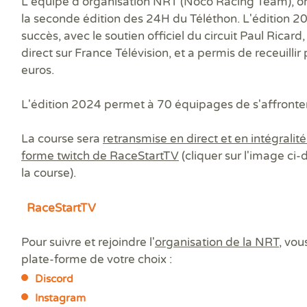
L'équipe d'organisation NRT (Noco Racing Team), o
la seconde édition des 24H du Téléthon. L'édition 2
succès, avec le soutien officiel du circuit Paul Ricard
direct sur France Télévision, et a permis de receuilli
euros.
L'édition 2024 permet à 70 équipages de s'affront
La course sera
retransmise en direct et en intégralité
forme twitch de RaceStartTV
(cliquer sur l'image ci
la course).
RaceStartTV
Pour suivre et rejoindre l'
organisation de la NRT
, vou
plate-forme de votre choix :
Discord
Instagram