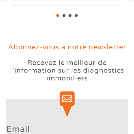
Abonnez-vous à notre newsletter
!
Recevez le meilleur de
Votre logement reste trop
l’information
sur les diagnostics
chaud l'été ? Comprendre le
immobiliers
phénomène des bouilloires
thermiques.
Lire la suite