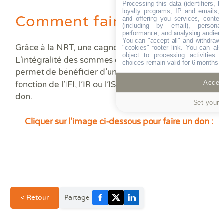
Processing this data (identifiers,
loyalty programs, IP and emails, 
Comment faire un don ?
and offering you services, cont
(including by email), person
performance, and analysing audie
You can "accept all" and withdraw
Grâce à la NRT, une cagnotte "Diagamter" est ouvert
"cookies" footer link
. You can al
object to processing activitie
L'intégralité des sommes est reversée au Téléthon. 
choices remain valid for 6 months
permet de bénéficier d’une réduction d’impôts entr
Accep
fonction de l’IFI, l’IR ou l’IS. Merci pour votre solidari
don.
Set your
Cliquer sur l'image ci-dessous pour faire un don :
< Retour
Partage