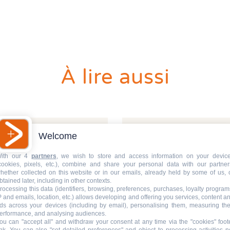
DPE
Règ
Attestations RT 2012
DPE projeté
DTG - Diagnostic Technique Global
DPE avant et après travaux
Dia
Dia
Règ
Audit énergétique réglementaire
Etat descriptif de division
Diagnostic termites avant démolition
Diag
Dia
Rép
DPE - Diagnostic de performance énergétique
PPPT Projet de Plan Pluriannuel de Travaux
Diagnostic/Contrôle amiante avant démolition
Dos
Exa
Diagnostic Etat Parasitaire
Diagnostic/Contrôle amiante avant travaux
Déf
Exa
Diagnostic Mérules
ERP
À lire aussi
Diagnostic Plomb dans l'Eau
Eta
Diagnostic Sécurité Piscine
Pla
Diagnostic amiante
Prê
Diagnostic amiante avant démolition ou travaux
Ris
Diagnostic gaz
Sup
Diagnostic logement décent
Sur
Welcome
cette obligation de
V
aucoup de
l
ith our 4
partners
, we wish to store and access information on your devic
norent
d
cookies, pixels, etc.), combine and share your personal data with our partner
Lir
hether collected on this website or in our emails, already held by some of us, 
btained later, including in other contexts.
rocessing this data (identifiers, browsing, preferences, purchases, loyalty program
P and emails, location, etc.) allows developing and offering you services, content a
ds across your devices (including by email), personalising them, measuring the
erformance, and analysing audiences.
ou can "accept all" and withdraw your consent at any time via the "cookies" foot
ink
. You can also "set detailed preferences" and object to processing activities n