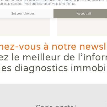
ubject to consent. These choices remain valid for 6 months.
 votre logement est-
D
limat de demain ?
d
Set your choices
Accept all
Lir
ez-vous à notre newsle
z le meilleur de l’info
les diagnostics immobi
Type 2