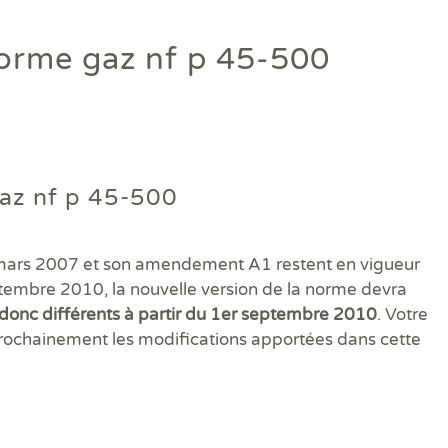
Diagamter réalise vos dia
orme gaz nf p 45-500
et s'engage à être irréproc
Trouver une agence
az nf p 45-500
mars 2007 et son amendement A1 restent en vigueur
ptembre 2010, la nouvelle version de la norme devra
 donc différents à partir du 1er septembre 2010
. Votre
rochainement les modifications apportées dans cette
Quels sont les diagnostics immobiliers obligatoires lors d'une 
Quels diagnostics pour bénéficier des aides à la rénovation ?
Vos diagnostics immobiliers en copropriété
Diagnostics avant et après travaux ou démolition
Qui sommes-nous ?
Assainissement Collectif et Non collectif
Audit énergétique rénovation MonAuditRénov'
DPE collectif
Contrôle périodique amiante
DIAG TV
Dia
Dia
Les