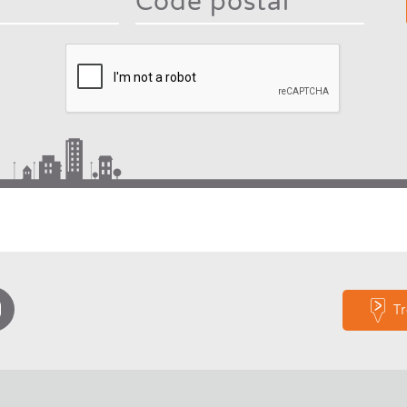
mor
charac
Type 2 or more
for
characters for
result
results.
T