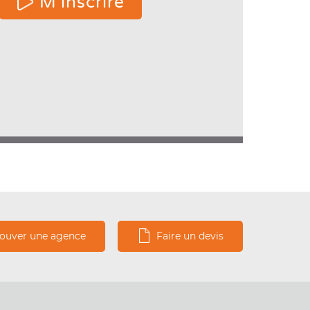
M'inscrire
e
ters
s.
rouver une agence
Faire un devis