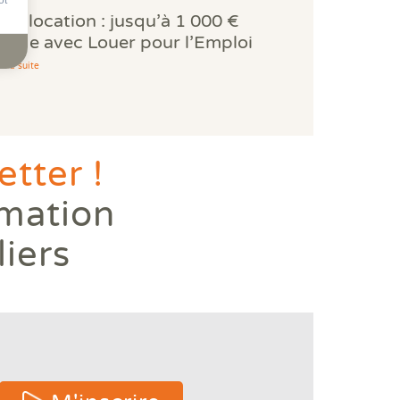
PE location : jusqu’à 1 000 €
’aide avec Louer pour l’Emploi
e la suite
tter !
rmation
liers
 or