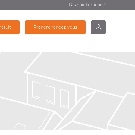
Devenir franchisé
ratuit
Prendre rendez-vous
monDiagamter
Partage
Recherche