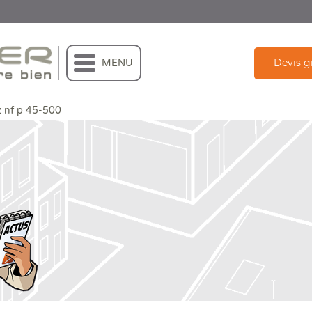
Devis g
MENU
 nf p 45-500
gaz nf p 45-500