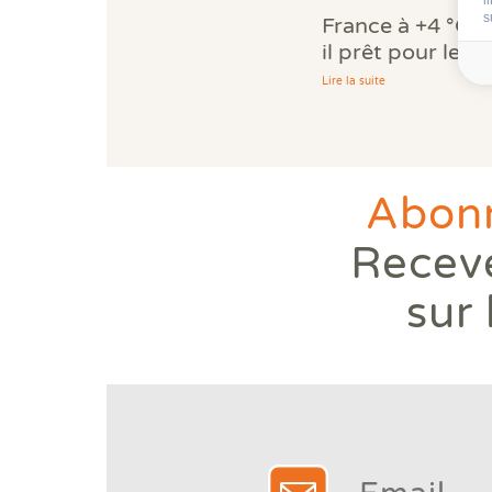
s
France à +4 °C :
il prêt pour le c
Lire la suite
Abonn
Receve
sur 