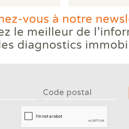
ez-vous à notre newsle
z le meilleur de l’info
les diagnostics immobi
Type 2
mor
charac
Type 2 or more
for
characters for
result
results.