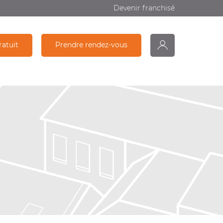
Devenir franchisé
ratuit
Prendre rendez-vous
monDiagamter
Partage
Recherche