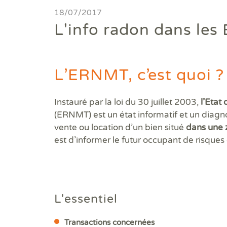
Diagnostics avant travaux
18/07/2017
L'info radon dans le
Mieux nous connaitre
Actualités
L’ERNMT, c’est quoi ?
Faire un devis
Instauré par la loi du 30 juillet 2003,
l’Etat
Trouver une agence
(ERNMT) est un état informatif et un diagnos
vente ou location d’un bien situé
dans une 
Devenir franchisé
est d’informer le futur occupant de risques
Offres d'emploi
Contact
L'essentiel
Transactions concernées