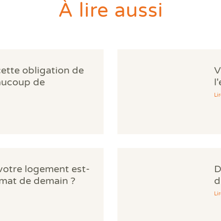
À lire aussi
cette obligation de
V
aucoup de
l
norent
d
Lir
 votre logement est-
D
limat de demain ?
d
Lir