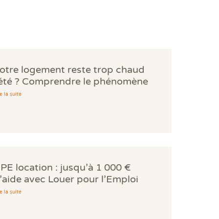
otre logement reste trop chaud
'été ? Comprendre le phénomène
es bouilloires thermiques.
e la suite
PE location : jusqu’à 1 000 €
’aide avec Louer pour l’Emploi
e la suite