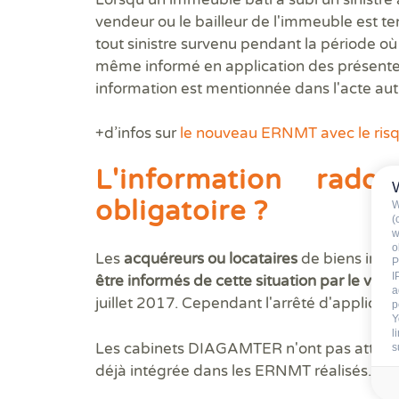
vendeur ou le bailleur de l'immeuble est ten
tout sinistre survenu pendant la période où i
même informé en application des présentes
information est mentionnée dans l'acte auth
+d’infos sur
le nouveau ERNMT avec le ris
L'information rad
obligatoire ?
W
(
w
o
Les
acquéreurs ou locataires
de biens immo
P
I
être informés de cette situation par le vend
a
juillet 2017. Cependant l'arrêté d'applicati
p
Y
l
Les cabinets DIAGAMTER n'ont pas attendu 
s
déjà intégrée dans les ERNMT réalisés.