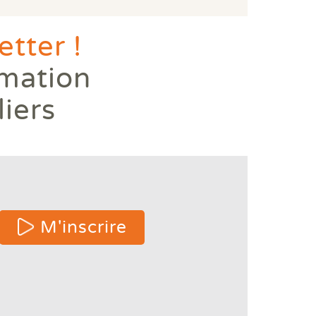
tter !
rmation
liers
 or
M'inscrire
e
ters
s.