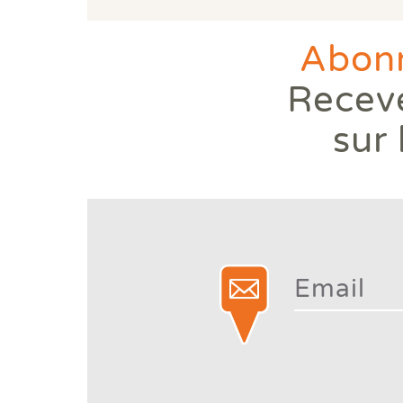
Abonn
Receve
sur 