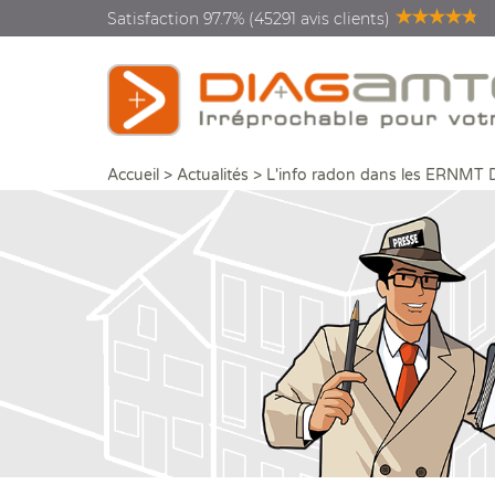
Satisfaction 97.7% (45291 avis clients)
Accueil
>
Actualités
>
L'info radon dans les ERNMT 
L'info radon dans les ERN
Diagnostics vente location
Diagnostics rénovation
énergétique
Diagnostics copropriété