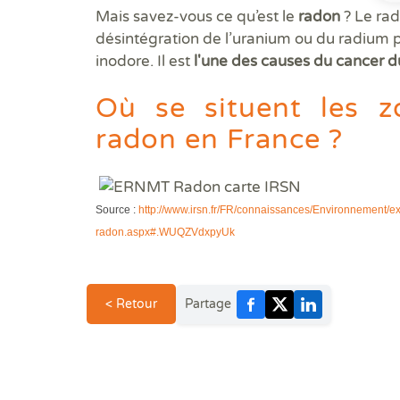
Mais savez-vous ce qu’est le
radon
? Le ra
désintégration de l’uranium ou du radium pré
inodore. Il est
l'une des causes du cancer
Où se situent les z
radon en France ?
Source :
http://www.irsn.fr/FR/connaissances/Environnement/exp
radon.aspx#.WUQZVdxpyUk
< Retour
Partage