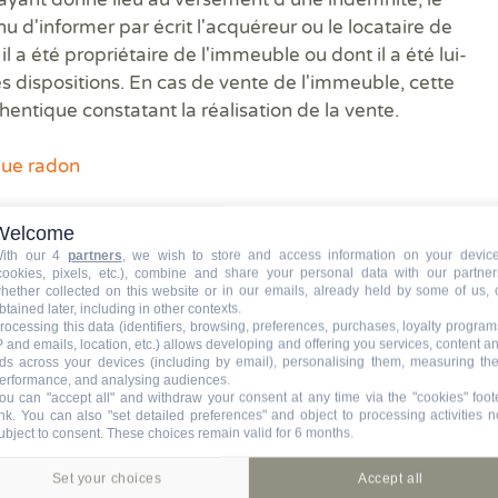
u d'informer par écrit l'acquéreur ou le locataire de
l a été propriétaire de l'immeuble ou dont il a été lui-
 dispositions. En cas de vente de l'immeuble, cette
entique constatant la réalisation de la vente.
que radon
on dans l'ERNMT est-elle
Welcome
ith our 4
partners
, we wish to store and access information on your devic
cookies, pixels, etc.), combine and share your personal data with our partner
hether collected on this website or in our emails, already held by some of us, 
btained later, including in other contexts.
biliers situés dans des zones à potentiel radon
doivent
rocessing this data (identifiers, browsing, preferences, purchases, loyalty program
P and emails, location, etc.) allows developing and offering you services, content a
eur ou le bailleur
et ce théoriquement depuis le 1er
ds across your devices (including by email), personalising them, measuring the
on est en attente de publication.
erformance, and analysing audiences.
ou can "accept all" and withdraw your consent at any time via the "cookies" foot
ink
. You can also "set detailed preferences" and object to processing activities n
que l'information radon devienne obligatoire. Elle est
ubject to consent. These choices remain valid for 6 months.
Set your choices
Accept all