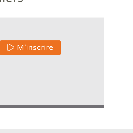
 or
M'inscrire
e
ters
s.