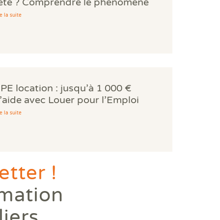
'été ? Comprendre le phénomène
es bouilloires thermiques.
e la suite
PE location : jusqu’à 1 000 €
’aide avec Louer pour l’Emploi
e la suite
tter !
rmation
liers