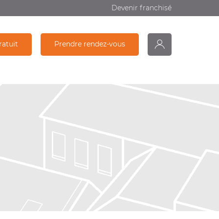
Devenir franchisé
ratuit
Prendre rendez-vous
monDiagamter
Partage
Recherche