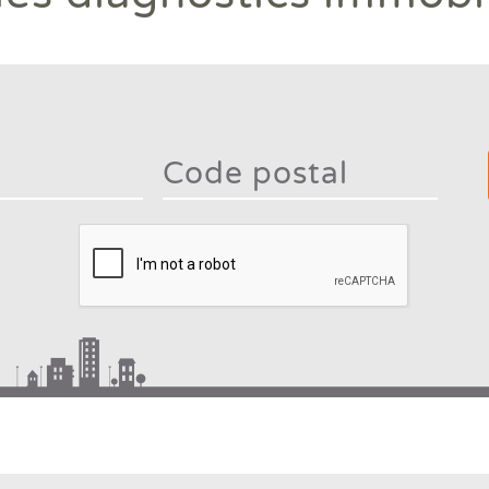
Type 2
mor
charac
Type 2 or more
for
characters for
result
results.