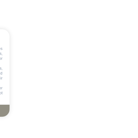
es
s,
or
s,
nd
ir
er
ot