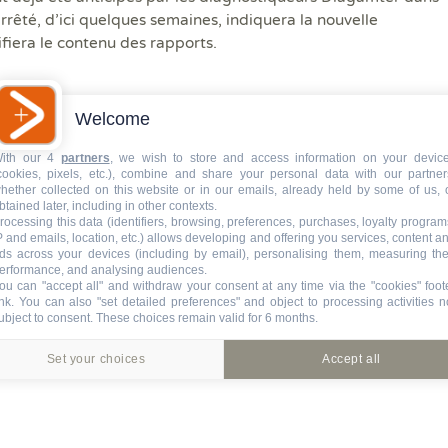
arrêté, d’ici quelques semaines, indiquera la nouvelle
iera le contenu des rapports.
ante ne s’appliquent qu’aux immeubles construits
Welcome
ermis de construire. Ils ne sont pas substituables les
ith our 4
partners
, we wish to store and access information on your devic
12, tous les diagnostics amiante, mis à part les
cookies, pixels, etc.), combine and share your personal data with our partner
 être remis au propriétaire
hether collected on this website or in our emails, already held by some of us, 
contre accusé de réception.
btained later, including in other contexts.
rocessing this data (identifiers, browsing, preferences, purchases, loyalty program
P and emails, location, etc.) allows developing and offering you services, content a
ès que des précisions seront apportées sur l’étendue
ds across your devices (including by email), personalising them, measuring the
 positions du CSN et de la FIDI.
erformance, and analysing audiences.
ou can "accept all" and withdraw your consent at any time via the "cookies" foot
ink
. You can also "set detailed preferences" and object to processing activities n
ubject to consent. These choices remain valid for 6 months.
Set your choices
Accept all