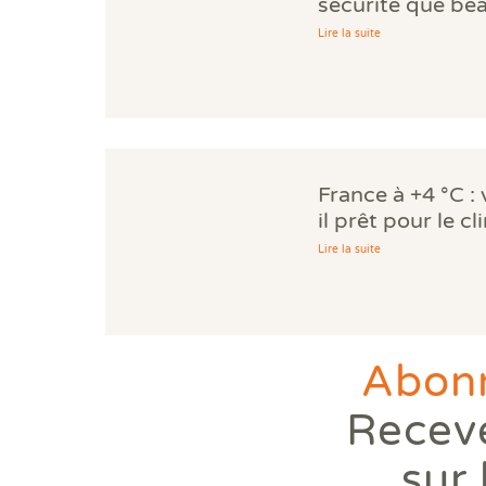
sécurité que be
propriétaires ig
Lire la suite
France à +4 °C :
il prêt pour le c
Lire la suite
Abonn
Receve
sur 