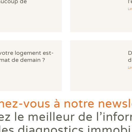
aucoup de
l
norent
d
Lir
 votre logement est-
D
limat de demain ?
d
Lir
ez-vous à notre newsle
z le meilleur de l’info
les diagnostics immobi