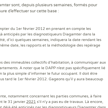
gamter sont, depuis plusieurs semaines, formés pour
re d’effectuer sur cette base :
ompter du 1er février 2012 en prenant en compte les
jà anticipés par les diagnostiqueurs Diagamter dans la
êté, d’ici quelques semaines, indiquera la date rendant les
même date, les rapports et la méthodologie des repérage
es des immeubles collectifs d’habitation, à communiquer aux
artements. A noter que le DAPP n’est pas spécifiquement lié
n la plus simple d’informer le futur occupant. Il doit être
us tard le 1
er
février 2012. Gageons qu’il y aura beaucoup
ante, notamment concernant les parties communes, à faire
nt le 31 janvier
2021
s’il n’y a pas eu de travaux. Là encore,
nt déjà été anticipés par les diagnostiqueurs Diagamter dans