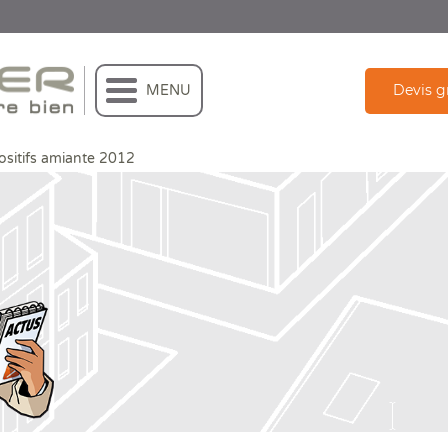
Devis g
MENU
ositifs amiante 2012
ispositifs amiante 2012