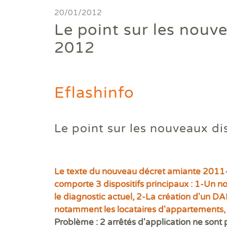
Diagnostics avant travaux
20/01/2012
Le point sur les nouv
Mieux nous connaitre
2012
Actualités
Faire un devis
Eflashinfo
Trouver une agence
Le point sur les nouveaux d
Devenir franchisé
Offres d'emploi
Le texte du nouveau décret amiante 2011-6
Contact
comporte 3 dispositifs principaux : 1-Un n
le diagnostic actuel, 2-La création d'un 
notamment les locataires d'appartements,
Problème : 2 arrêtés d'application ne sont 