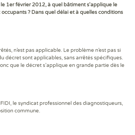
DPE
Règ
s le 1er février 2012, à quel bâtiment s'applique le
Attestations RT 2012
DPE projeté
DTG - Diagnostic Technique Global
DPE avant et après travaux
Dia
Dia
Règ
occupants ? Dans quel délai et à quelles conditions
Audit énergétique réglementaire
Etat descriptif de division
Diagnostic termites avant démolition
Diag
Dia
Rép
DPE - Diagnostic de performance énergétique
PPPT Projet de Plan Pluriannuel de Travaux
Diagnostic/Contrôle amiante avant démolition
Dos
Exa
Diagnostic Etat Parasitaire
Diagnostic/Contrôle amiante avant travaux
Déf
Exa
Diagnostic Mérules
ERP
Diagnostic Plomb dans l'Eau
Eta
êtés, n’est pas applicable. Le problème n’est pas si
Diagnostic Sécurité Piscine
Pla
Diagnostic amiante
Prê
u décret sont applicables, sans arrêtés spécifiques.
Diagnostic amiante avant démolition ou travaux
Ris
donc que le décret s’applique en grande partie dès le
Diagnostic gaz
Sup
Diagnostic logement décent
Sur
 FIDI, le syndicat professionnel des diagnostiqueurs,
position commune.