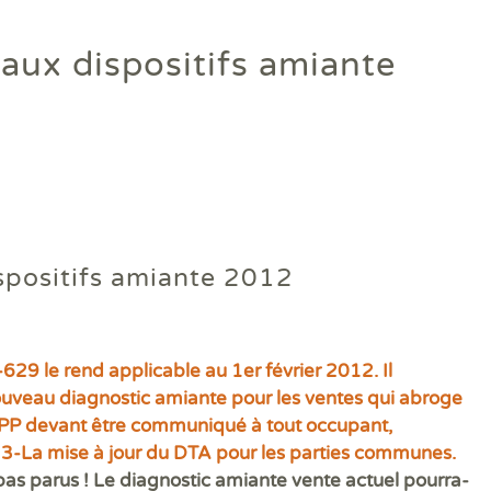
Diagamter réalise vos dia
eaux dispositifs amiante
et s'engage à être irréproc
Trouver une agence
ispositifs amiante 2012
29 le rend applicable au 1er février 2012. Il
ouveau diagnostic amiante pour les ventes qui abroge
DAPP devant être communiqué à tout occupant,
 3-La mise à jour du DTA pour les parties communes.
Quels sont les diagnostics immobiliers obligatoires lors d'une 
Quels diagnostics pour bénéficier des aides à la rénovation ?
Vos diagnostics immobiliers en copropriété
Diagnostics avant et après travaux ou démolition
Qui sommes-nous ?
pas parus ! Le diagnostic amiante vente actuel pourra-
Assainissement Collectif et Non collectif
Audit énergétique rénovation MonAuditRénov'
DPE collectif
Contrôle périodique amiante
DIAG TV
Dia
Dia
Les