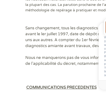
la plupart des cas. La parution prochaine de l’
méthodologie de repérage à pratiquer et modif
Sans changement, tous les diagnostics ami
avant le ler juillet 1997, date de dépôt du p
W
uns aux autres. A compter du 1er février 20
(
diagnostics amiante avant travaux, devront
w
o
P
I
Nous ne manquerons pas de vous informer d
a
de l’applicabilité du décret, notamment les
p
Y
l
s
COMMUNICATIONS PRECEDENTES