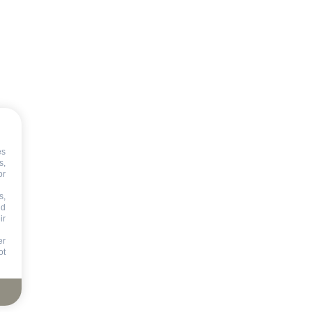
es
s,
or
s,
nd
ir
er
ot