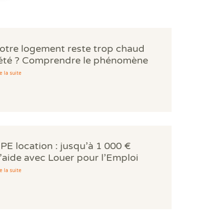
otre logement reste trop chaud
'été ? Comprendre le phénomène
es bouilloires thermiques.
e la suite
PE location : jusqu’à 1 000 €
’aide avec Louer pour l’Emploi
e la suite