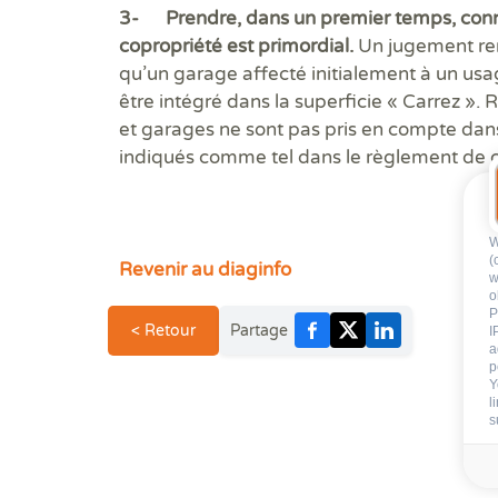
3- Prendre, dans un premier temps, con
copropriété est primordial.
Un jugement ren
qu’un garage affecté initialement à un usa
être intégré dans la superficie « Carrez »
et garages ne sont pas pris en compte dans 
indiqués comme tel dans le règlement de 
W
(
Revenir au diaginfo
w
o
P
< Retour
Partage
I
a
p
Y
l
s