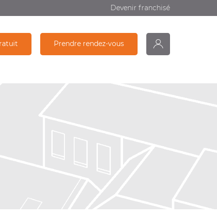
Devenir franchisé
ratuit
Prendre rendez-vous
monDiagamter
Partage
Recherche