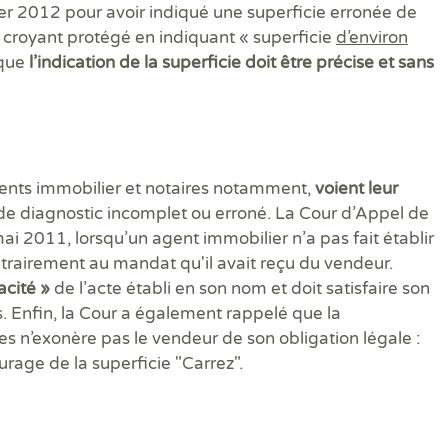
DPE
Règ
2012 pour avoir indiqué une superficie erronée de
Attestations RT 2012
DPE projeté
DTG - Diagnostic Technique Global
DPE avant et après travaux
Dia
Dia
Règ
e croyant protégé en indiquant « superficie
d’environ
Audit énergétique réglementaire
Etat descriptif de division
Diagnostic termites avant démolition
Diag
Dia
Rép
 que
l’indication de la superficie doit être précise et sans
DPE - Diagnostic de performance énergétique
PPPT Projet de Plan Pluriannuel de Travaux
Diagnostic/Contrôle amiante avant démolition
Dos
Exa
Diagnostic Etat Parasitaire
Diagnostic/Contrôle amiante avant travaux
Déf
Exa
Diagnostic Mérules
ERP
Diagnostic Plomb dans l'Eau
Eta
Diagnostic Sécurité Piscine
Pla
ents immobilier et notaires notamment,
voient leur
Diagnostic amiante
Prê
de diagnostic incomplet ou erroné. La Cour d’Appel de
Diagnostic amiante avant démolition ou travaux
Ris
i 2011, lorsqu’un agent immobilier n’a pas fait établir
Diagnostic gaz
Sup
Diagnostic logement décent
Sur
ntrairement au mandat qu'il avait reçu du vendeur.
cacité »
de l’acte établi en son nom et doit satisfaire son
ts. Enfin, la Cour a également rappelé que la
s n’exonère pas le vendeur de son obligation légale :
rage de la superficie "Carrez".