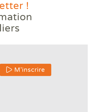
tter !
rmation
liers
 or
M'inscrire
e
ters
s.