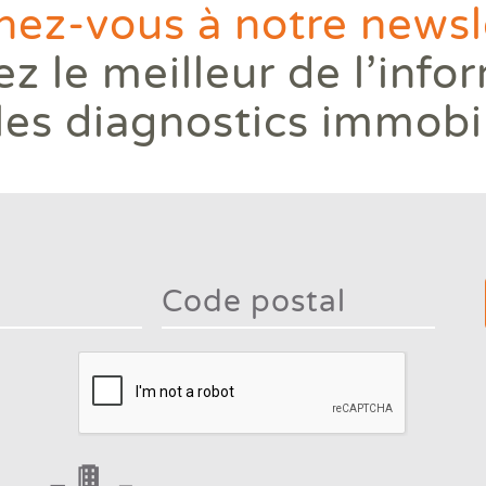
ez-vous à notre newsle
z le meilleur de l’info
les diagnostics immobi
Type 2
mor
charac
Type 2 or more
for
characters for
result
results.