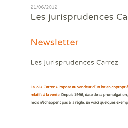
Diagnostics avant travaux
21/06/2012
Les jurisprudences Ca
Mieux nous connaitre
Actualités
Newsletter
Faire un devis
Les jurisprudences Carrez
Trouver une agence
Devenir franchisé
La loi « Carrez » impose au vendeur d’un lot en copropri
Offres d'emploi
relatifs à la vente.
Depuis 1996, date de sa promulgation, 
mois n’échappent pas à la règle. En voici quelques exemp
Contact