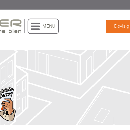
Devis g
MENU