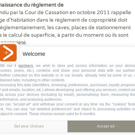
naissance du règlement de
du par la Cour de Cassation en octobre 2011 rappelle
ge d’habitation dans le règlement de copropriété doit
. Règlementairement, les caves, places de stationnement
le calcul de superficie, à partir du moment où ils sont
copropriété
.
Welcome
ith our 4
partners
, we wish to store and access information on your devic
cookies, pixels, etc.), combine and share your personal data with our partner
hether collected on this website or in our emails, already held by some of us, 
btained later, including in other contexts.
rocessing this data (identifiers, browsing, preferences, purchases, loyalty program
P and emails, location, etc.) allows developing and offering you services, content a
ds across your devices (including by email), personalising them, measuring the
erformance, and analysing audiences.
ou can "accept all" and withdraw your consent at any time via the "cookies" foot
ink
. You can also "set detailed preferences" and object to processing activities n
ubject to consent. These choices remain valid for 6 months.
À lire aussi
Set your choices
Accept all