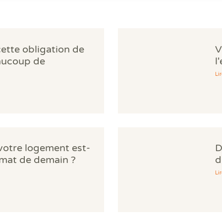
cette obligation de
V
aucoup de
l
norent
d
Lir
 votre logement est-
D
limat de demain ?
d
Lir