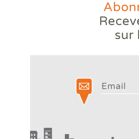
Abonn
Receve
sur 