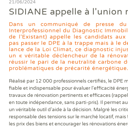
Ass
21/06/2024
DPE
DTG
DPE
Les
Actualités
Att
SIDIANE appelle à l'union 
DP
Eta
Dia
Aud
PPP
Dia
Faire un devis
DPE
Règ
Dia
Dans un communiqué de presse du 
Dia
Règ
Dia
Interprofessionnel du Diagnostic Immobili
Trouver une agence
Dia
Rép
Dia
de l'Existant) appelle les candidats aux 
Dia
Dia
pas passer le DPE à la trappe mais à le d
Devenir franchisé
Dia
Exa
lance de la Loi Climat, ce diagnostic inju
Dia
Exa
un « véritable déclencheur de la rénov
Offres d'emploi
Dia
réussir le pari de la neutralité carbone
Dia
problématiques de précarité énergétique
Contact
Dia
Dia
Réalisé par 12 000 professionnels certifiés, le DPE 
Dia
fiable et indispensable pour évaluer l'efficacité én
Dia
travaux de rénovation pertinents et efficaces (rappe
Dos
en toute indépendance, sans parti-pris). Il permet aux 
Déf
un véritable outil d’aide à la décision. Malgré les cri
ERP
Eta
responsable des tensions sur le marché locatif, mais 
Pla
les prix des biens et encourager les rénovations éner