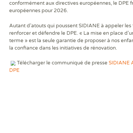
Prê
conformément aux directives européennes, le DPE fr
Ris
européennes pour 2026.
Sup
Sur
Autant d’atouts qui poussent SIDIANE à appeler les f
renforcer et défendre le DPE. «
La mise en place d’un
terme
» est la seule garantie de proposer à nos enfa
la confiance dans les initiatives de rénovation.
Télécharger le communiqué de presse
SIDIANE 
DPE