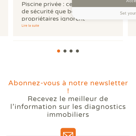
Accep
Piscine privée : cette obligation
de sécurité que beaucoup de
Set your
propriétaires ignorent
Lire la suite
Abonnez-vous à notre newsletter
!
Recevez le meilleur de
Votre logement reste trop
l’information
sur les diagnostics
chaud l'été ? Comprendre le
immobiliers
phénomène des bouilloires
thermiques.
Lire la suite