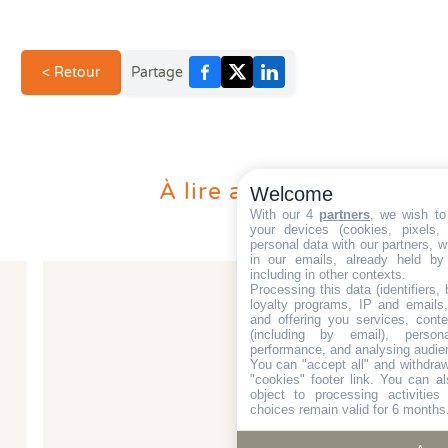
< Retour
Partage
À lire aussi
Welcome
With our 4
partners
, we wish to
your devices (cookies, pixels,
personal data with our partners, w
in our emails, already held by
including in other contexts.
Processing this data (identifiers,
loyalty programs, IP and emails, 
and offering you services, cont
(including by email), person
performance, and analysing audie
You can "accept all" and withdraw
"cookies" footer link
. You can al
object to processing activitie
choices remain valid for 6 months