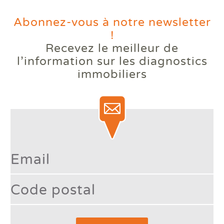
Abonnez-vous à notre newsletter
!
Recevez le meilleur de
Votre logement reste trop
l’information
sur les diagnostics
chaud l'été ? Comprendre le
immobiliers
phénomène des bouilloires
thermiques.
Lire la suite
Type 2 or more character
France à +4 °C : votre logement