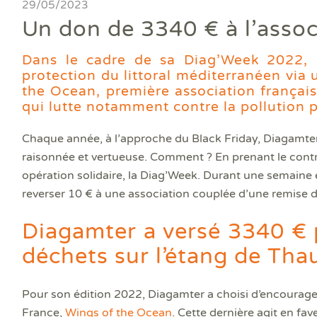
Ass
29/05/2023
DPE
DTG
DPE
Les
Actualités
Att
Un don de 3340 € à l’asso
DP
Eta
Dia
Aud
PPP
Dia
Faire un devis
DPE
Règ
Dia
Dans le cadre de sa Diag’Week 2022, 
Dia
Règ
Dia
protection du littoral méditerranéen via
Trouver une agence
Dia
Rép
Dia
the Ocean, première association françai
Dia
Dia
qui lutte notamment contre la pollution
Devenir franchisé
Dia
Exa
Dia
Exa
Chaque année, à l’approche du Black Friday, Diagamte
Offres d'emploi
Dia
raisonnée et vertueuse. Comment ? En prenant le cont
Dia
Contact
opération solidaire, la Diag’Week. Durant une semaine
Dia
Dia
reverser 10 € à une association couplée d’une remise d
Dia
Dia
Diagamter a versé 3340 € 
Dos
déchets sur l’étang de Tha
Déf
ERP
Eta
Pour son édition 2022, Diagamter a choisi d’encourag
Pla
France,
Wings of the Ocean
. Cette dernière agit en f