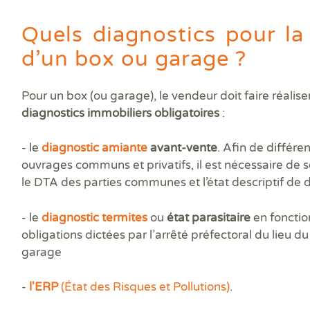
Prê
Ris
Quels diagnostics pour la
Sup
Sur
d’un box ou garage ?
Pour un box (ou garage), le vendeur doit faire réalise
diagnostics immobiliers obligatoires
:
- le
diagnostic amiante
avant-vente
. Afin de différen
ouvrages communs et privatifs, il est nécessaire de 
le DTA des parties communes et l’état descriptif de d
- le
diagnostic termites
ou
état parasitaire
en fonctio
obligations dictées par l’arrêté préfectoral du lieu d
garage
-
l'ERP
(État des Risques et Pollutions)
.