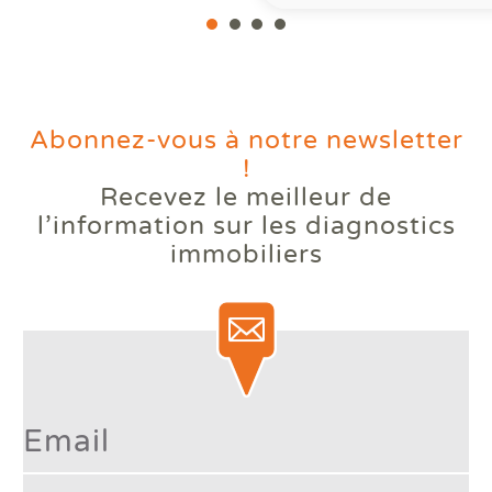
Abonnez-vous à notre newsletter
!
Recevez le meilleur de
Votre logement reste trop
l’information
sur les diagnostics
chaud l'été ? Comprendre le
immobiliers
phénomène des bouilloires
thermiques.
Lire la suite