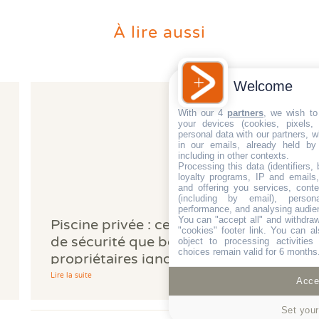
À lire aussi
Welcome
With our 4
partners
, we wish to
your devices (cookies, pixels,
personal data with our partners, w
in our emails, already held by
including in other contexts.
Processing this data (identifiers,
loyalty programs, IP and emails, 
and offering you services, cont
(including by email), person
performance, and analysing audie
You can "accept all" and withdraw
Piscine privée : cette obligation
"cookies" footer link
. You can al
de sécurité que beaucoup de
object to processing activitie
choices remain valid for 6 months
propriétaires ignorent
Lire la suite
Accep
Set your