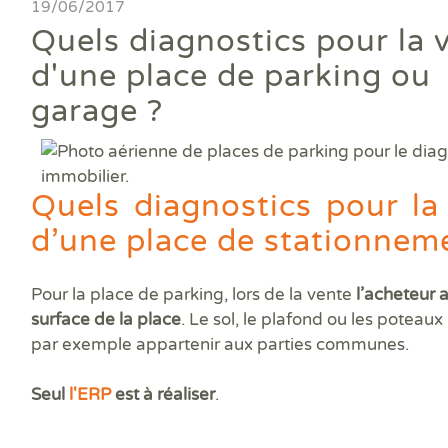
Ass
19/06/2017
DPE
DTG
DPE
Les
Actualités
Att
Quels diagnostics pour la 
DP
Eta
Dia
Aud
PPP
Dia
Faire un devis
d'une place de parking ou
DPE
Règ
Dia
Dia
Règ
Dia
garage ?
Trouver une agence
Dia
Rép
Dia
Dia
Dia
Devenir franchisé
Dia
Exa
Dia
Exa
Offres d'emploi
Quels diagnostics pour la
Dia
Dia
d’une place de stationnem
Contact
Dia
Dia
Pour la place de parking, lors de la vente
l’acheteur a
Dia
Dia
surface de la place
. Le sol, le plafond ou les poteau
Dos
par exemple appartenir aux parties communes.
Déf
ERP
Seul
l'ERP
est à réaliser
.
Eta
Pla