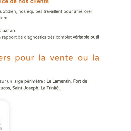
ice de nos clients
otidien, nos équipes travaillent pour améliorer
oient
s par an.
n rapport de diagnostics très complet
véritable outil
ers pour la vente ou la
r un large périmètre :
Le Lamentin
,
Fort de
Ducos, Saint-Joseph,
La Trinité,
ion
:
es
)
s,
or