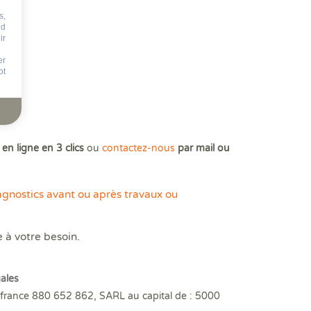
s,
nd
ir
er
ot
e
en ligne en 3 clics
ou
contactez-nous
par mail ou
agnostics avant ou après travaux ou
e à votre besoin.
ales
rance 880 652 862, SARL au capital de : 5000