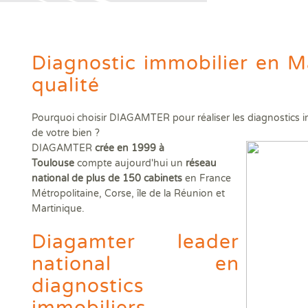
Diagamter réalise vos dia
et s'engage à être irréproc
Diagnostic immobilier en Ma
qualité
Trouver une agence
Pourquoi choisir DIAGAMTER pour réaliser les diagnostics im
de votre bien ?
DIAGAMTER
crée en 1999 à
Toulouse
compte aujourd'hui un
réseau
national de plus de 150 cabinets
en France
Métropolitaine, Corse, île de la Réunion et
Martinique.
Diagamter leader
national en
diagnostics
Quels sont les diagnostics immobiliers obligatoires lors d'une 
Quels diagnostics pour bénéficier des aides à la rénovation ?
Vos diagnostics immobiliers en copropriété
Diagnostics avant et après travaux ou démolition
Qui sommes-nous ?
immobiliers
Assainissement Collectif et Non collectif
Audit énergétique rénovation MonAuditRénov'
DPE collectif
Contrôle périodique amiante
DIAG TV
Dia
Dia
Les