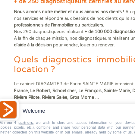
+ de 250 diagnostiqueurs
certifiés au serv
Nous aimons notre métier et nous aimons nos clients !
Au qu
nos services et répondre aux besoins de nos clients qu'ils s
professionnels de l'immobilier
ou particuliers.
Nos 250 diagnostiqueurs réalisent +
de 100 000 diagnostic
Á la fin de chaque mission, nos diagnostiqueurs réalisent u
d'aide à la décision
pour vendre, louer ou rénover.
Quels diagnostics immobili
location ?
Le cabinet DIAGAMTER de Karim SAINTE MARIE intervient su
France, Le Robert, Schoel cher, Le François, Sainte-Marie, 
Rivière Pilote, Rivière Salée, Gros Morne ...
Welcome
Il réalise tous les
diagnostics immobiliers vente ou locat
Diagnostic Amiante
ith our 4
partners
, we wish to store and access information on your devic
DPE M (Diagnostic Performance Energétique Martinique
cookies, pixels, etc.), combine and share your personal data with our partner
hether collected on this website or in our emails, already held by some of us, 