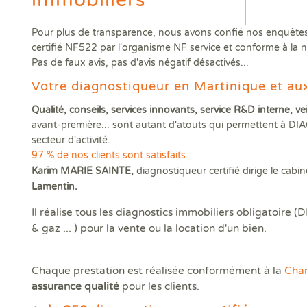
DPE
Règ
Attestations RT 2012
DPE projeté
DTG - Diagnostic Technique Global
DPE avant et après travaux
Dia
Dia
Règ
Audit énergétique réglementaire
Etat descriptif de division
Diagnostic termites avant démolition
Diag
Dia
Pour plus de transparence, nous avons confié nos enquêtes s
Rép
DPE - Diagnostic de performance énergétique
PPPT Projet de Plan Pluriannuel de Travaux
Diagnostic/Contrôle amiante avant démolition
Dos
Exa
certifié NF522 par l'organisme NF service et conforme à 
Pas de faux avis, pas d'avis négatif désactivés...
Diagnostic Etat Parasitaire
Diagnostic/Contrôle amiante avant travaux
Déf
Exa
Diagnostic Mérules
ERP
Votre diagnostiqueur en Martinique et au
Diagnostic Plomb dans l'Eau
Eta
Qualité, conseils, services innovants, service R&D interne, ve
Diagnostic Sécurité Piscine
Pla
avant-première... sont autant d'atouts qui permettent à DIA
Diagnostic amiante
Prê
secteur d'activité.
Diagnostic amiante avant démolition ou travaux
Ris
97 % de nos clients sont satisfaits.
Diagnostic gaz
Sup
Karim
MARIE SAINTE,
diagnostiqueur certifié dirige le c
Diagnostic logement décent
Sur
Lamentin.
Il réalise tous les diagnostics immobiliers obligatoire (
& gaz ... ) pour la vente o
Chaque prestation est réalisée conformément à la
Cha
assurance qualité
pour les clients.