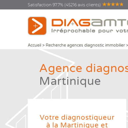
Satisfaction 97.7% (45216 avis clients)
Accueil
>
Recherche agences diagnostic immobilier
Agence diagnos
Martinique
Diagnostics vente location
Diagnostics rénovation
énergétique
Votre diagnostiqueur
Diagnostics copropriété
à la Martinique et