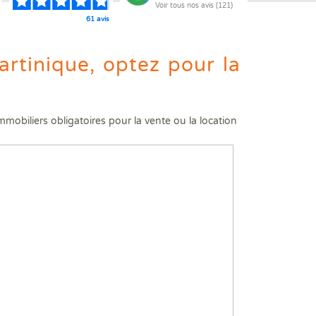
Voir tous nos avis (121)
61 avis
gnostics immobiliers
hable pour votre bien !
rtinique, optez pour la
Faire un devis
mobiliers obligatoires pour la vente ou la location
vente ou une location ?
gnostic plomb
gnostic/Contrôle plomb avant démolition
 + Diagamter