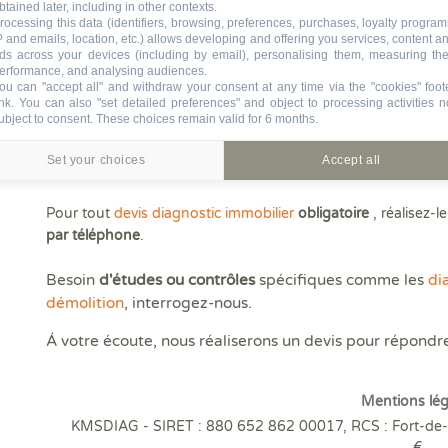
Superficie Carrez
btained later, including in other contexts.
rocessing this data (identifiers, browsing, preferences, purchases, loyalty program
Surface habitable
P and emails, location, etc.) allows developing and offering you services, content a
Diagnostic Electricité
ds across your devices (including by email), personalising them, measuring the
erformance, and analysing audiences.
Diagnostic Plomb
ou can "accept all" and withdraw your consent at any time via the "cookies" foot
ink
. You can also "set detailed preferences" and object to processing activities n
ERP (Etat des Risques et Pollutions)
ubject to consent. These choices remain valid for 6 months.
Assainissement collectif
Set your choices
Accept all
Diagnostic gaz
Pour tout
devis diagnostic immobilier
obligatoire
, réalisez-l
par téléphone
.
Besoin
d'études ou contrôles
spécifiques comme les
di
démolition
, interrogez-nous.
Á votre écoute, nous réaliserons un devis pour répondr
Mentions lég
KMSDIAG - SIRET : 880 652 862 00017, RCS : Fort-de-f
€