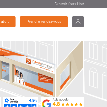
Devenir franchisé
ratuit
Prendre rendez-vous
monDiagamter
Recherche
Avis google
4.9
/5
4.8