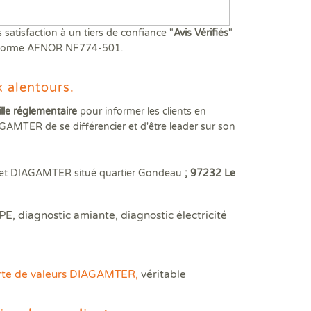
 rénovation MonDpeRénov'
lement de copropriété
gnostic termites
gnostic/Contrôle plomb avant travaux
lement de copropriété (modification)
nostic électricité
gnostics amiante et HAP sur enrobés
atisfaction à un tiers de confiance "
Avis Vérifiés
"
artitions de charges et tantièmes
sier Amiante Parties Privatives (DAPP)
men visuel amiante après travaux de désamiantage
la norme AFNOR NF774-501.
iscalisation logement "Ancien"
men visuel plomb après travaux
 Etat des Risques et Pollutions
x alentours.
t des lieux
ille réglementaire
pour informer les clients en
n 3D Diagplan
GAMTER de se différencier et d'être leader sur son
t conventionné (PC)
ques de pollution des sols ERPS
erficie Carrez
abinet DIAGAMTER situé quartier Gondeau
; 97232 Le
face habitable
DPE, diagnostic amiante, diagnostic électricité
u la location d'un bien.
rte de valeurs DIAGAMTER,
véritable