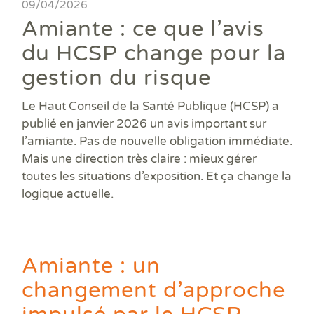
Ass
09/04/2026
DPE
DTG
DPE
Les
Actualités
Att
Amiante : ce que l’avis
DP
Eta
Dia
Aud
PPP
Dia
Faire un devis
du HCSP change pour la
DPE
Règ
Dia
Dia
Règ
Dia
gestion du risque
Trouver une agence
Dia
Rép
Dia
Dia
Dia
Le Haut Conseil de la Santé Publique (HCSP) a
Devenir franchisé
Dia
Exa
publié en janvier 2026 un avis important sur
Dia
Exa
Offres d'emploi
l’amiante. Pas de nouvelle obligation immédiate.
Dia
Mais une direction très claire : mieux gérer
Dia
Contact
toutes les situations d’exposition. Et ça change la
Dia
Dia
logique actuelle.
Dia
Dia
Dos
Déf
Amiante : un
ERP
changement d’approche
Eta
Pla