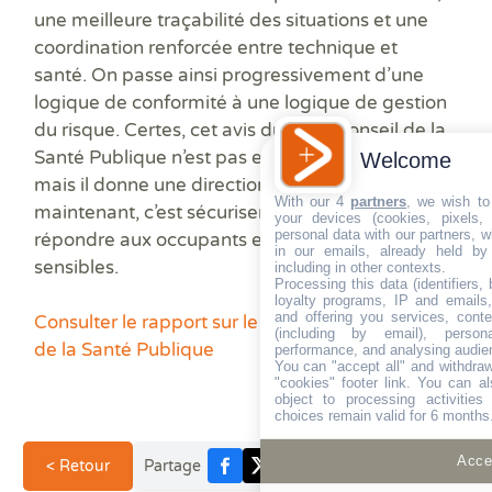
une meilleure traçabilité des situations et une
coordination renforcée entre technique et
santé. On passe ainsi progressivement d’une
logique de conformité à une logique de gestion
du risque. Certes, cet avis du Haut Conseil de la
Santé Publique n’est pas encore obligatoire,
Welcome
mais il donne une direction claire. Anticiper dès
With our 4
partners
, we wish to
maintenant, c’est sécuriser vos pratiques, mieux
your devices (cookies, pixels,
personal data with our partners, w
répondre aux occupants et éviter les situations
in our emails, already held by
sensibles.
including in other contexts.
Processing this data (identifiers,
loyalty programs, IP and emails, 
and offering you services, cont
Consulter le rapport sur le site du Haut Conseil
(including by email), person
de la Santé Publique
performance, and analysing audie
You can "accept all" and withdraw
"cookies" footer link
. You can al
object to processing activitie
choices remain valid for 6 months
Accep
< Retour
Partage