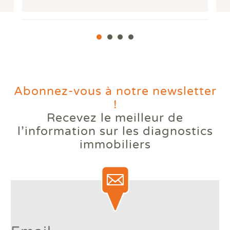
Abonnez-vous à notre newsletter
!
Recevez le meilleur de
Votre logement reste trop
l’information
sur les diagnostics
chaud l'été ? Comprendre le
immobiliers
phénomène des bouilloires
thermiques.
Lire la suite