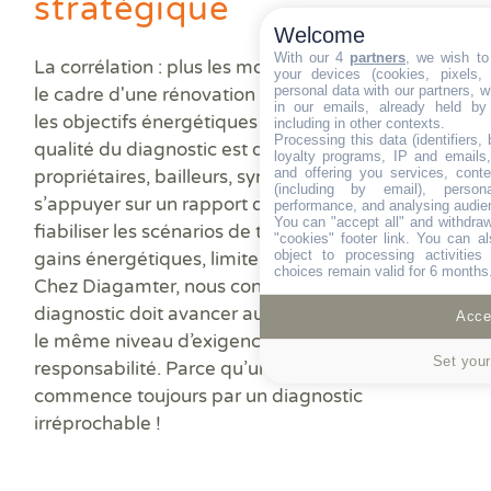
stratégique
Welcome
With our 4
partners
, we wish to
La corrélation : plus les montants engagés dans
your devices (cookies, pixels,
personal data with our partners, w
le cadre d'une rénovation sont importants, plus
in our emails, already held by
les objectifs énergétiques sont ambitieux, plus la
including in other contexts.
Processing this data (identifiers,
qualité du diagnostic est déterminante. Pour les
loyalty programs, IP and emails, 
and offering you services, cont
propriétaires, bailleurs, syndics et collectivités,
(including by email), person
s’appuyer sur un rapport de qualité permet de
performance, and analysing audie
You can "accept all" and withdraw
fiabiliser les scénarios de travaux, optimiser les
"cookies" footer link
. You can al
object to processing activitie
gains énergétiques, limiter les risques juridiques.
choices remain valid for 6 months
Chez Diagamter, nous considérons que le
diagnostic doit avancer au même rythme : avec
Accep
le même niveau d’exigence, de précision et de
Set your
responsabilité. Parce qu’un projet solide
commence toujours par un diagnostic
irréprochable !