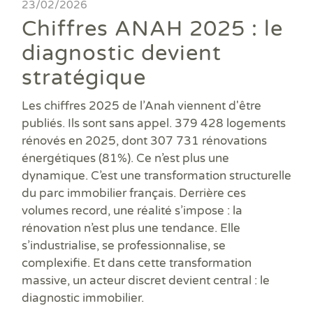
Ass
23/02/2026
DPE
DTG
DPE
Les
Actualités
Att
Chiffres ANAH 2025 : le
DP
Eta
Dia
Aud
PPP
Dia
Faire un devis
diagnostic devient
DPE
Règ
Dia
Dia
Règ
Dia
stratégique
Trouver une agence
Dia
Rép
Dia
Dia
Dia
Les chiffres 2025 de l’Anah viennent d'être
Devenir franchisé
Dia
Exa
publiés. Ils sont sans appel. 379 428 logements
Dia
Exa
Offres d'emploi
rénovés en 2025, dont 307 731 rénovations
Dia
énergétiques (81%). Ce n’est plus une
Dia
Contact
dynamique. C’est une transformation structurelle
Dia
Dia
du parc immobilier français. Derrière ces
Dia
volumes record, une réalité s’impose : la
Dia
rénovation n’est plus une tendance. Elle
Dos
s’industrialise, se professionnalise, se
Déf
complexifie. Et dans cette transformation
ERP
massive, un acteur discret devient central : le
Eta
diagnostic immobilier.
Pla