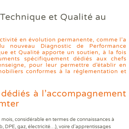
Diagamter réalise vos dia
 Technique et Qualité au
et s'engage à être irréproc
ctivité en évolution permanente,
comme l’a
 du nouveau Diagnostic de Performance
Trouver une agence
ue et Qualité apporte un soutien, à la fois
ments spécifiquement dédiés aux chefs
’enseigne, pour leur permettre d’établir en
biliers conformes à la réglementation et
 dédiés à l’accompagnement
amter
 mois, considérable en termes de connaissances à
Quels sont les diagnostics immobiliers obligatoires lors d'une 
Quels diagnostics pour bénéficier des aides à la rénovation ?
Vos diagnostics immobiliers en copropriété
Diagnostics avant et après travaux ou démolition
Qui sommes-nous ?
b, DPE, gaz, électricité…), voire d’apprentissages
Assainissement Collectif et Non collectif
Audit énergétique rénovation MonAuditRénov'
DPE collectif
Contrôle périodique amiante
DIAG TV
Dia
Dia
Les