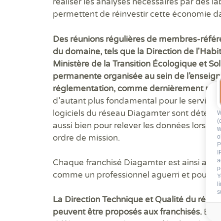
réaliser les analyses nécessaires par des la
permettent de réinvestir cette économie dan
Des réunions régulières de membres-référen
du domaine, tels que la Direction de l'Hab
Ministère de la Transition Écologique et So
permanente organisée au sein de l’enseigne
réglementation, comme dernièrement pour
d’autant plus fondamental pour le service
logiciels du réseau Diagamter sont détenus 
W
(
aussi bien pour relever les données lors d
w
ordre de mission.
o
P
I
a
Chaque franchisé Diagamter est ainsi acc
p
comme un professionnel aguerri et pouvoir 
Y
l
s
La Direction Technique et Qualité du réseau
peuvent être proposés aux franchisés.
Elle