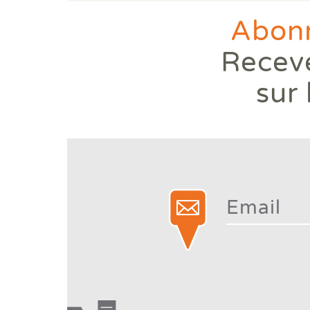
Abonn
Receve
sur 