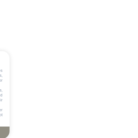
es
s,
or
s,
nd
ir
er
ot