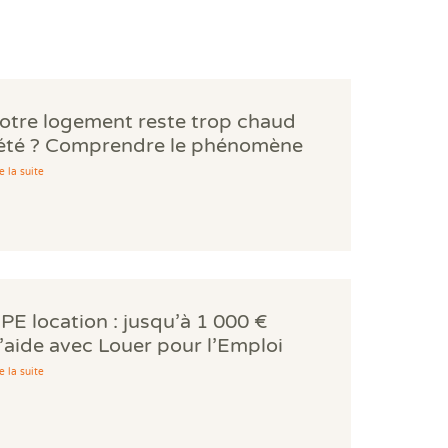
otre logement reste trop chaud
'été ? Comprendre le phénomène
es bouilloires thermiques.
e la suite
PE location : jusqu’à 1 000 €
’aide avec Louer pour l’Emploi
e la suite