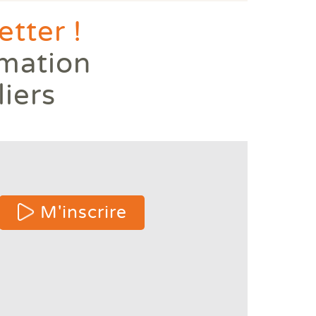
tter !
rmation
liers
 or
M'inscrire
e
ters
s.