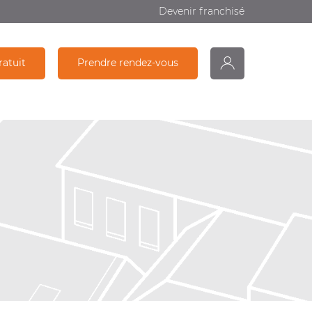
Devenir franchisé
ratuit
Prendre rendez-vous
monDiagamter
Partage
Recherche