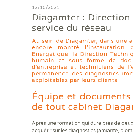
Diagnostics avant travaux
12/10/2021
Diagamter : Direction
Mieux nous connaitre
service du réseau
Actualités
Au sein de Diagamter, dans une a
encore montré l’instauration
Faire un devis
Énergétique, la Direction Techniq
humain et sous forme de docu
Trouver une agence
d’entreprise et techniciens de l
permanence des diagnostics immo
Devenir franchisé
exploitables par leurs clients.
Offres d'emploi
Équipe et documents
de tout cabinet Diag
Contact
Après une formation qui dure près de deux
acquérir sur les diagnostics (amiante, plom