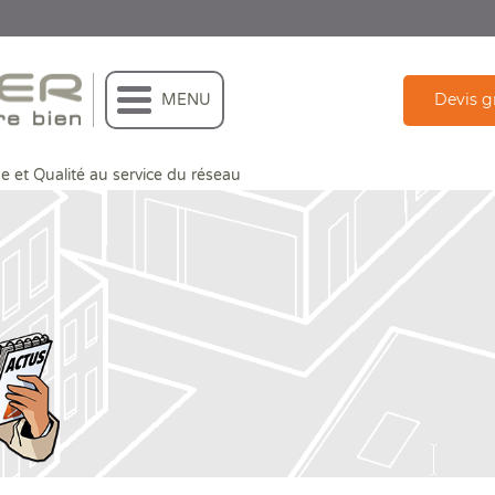
Devis g
MENU
e et Qualité au service du réseau
ique et Qualité au service du réseau