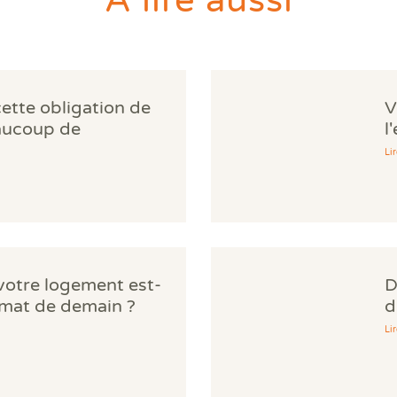
À lire aussi
cette obligation de
V
aucoup de
l
norent
d
Lir
 votre logement est-
D
limat de demain ?
d
Lir