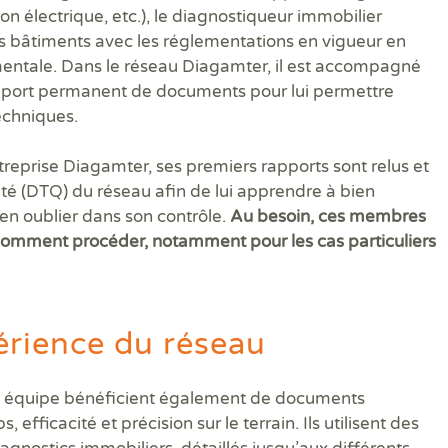
DPE
Règ
on électrique, etc.), le diagnostiqueur immobilier
Attestations RT 2012
DPE projeté
DTG - Diagnostic Technique Global
DPE avant et après travaux
Dia
Dia
Règ
des bâtiments avec les réglementations en vigueur en
Audit énergétique réglementaire
Etat descriptif de division
Diagnostic termites avant démolition
Diag
Dia
Rép
ementale. Dans le réseau Diagamter, il est accompagné
DPE - Diagnostic de performance énergétique
PPPT Projet de Plan Pluriannuel de Travaux
Diagnostic/Contrôle amiante avant démolition
Dos
Exa
apport permanent de documents pour lui permettre
Diagnostic Etat Parasitaire
Diagnostic/Contrôle amiante avant travaux
Déf
Exa
echniques.
Diagnostic Mérules
ERP
Diagnostic Plomb dans l'Eau
Eta
treprise Diagamter, ses premiers rapports sont relus et
Diagnostic Sécurité Piscine
Pla
Diagnostic amiante
Prê
ité (DTQ) du réseau afin de lui apprendre à bien
Diagnostic amiante avant démolition ou travaux
Ris
ien oublier dans son contrôle.
Au besoin, ces membres
Diagnostic gaz
Sup
 comment procéder, notamment pour les cas particuliers
Diagnostic logement décent
Sur
érience du réseau
son équipe bénéficient également de documents
efficacité et précision sur le terrain. Ils utilisent des