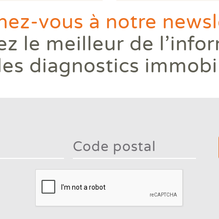
ez-vous à notre newsle
z le meilleur de l’info
les diagnostics immobi
Type 2
mor
charac
Type 2 or more
for
characters for
result
results.