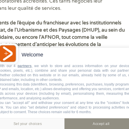
boratoires accrédités. Ces tarifs négociés leur
s leur qualité de services.
ts de l’équipe du franchiseur avec les institutionnels
itat, de l'Urbanisme et des Paysages (DHUP), au sein du
lidaire, ou encore l’AFNOR, tout comme la veille
, permettent d’anticiper les évolutions de la
 le Diagnostic de Performance Énergétique.
C’est
Welcome
 Informatique de notre enseigne que l’ensemble des
en propre et ainsi régulièrement à jour, que ce soit
ith our 4
partners
, we wish to store and access information on your devic
cookies, pixels, etc.), combine and share your personal data with our partner
e missions aussi bien que pour émettre un rapport ou un
hether collected on this website or in our emails, already held by some of us, 
btained later, including in other contexts.
rocessing this data (identifiers, browsing, preferences, purchases, loyalty program
P and emails, location, etc.) allows developing and offering you services, content a
ds across your devices (including by email), personalising them, measuring the
ompagné tout au long de son contrat pour démarrer
erformance, and analysing audiences.
s’améliorer en continu.
ou can "accept all" and withdraw your consent at any time via the "cookies" foot
ink
. You can also "set detailed preferences" and object to processing activities n
ubject to consent. These choices remain valid for 6 months.
 reste en constante évolution sur les services qui
 commence à créer des pôles dans lesquels les
Set your choices
Accept all