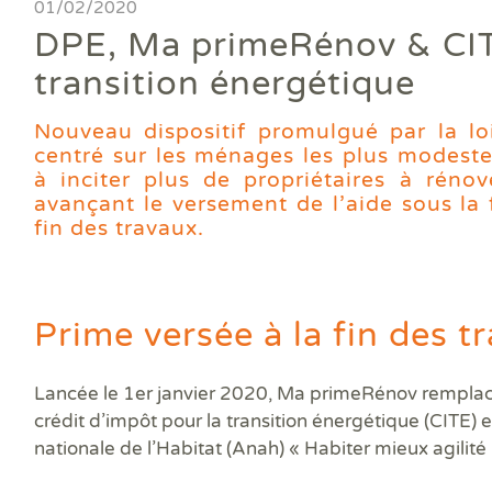
Ass
01/02/2020
DPE
DTG
DPE
Les
Actualités
Att
DPE, Ma primeRénov & CITE
DP
Eta
Dia
Aud
PPP
Dia
Faire un devis
transition énergétique
DPE
Règ
Dia
Dia
Règ
Dia
Trouver une agence
Dia
Nouveau dispositif promulgué par la l
Rép
Dia
centré sur les ménages les plus modest
Dia
Dia
Devenir franchisé
à inciter plus de propriétaires à réno
Dia
Exa
avançant le versement de l’aide sous la
Dia
Exa
Offres d'emploi
fin des travaux.
Dia
Dia
Contact
Dia
Dia
Dia
Prime versée à la fin des 
Dia
Dos
Lancée le 1
er
janvier 2020, Ma primeRénov remplac
Déf
crédit d’impôt pour la transition énergétique (CITE) 
ERP
Eta
nationale de l’Habitat (Anah) « Habiter mieux agilité 
Pla