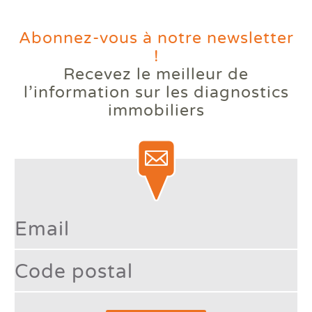
Abonnez-vous à notre newsletter
!
Recevez le meilleur de
Votre logement reste trop
l’information
sur les diagnostics
chaud l'été ? Comprendre le
immobiliers
phénomène des bouilloires
thermiques.
Lire la suite
Type 2 or more character
France à +4 °C : votre logement