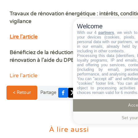
Travaux de rénovation énergétique : intérêts, condit
vigilance
Welcome
With our 4
partners
, we wish to
Lire l’article
your devices (cookies, pixels,
personal data with our partners, w
in our emails, already held by
including in other contexts.
Bénéficiez de la réduction de l’impôt Denormandie 
Processing this data (identifiers,
rénovation à l’aide du DPE
loyalty programs, IP and emails, 
and offering you services, cont
(including by email), person
performance, and analysing audie
Lire l’article
You can "accept all" and withdraw
"cookies" footer link
. You can al
object to processing activitie
< Retour
Partage
choices remain valid for 6 months
Accep
Set your
À lire aussi