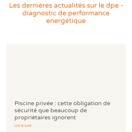
Les
locations saisonnières
(moins de 4 mois par
Les dernières actualités sur le dpe -
an) ;
diagnostic de performance
Les
logements dépourvus de système de
energétique
chauffage fixe
;
Les
bâtiments indépendants de moins de 50 m²
(par exemple une petite dépendance isolée).
Comment Diagamter
réalise un diagnostic de
performance énergétique
?
Le déroulement du diagnostic sur
Piscine privée : cette obligation de
site
sécurité que beaucoup de
propriétaires ignorent
Pour établir un Diagnostic de Performance
Lire la suite