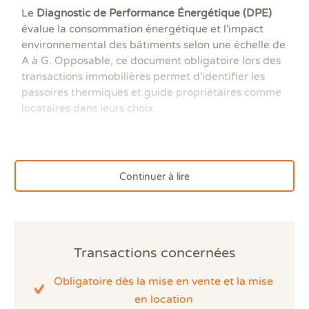
Ass
DPE
DTG
DPE
Les
Actualités
Le
Diagnostic de Performance Énergétique (DPE)
Att
DP
Eta
Dia
évalue la consommation énergétique et l'impact
Aud
PPP
Dia
Faire un devis
environnemental des bâtiments selon une échelle de
DPE
Règ
Dia
A à G. Opposable, ce document obligatoire lors des
Dia
Règ
Dia
Trouver une agence
transactions immobilières permet d'identifier les
Dia
Rép
Dia
passoires thermiques et guide propriétaires comme
Dia
Dia
Devenir franchisé
locataires dans leurs choix.
Dia
Exa
Dia
Exa
Offres d'emploi
Dia
Dia
Contact
Dia
Continuer à lire
Dia
Dia
Dia
Dos
Déf
Transactions concernées
ERP
Eta
Obligatoire dès la mise en vente et la mise
Pla
en
location