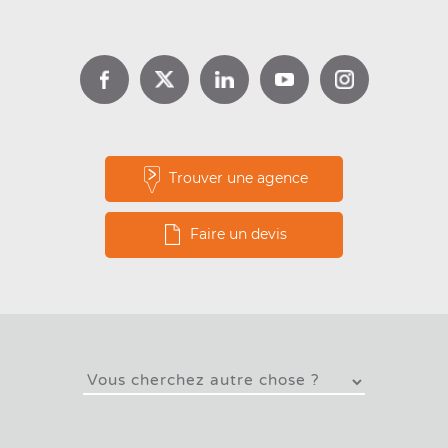
apporte des informations précieuses sur l'utilisation
réelle du logement.
Le professionnel vérifie également la présence d'une
isolation dans les combles et les murs si celle-ci est
accessible.
Pour les biens à usage autre que d'habitation, la
Trouver une agence
méthode de réalisation du DPE est différente et il
doit déterminer la consommation énergétique
Faire un devis
d’après les factures d'énergie fournies par le
donneur d'ordre.
L'établissement du rapport final
La rédaction du
rapport officiel
synthétise
l'ensemble des observations et mesures réalisées. Ce
document détaillé inclut une analyse complète des