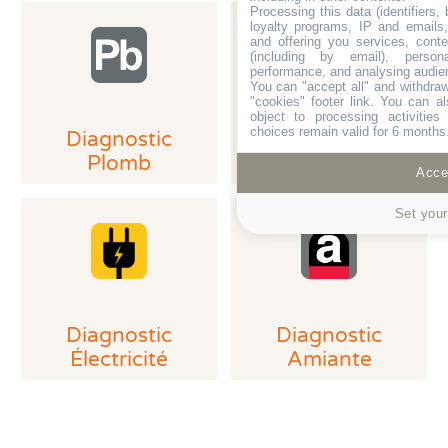
Processing this data (identifiers,
immeuble collectif à usage d'habitation. En général,
loyalty programs, IP and emails, 
dans ce cas, il est appelé "
DPE Collectif
".
and offering you services, cont
(including by email), person
performance, and analysing audie
Il peut être demandé également dans le cadre de
You can "accept all" and withdraw
"cookies" footer link
. You can al
certains
prêts bancaires
. Il est en général alors
object to processing activitie
appelé "
DPE projeté
".
choices remain valid for 6 months
Diagnostic
D.P.E
Plomb
Accep
Le DPE est-il obligatoire pour une
Set your
location ?
T
out bail de location
(vide, meublé, résidence
principale ou secondaire) doit comporter un
DPE
valide
, réalisé par un diagnostiqueur certifié. Il doit
Diagnostic
Diagnostic
être
annexé au contrat de location
au moment de sa
Électricité
Amiante
signature.
En location, le DPE
n’est pas obligatoire
notamment
pour :