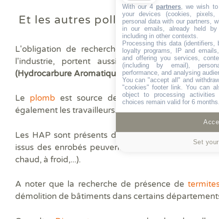
With our 4
partners
, we wish to
your devices (cookies, pixels,
Et les autres polluants...
personal data with our partners, w
in our emails, already held by
including in other contexts.
Processing this data (identifiers,
L'obligation de recherche sur les polluants du 
loyalty programs, IP and emails, 
and offering you services, cont
l'industrie, portent aussi sur d'autres élémen
(including by email), person
(Hydrocarbure Aromatique Polycyclique)
.
performance, and analysing audie
You can "accept all" and withdraw
"cookies" footer link
. You can al
object to processing activitie
Le
plomb
est source de la maladie et notamme
choices remain valid for 6 months
également les travailleurs.
Accep
Les HAP sont présents dans certains enrobés. La ré
Set your
issus des enrobés peuvent provoquer des cancers
chaud, à froid,...).
A noter que la recherche de présence de
termit
démolition de bâtiments dans certains département