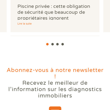
Piscine privée : cette obligation
de sécurité que beaucoup de
propriétaires ignorent
Lire la suite
Abonnez-vous à notre newsletter
!
Recevez le meilleur de
Votre logement reste trop
l’information
sur les diagnostics
chaud l'été ? Comprendre le
immobiliers
phénomène des bouilloires
thermiques.
Lire la suite