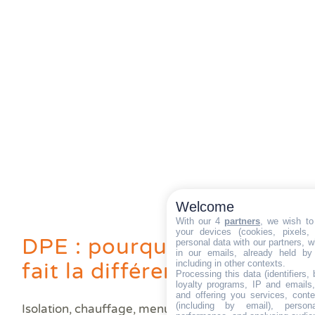
Publish at Calameo
Welcome
With our 4
partners
, we wish to
your devices (cookies, pixels,
DPE : pourquoi la qualité
personal data with our partners, w
in our emails, already held by
including in other contexts.
fait la différence
Processing this data (identifiers,
loyalty programs, IP and emails, 
and offering you services, cont
(including by email), person
Isolation, chauffage, menuiseries, travaux réalisés