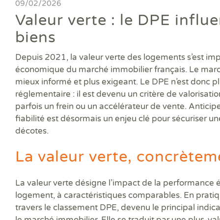
Ass
09/02/2026
DPE
DTG
DPE
Les
Actualités
Att
Valeur verte : le DPE influe
DP
Eta
Dia
Aud
PPP
Dia
Faire un devis
biens
DPE
Règ
Dia
Dia
Règ
Dia
Trouver une agence
Depuis 2021, la valeur verte des logements s’est i
Dia
Rép
Dia
Dia
économique du marché immobilier français. Le march
Dia
Devenir franchisé
Dia
mieux informé et plus exigeant. Le DPE n’est donc 
Exa
Dia
Exa
réglementaire : il est devenu un critère de valorisatio
Offres d'emploi
Dia
parfois un frein ou un accélérateur de vente. Anticip
Dia
fiabilité est désormais un enjeu clé pour sécuriser une
Contact
Dia
décotes.
Dia
Dia
La valeur verte, concrèteme
Dia
Dos
Déf
La valeur verte désigne l’impact de la performance é
ERP
logement, à caractéristiques comparables. En pratique
Eta
travers le classement DPE, devenu le principal indic
Pla
le marché immobilier. Elle se traduit par une plus-va