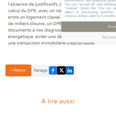
performance, and analysing audie
l’absence de justificatifs, certaines hypothèses sont
You can "accept all" and withdraw
"cookies" footer link
. You can al
calcul du DPE, avec un risque réel de classe défavorab
object to processing activitie
choices remain valid for 6 months
entre un logement classé A et un logement classé G 
de milliers d’euros, un DPE mal documenté n’est plus 
Accep
documents à nos diagnostiqueurs immobiliers certifiés,
énergétique, éviter une décote injustifiée et faire de
Set your
une transaction immobilière irréprochable.
< Retour
Partage
À lire aussi