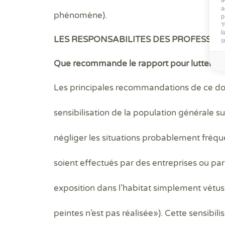
I
a
phénomène).
p
Y
l
LES RESPONSABILITES DES PROFESSION
s
Que recommande le rapport pour lutter effi
Les principales recommandations de ce do
sensibilisation de la population générale sur
négliger les situations probablement fréque
soient effectués par des entreprises ou par 
exposition dans l’habitat simplement vétu
peintes n’est pas réalisée
»). Cette sensibili