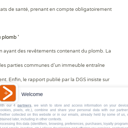
icats de santé, prenant en compte obligatoirement
u plomb '
ien ayant des revêtements contenant du plomb. La
des parties communes d’un immeuble entraîne
. Enfin, le rapport publié par la DGS insiste sur
ndics engageant des travaux pouvant entraîner
Welcome
ith our 4
partners
, we wish to store and access information on your devic
rsque les mesures de protection sont
cookies, pixels, etc.), combine and share your personal data with our partner
hether collected on this website or in our emails, already held by some of us, 
btained later, including in other contexts.
stic plomb avant-travaux permet d’empêcher ce
rocessing this data (identifiers, browsing, preferences, purchases, loyalty program