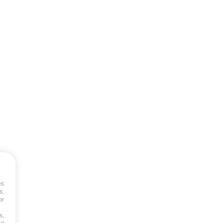
es
s,
or
s,