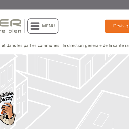
Devis g
MENU
 et dans les parties communes : la direction generale de la sante ra
 : la direction generale de la sante rappelle les obligations des professionnels de l'