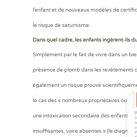
l’enfant et de nouveaux modèles de certif
le risque de saturnisme.
Dans quel cadre, les enfants ingèrent-ils d
Simplement par le fait de vivre dans un b
présence de plomb dans les revêtements 
également un risque prouvé scientifiquement
le cas des « nombreux propriétaires ou sy
W
une intoxication secondaire des enfants lo
(
w
o
insuffisantes, voire absentes » (le diagno
P