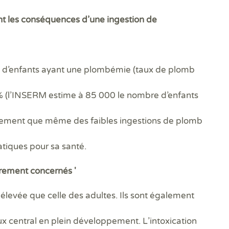
DPE
Règ
Attestations RT 2012
DPE projeté
DTG - Diagnostic Technique Global
DPE avant et après travaux
Dia
Dia
Règ
nt les conséquences d’une ingestion de
Audit énergétique réglementaire
Etat descriptif de division
Diagnostic termites avant démolition
Diag
Dia
Rép
DPE - Diagnostic de performance énergétique
PPPT Projet de Plan Pluriannuel de Travaux
Diagnostic/Contrôle amiante avant démolition
Dos
Exa
Diagnostic Etat Parasitaire
Diagnostic/Contrôle amiante avant travaux
Déf
Exa
Diagnostic Mérules
ERP
on d’enfants ayant une plombémie (taux de plomb
Diagnostic Plomb dans l'Eau
Eta
Diagnostic Sécurité Piscine
Pla
2 % (l’INSERM estime à 85 000 le nombre d’enfants
Diagnostic amiante
Prê
Diagnostic amiante avant démolition ou travaux
Ris
galement que même des faibles ingestions de plomb
Diagnostic gaz
Sup
Diagnostic logement décent
Sur
tiques pour sa santé.
ièrement concernés '
s élevée que celle des adultes. Ils sont également
ux central en plein développement. L’intoxication