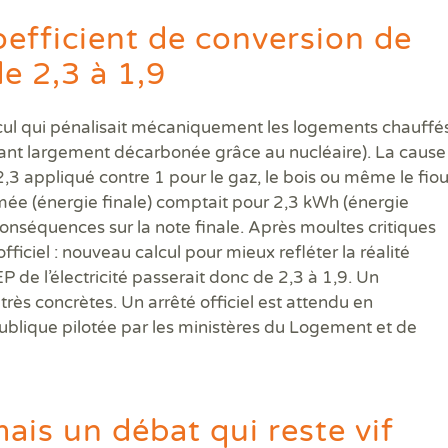
DPE
Règ
Attestations RT 2012
DPE projeté
DTG - Diagnostic Technique Global
DPE avant et après travaux
Dia
Dia
Règ
oefficient de conversion de
Audit énergétique réglementaire
Etat descriptif de division
Diagnostic termites avant démolition
Diag
Dia
Rép
de 2,3 à 1,9
DPE - Diagnostic de performance énergétique
PPPT Projet de Plan Pluriannuel de Travaux
Diagnostic/Contrôle amiante avant démolition
Dos
Exa
Diagnostic Etat Parasitaire
Diagnostic/Contrôle amiante avant travaux
Déf
Exa
Diagnostic Mérules
ERP
lcul qui pénalisait mécaniquement les logements chauffé
Diagnostic Plomb dans l'Eau
Eta
tant largement décarbonée grâce au nucléaire). La cause 
Diagnostic Sécurité Piscine
Pla
,3 appliqué contre 1 pour le gaz, le bois ou même le fiou
Diagnostic amiante
Prê
mée (énergie finale) comptait pour 2,3 kWh (énergie
Diagnostic amiante avant démolition ou travaux
Ris
onséquences sur la note finale. Après moultes critiques
Diagnostic gaz
Sup
fficiel : nouveau calcul pour mieux refléter la réalité
Diagnostic logement décent
Sur
P de l’électricité passerait donc de 2,3 à 1,9. Un
s concrètes. Un arrêté officiel est attendu en
blique pilotée par les ministères du Logement et de
ais un débat qui reste vif