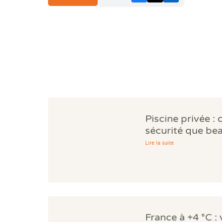
Piscine privée : 
sécurité que be
propriétaires ig
Lire la suite
France à +4 °C :