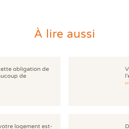
À lire aussi
cette obligation de
V
aucoup de
l
norent
d
Lir
 votre logement est-
D