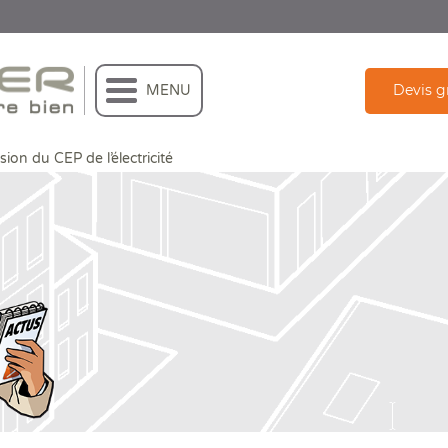
Devis g
MENU
sion du CEP de l’électricité
évision du CEP de l’électricité