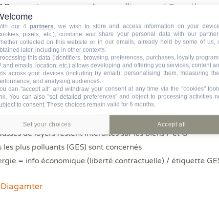
e) ? Deux enjeux… une seule note : l’impasse ! On mélange
Welcome
a pire des deux. De quoi nuire à l’efficacité de la mesure
ith our 4
partners
, we wish to store and access information on your devic
 d’énergie et émission de gaz à effet de serre (GES)
cookies, pixels, etc.), combine and share your personal data with our partner
hether collected on this website or in our emails, already held by some of us, 
mettrait de mieux articuler enjeu individuel (coût de
btained later, including in other contexts.
u climat). Une solution simple aux multiples avantages :
rocessing this data (identifiers, browsing, preferences, purchases, loyalty program
P and emails, location, etc.) allows developing and offering you services, content a
e DPE existants restent valables
ds across your devices (including by email), personalising them, measuring the
erformance, and analysing audiences.
s seraient interdits à la location (au lieu de 12 % aujourd’hui
ou can "accept all" and withdraw your consent at any time via the "cookies" foot
ens sortis du statut de passoires énergétiques contre 850 000
ink
. You can also "set detailed preferences" and object to processing activities n
ubject to consent. These choices remain valid for 6 months.
énalisée malgré sa faible empreinte carbone
Set your choices
Accept all
hausses de loyers restent interdites sur les biens F et G
s les plus polluants (GES) sont concernés
nergie = info économique (liberté contractuelle) / étiquette GE
n Diagamter