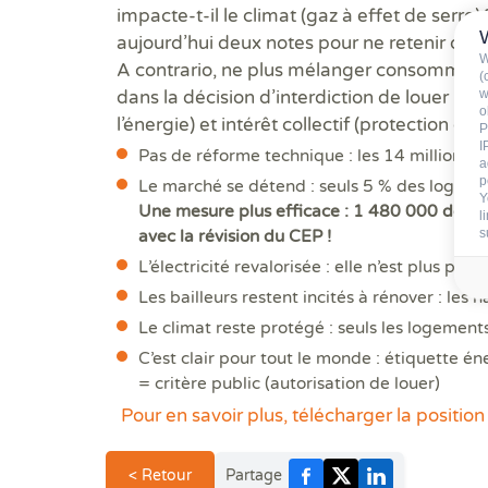
impacte-t-il le climat (gaz à effet de serr
aujourd’hui deux notes pour ne retenir que l
W
A contrario, ne plus mélanger consommation
(
w
dans la décision d’interdiction de louer per
o
l’énergie) et intérêt collectif (protection d
P
I
Pas de réforme technique : les 14 millions d
a
p
Le marché se détend : seuls 5 % des logement
Y
Une mesure plus efficace : 1 480 000 de bi
l
s
avec la révision du CEP !
L’électricité revalorisée : elle n’est plus p
Les bailleurs restent incités à rénover : les 
Le climat reste protégé : seuls les logement
C’est clair pour tout le monde : étiquette é
= critère public (autorisation de louer)
Pour en savoir plus, télécharger la positio
< Retour
Partage