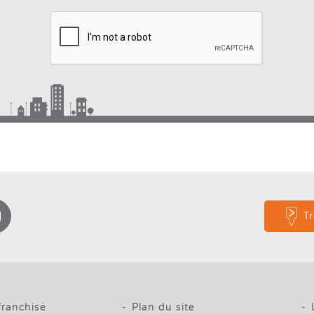
Type 2 or more
for
characters for
result
results.
T
franchisé
Plan du site