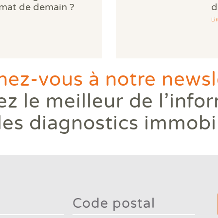
limat de demain ?
d
Lir
ez-vous à notre newsle
z le meilleur de l’info
les diagnostics immobi
Type 2
mor
charac