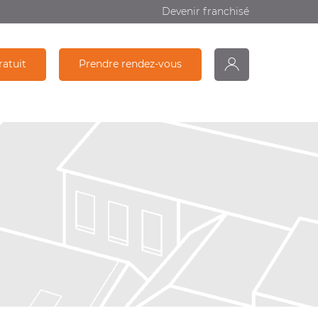
Devenir franchisé
ratuit
Prendre rendez-vous
monDiagamter
Partage
Recherche