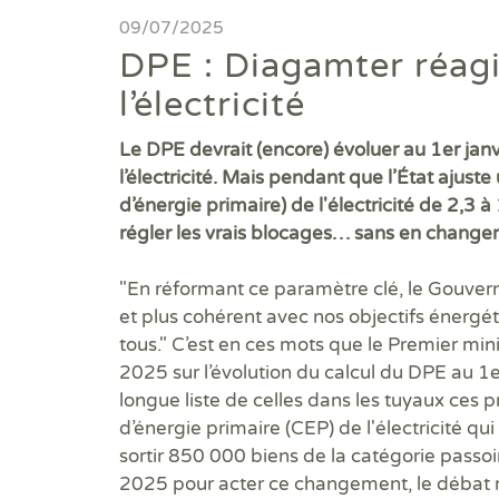
Diagnostics avant travaux
09/07/2025
DPE : Diagamter réagi
Mieux nous connaitre
l’électricité
Actualités
Le DPE devrait (encore) évoluer au 1er jan
l’électricité. Mais pendant que l’État ajus
Faire un devis
d’énergie primaire) de l'électricité de 2,3 
régler les vrais blocages… sans en changer
Trouver une agence
"En réformant ce paramètre clé, le Gouvern
Devenir franchisé
et plus cohérent avec nos objectifs énergé
tous." C’est en ces mots que le Premier mi
Offres d'emploi
2025 sur l’évolution du calcul du DPE au 1e
longue liste de celles dans les tuyaux ces p
Contact
d’énergie primaire (CEP) de l'électricité qui
sortir 850 000 biens de la catégorie passo
2025 pour acter ce changement, le débat r