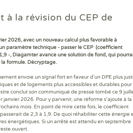
Diagamter réalise vos dia
t à la révision du CEP de
et s'engage à être irréproc
vier 2026, avec un nouveau calcul plus favorable à
te un paramètre technique - passer le CEP (coefficient
Trouver une agence
à 1,9 -, Diagamter avance une solution de fond, qui pourra
 la formule. Décryptage.
ement envoie un signal fort en faveur d’un DPE plus just
tiques et de logements plus accessibles et durables pour
nistre conclut son communiqué de presse tombé ce 9 juill
r janvier 2026. Pour y parvenir, une réforme s’ajoute à la
rochains mois. En point de mire cette fois, le coefficient
 passerait de 2,3 à 1,9. De quoi réhabiliter cette énergie 
ires énergétiques. Si un arrêté est attendu en septembre
Quels sont les diagnostics immobiliers obligatoires lors d'une 
Quels diagnostics pour bénéficier des aides à la rénovation ?
Vos diagnostics immobiliers en copropriété
Diagnostics avant et après travaux ou démolition
Qui sommes-nous ?
este ouvert.
Assainissement Collectif et Non collectif
Audit énergétique rénovation MonAuditRénov'
DPE collectif
Contrôle périodique amiante
DIAG TV
Dia
Dia
Les