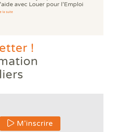
’aide avec Louer pour l’Emploi
e la suite
tter !
rmation
liers
 or
M'inscrire
e
ters