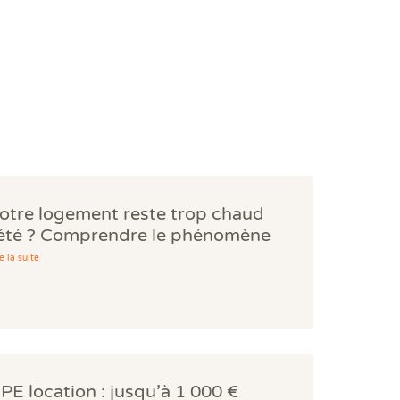
otre logement reste trop chaud
'été ? Comprendre le phénomène
es bouilloires thermiques.
e la suite
PE location : jusqu’à 1 000 €