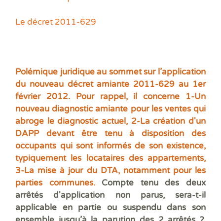
Prê
Ris
Le décret 2011-629
Sup
Sur
Polémique juridique au sommet sur l’application
du nouveau décret amiante 2011-629 au 1er
février 2012. Pour rappel, il concerne 1-Un
nouveau diagnostic amiante pour les ventes qui
abroge le diagnostic actuel, 2-
La création d'un
DAPP devant
être tenu à disposition des
occupants qui sont informés de son existence,
typiquement les locataires des appartements,
3-La mise à jour du DTA, notamment pour les
parties communes.
Compte tenu des deux
arrêtés d'application non parus, sera-t-il
applicable en partie ou suspendu dans son
ensemble jusqu’à la parution des 2 arrêtés ?