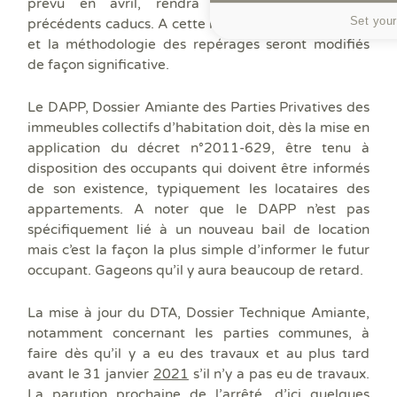
prévu en avril, rendra les rapports amiante
Set your
précédents caducs. A cette même date, les rapports
et la méthodologie des repérages seront modifiés
de façon significative.
Le DAPP, Dossier Amiante des Parties Privatives des
immeubles collectifs d’habitation doit, dès la mise en
application du décret n°2011-629, être tenu à
disposition des occupants qui doivent être informés
de son existence, typiquement les locataires des
appartements. A noter que le DAPP n’est pas
spécifiquement lié à un nouveau bail de location
mais c’est la façon la plus simple d’informer le futur
occupant. Gageons qu’il y aura beaucoup de retard.
La mise à jour du DTA, Dossier Technique Amiante,
notamment concernant les parties communes, à
faire dès qu’il y a eu des travaux et au plus tard
avant le 31 janvier
2021
s’il n’y a pas eu de travaux.
La parution prochaine de l’arrêté, d’ici quelques