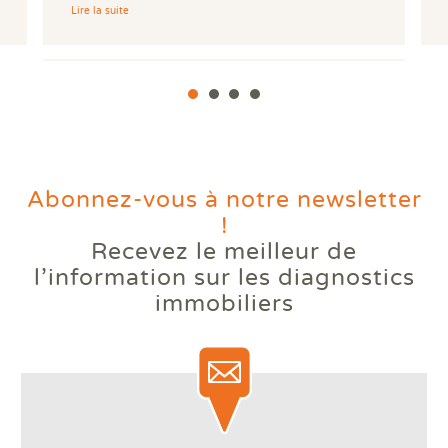
Lire la suite
Abonnez-vous à notre newsletter
!
Recevez le meilleur de
Votre logement reste trop
l’information
sur les diagnostics
chaud l'été ? Comprendre le
immobiliers
phénomène des bouilloires
thermiques.
Lire la suite