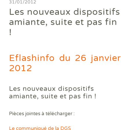
Ass
31/01/2012
DPE
DTG
DPE
Les
Actualités
Att
Les nouveaux dispositifs
DP
Eta
Dia
Aud
PPP
Dia
Faire un devis
amiante, suite et pas fin
DPE
Règ
Dia
Dia
Règ
Dia
!
Trouver une agence
Dia
Rép
Dia
Dia
Dia
Devenir franchisé
Dia
Exa
Dia
Exa
Eflashinfo du 26 janvier
Offres d'emploi
Dia
2012
Dia
Contact
Dia
Dia
Dia
Les nouveaux dispositifs
Dia
amiante, suite et pas fin !
Dos
Déf
ERP
Pièces jointes à télécharger :
Eta
Pla
Le communiqué de la DGS