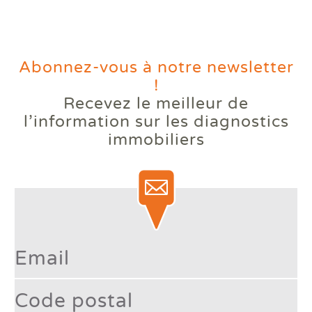
Abonnez-vous à notre newsletter
!
Recevez le meilleur de
Votre logement reste trop
l’information
sur les diagnostics
chaud l'été ? Comprendre le
immobiliers
phénomène des bouilloires
thermiques.
Lire la suite