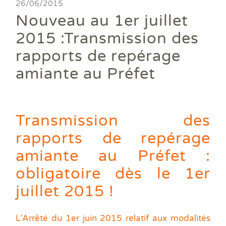
Ass
26/06/2015
DPE
DTG
DPE
Les
Actualités
Att
Nouveau au 1er juillet
DP
Eta
Dia
Aud
PPP
Dia
Faire un devis
2015 :Transmission des
DPE
Règ
Dia
Dia
Règ
Dia
rapports de repérage
Trouver une agence
Dia
Rép
Dia
amiante au Préfet
Dia
Dia
Devenir franchisé
Dia
Exa
Dia
Exa
Offres d'emploi
Dia
Dia
Transmission des
Contact
Dia
rapports de repérage
Dia
Dia
amiante au Préfet :
Dia
obligatoire dès le 1
er
Dos
Déf
juillet 2015 !
ERP
Eta
Pla
L’Arrêté du 1er juin 2015 relatif aux modalités