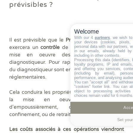
prévisibles ?
Welcome
With our 4
partners
, we wish to
Il est prévisible que le
Préfet, dûment informé,
your devices (cookies, pixels,
personal data with our partners, w
exercera un
contrôle
de la réalité de la bonne
in our emails, already held by
mise en oeuvre des préconisations du
including in other contexts.
Processing this data (identifiers,
diagnostiqueur. Pour rappel les préconisations
loyalty programs, IP and emails, 
and offering you services, cont
du diagnostiqueur sont encadrées par les textes
(including by email), person
réglementaires.
performance, and analysing audie
You can "accept all" and withdraw
"cookies" footer link
. You can al
object to processing activitie
Cela conduira les propriétaires à devoir prouver
choices remain valid for 6 months
la mise en oeuvre des mesures
d'empoussièrement, des travaux de
Accep
confinement, ou de retrait de l'amiante.
Set your
Les coûts associés à ces opérations viendront