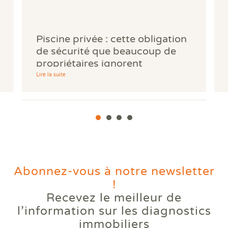
Piscine privée : cette obligation
de sécurité que beaucoup de
propriétaires ignorent
Lire la suite
Abonnez-vous à notre newsletter
!
Recevez le meilleur de
Votre logement reste trop
l’information
sur les diagnostics
chaud l'été ? Comprendre le
immobiliers
phénomène des bouilloires