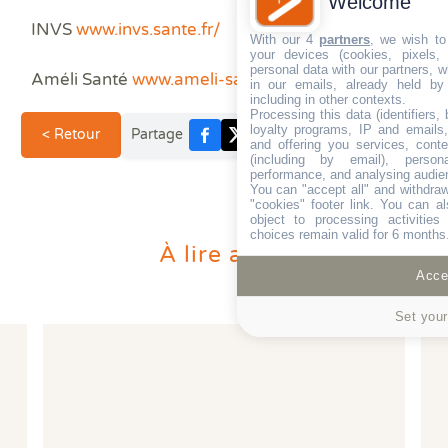
Welcome
INVS
www.invs.sante.fr/
With our 4
partners
, we wish to
your devices (cookies, pixels,
personal data with our partners, w
Améli Santé
www.ameli-sante.fr/saturnisme.html
in our emails, already held by
including in other contexts.
Processing this data (identifiers,
loyalty programs, IP and emails, 
< Retour
Partage
and offering you services, cont
(including by email), person
performance, and analysing audie
You can "accept all" and withdraw
"cookies" footer link
. You can al
object to processing activitie
choices remain valid for 6 months
À lire aussi
Accep
Set your