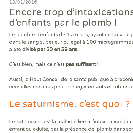
Ass
13/01/2016
DPE
DTG
DPE
Les
Actualités
Att
Encore trop d’intoxication
DP
Eta
Dia
Aud
PPP
Dia
Faire un devis
d’enfants par le plomb !
DPE
Règ
Dia
Dia
Règ
Dia
Trouver une agence
Le nombre d’enfants de 1 à 6 ans, ayant un taux de
Dia
Rép
Dia
Dia
dans le sang supérieur ou égal à 100 microgrammes p
Dia
Devenir franchisé
Dia
a été
divisé par 20 en 29 ans
.
Exa
Dia
Exa
Offres d'emploi
Dia
C’est bien, mais ce n’est
pas suffisant
!
Dia
Contact
Dia
Aussi, le Haut Conseil de la santé publique a précon
Dia
nouvelles mesures
pour protéger enfants et futures
Dia
Dia
Dos
Le saturnisme, c’est quoi ?
Déf
ERP
Eta
Le saturnisme est la maladie liée à l’intoxication d’un
Pla
enfant ou adulte, par la
présence de plomb
dans so