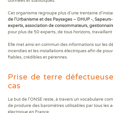
données et statistiques.
Prê
Ris
Sup
Cet organisme regroupe plus d’une trentaine d’inst
Sur
de l'Urbanisme et des Paysages – DHUP -, Sapeurs-
experts, association de consommateurs, gestionnaire
pour plus de 50 experts, de tous horizons, travaillant
Elle met ainsi en commun des informations sur les déc
incendies et les installations électriques afin de pou
fiables, crédibles et pérennes.
Prise de terre défectueus
cas
Le but de l’ONSE reste, à travers un vocabulaire com
de produire des baromètres utilisables par tous les ac
électrique en France.