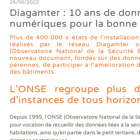
Ass
26/06/2022
DPE
DTG
DPE
Les
Actualités
Att
Diagamter : 10 ans de don
DP
Eta
Dia
Aud
PPP
Dia
Faire un devis
numériques pour la bonne
DPE
Règ
Dia
Dia
Règ
Dia
Trouver une agence
Dia
Plus de 400 000 « états de l’installation
Rép
Dia
réalisés par le réseau Diagamter 
Dia
Dia
Devenir franchisé
(Observatoire National de la Sécurité É
Dia
Exa
nouveau document,
fondés sur des donné
Dia
Exa
Offres d'emploi
pérennes, de participer à l’amélioration d
Dia
des bâtiments.
Dia
Contact
Dia
Dia
L’ONSE regroupe plus d’
Dia
d’instances de tous horizo
Dia
Dos
Déf
Depuis 1995, l’ONSE (Observatoire National de la Séc
ERP
pour vocation de recueillir des données liées à la séc
Eta
habitations, ainsi qu’en partie dans le petit tertiaire,
Pla