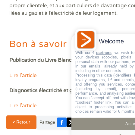
propre clientèle, et aux particuliers de davantage 
liées au gaz et à l’électricité de leur logement.
Welcome
Bon à savoir
With our 4
partners
, we wish to
your devices (cookies, pixels,
Publication du Livre Blanc Diagamter Gaz Electricité
personal data with our partners, w
in our emails, already held by
including in other contexts.
Lire l’article
Processing this data (identifiers,
loyalty programs, IP and emails, 
and offering you services, cont
(including by email), person
Diagnostics électricité et gaz : l’indécence en questi
performance, and analysing audie
You can "accept all" and withdraw
"cookies" footer link
. You can al
Lire l’article
object to processing activitie
choices remain valid for 6 months
< Retour
Partage
Accep