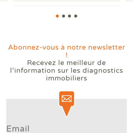
Abonnez-vous à notre newsletter
!
Recevez le meilleur de
Votre logement reste trop
l’information
sur les diagnostics
chaud l'été ? Comprendre le
immobiliers
phénomène des bouilloires
thermiques.
Lire la suite