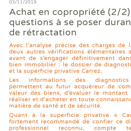
Ass
03/11/2019
DPE
DTG
DPE
Les
Actualités
Att
Achat en copropriété (2/2) 
DP
Eta
Dia
Aud
PPP
Dia
Faire un devis
questions à se poser durant
DPE
Règ
Dia
Dia
Règ
Dia
de rétractation
Trouver une agence
Dia
Rép
Dia
Dia
Dia
Avec l’analyse précise des charges de l
Devenir franchisé
Dia
Exa
deux autres vérifications élémentaires s
Dia
Exa
avant de s’engager définitivement dan
Offres d'emploi
Dia
bien immobilier : le dossier de diagnost
Dia
et la superficie privative Carrez.
Contact
Dia
Les informations des diagnostics
Dia
permettent au futur acquéreur de comp
Dia
valeur des biens, d’évaluer le montant
Dia
réaliser et d’acheter en toute connaissa
Dos
matière de santé et de sécurité.
Déf
ERP
Quant à la superficie privative « Car
Eta
fortement recommandé de confier ce di
Pla
professionnel reconnu, compte