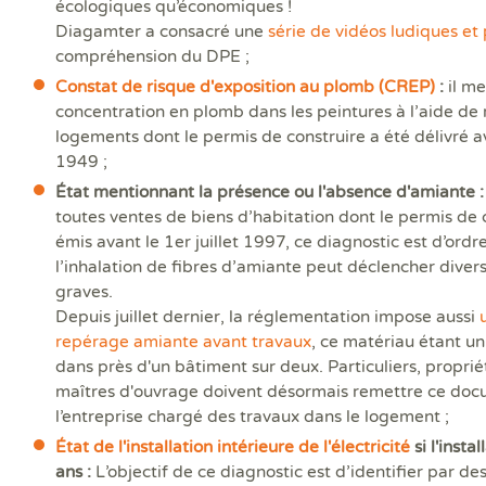
écologiques qu’économiques !
Diagamter a consacré une
série de vidéos ludiques e
compréhension du DPE ;
Constat de risque d'exposition au plomb (CREP)
:
il me
concentration en plomb dans les peintures à l’aide de 
logements dont le permis de construire a été délivré av
1949 ;
État mentionnant la présence ou l'absence d'amiante :
toutes ventes de biens d’habitation dont le permis de 
émis avant le 1er juillet 1997, ce diagnostic est d’ordre
l’inhalation de fibres d’amiante peut déclencher diver
graves.
Depuis juillet dernier, la réglementation impose aussi
repérage amiante avant travaux
, ce matériau étant u
dans près d'un bâtiment sur deux. Particuliers, propriét
maîtres d'ouvrage doivent désormais remettre ce docu
l’entreprise chargé des travaux dans le logement ;
État de l'installation intérieure de l'électricité
si l'insta
ans :
L’objectif de ce diagnostic est d’identifier par des