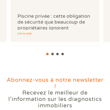
Piscine privée : cette obligation
de sécurité que beaucoup de
propriétaires ignorent
Lire la suite
Abonnez-vous à notre newsletter
!
Recevez le meilleur de
Votre logement reste trop
l’information
sur les diagnostics
chaud l'été ? Comprendre le
immobiliers
phénomène des bouilloires